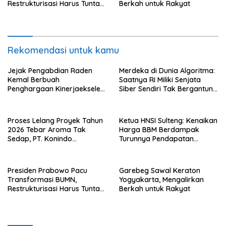
Restrukturisasi Harus Tuntas
Berkah untuk Rakyat
Tahun Ini
Rekomendasi untuk kamu
Jejak Pengabdian Raden
Merdeka di Dunia Algoritma:
Kemal Berbuah
Saatnya RI Miliki Senjata
Penghargaan Kinerjaekselen
Siber Sendiri Tak Bergantung
Award II 2026
dengan Asing.
Proses Lelang Proyek Tahun
Ketua HNSI Sulteng: Kenaikan
2026 Tebar Aroma Tak
Harga BBM Berdampak
Sedap, PT. Konindo
Turunnya Pendapatan
Panorama Surati Pokja
Nelayan Secara Signifikan
Flotim
Presiden Prabowo Pacu
Garebeg Sawal Keraton
Transformasi BUMN,
Yogyakarta, Mengalirkan
Restrukturisasi Harus Tuntas
Berkah untuk Rakyat
Tahun Ini