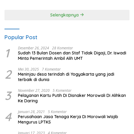
80 Polres Nagan Raya
Selengkapnya
Popular Post
1
Desember 26, 2024
28 Komentar
Sudah 13 Bulan Dosen dan Staf Tidak Digaji, Dr. Iswadi
Minta Pemerintah Ambil Alih UMT
2
Mei 30, 2025
7 Komentar
Meninjau desa terindah di Yogyakarta yang jadi
terbaik di dunia
3
November 27, 2020
5 Komentar
Pelayanan Kartu Putih Di Disnaker Morowali Di Alihkan
Ke Daring
4
Januari 28, 2021
5 Komentar
Perusahaan Jasa Tenaga Kerja Di Morowali Wajib
Mengurus LPTKS
Januari 17, 2023
4 Komentar