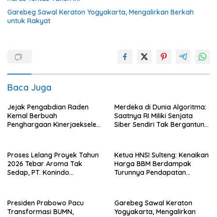
Garebeg Sawal Keraton Yogyakarta, Mengalirkan Berkah
untuk Rakyat
Baca Juga
Jejak Pengabdian Raden
Merdeka di Dunia Algoritma:
Kemal Berbuah
Saatnya RI Miliki Senjata
Penghargaan Kinerjaekselen
Siber Sendiri Tak Bergantung
Award II 2026
dengan Asing.
Proses Lelang Proyek Tahun
Ketua HNSI Sulteng: Kenaikan
2026 Tebar Aroma Tak
Harga BBM Berdampak
Sedap, PT. Konindo
Turunnya Pendapatan
Panorama Surati Pokja
Nelayan Secara Signifikan
Flotim
Presiden Prabowo Pacu
Garebeg Sawal Keraton
Transformasi BUMN,
Yogyakarta, Mengalirkan