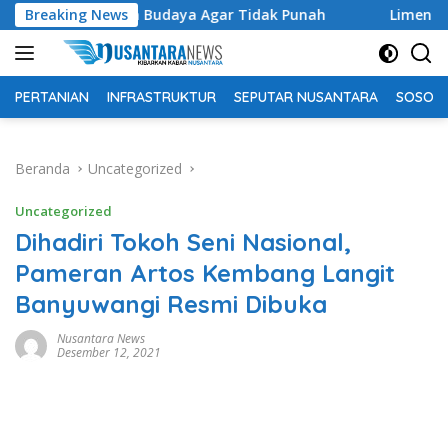
Langsung
aga Warisan Budaya Agar Tidak Punah
Breaking News
Limen AK Lingai T
ke
konten
PERTANIAN
INFRASTRUKTUR
SEPUTAR NUSANTARA
SOSOK 
Beranda
Uncategorized
Uncategorized
Dihadiri Tokoh Seni Nasional,
Pameran Artos Kembang Langit
Banyuwangi Resmi Dibuka
Nusantara News
Desember 12, 2021