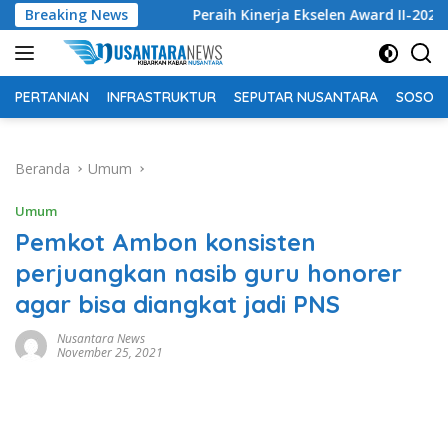
Langsung
SPM
Breaking News
Peraih Kinerja Ekselen Award II-2026 Junghi Suhar
ke
konten
PERTANIAN
INFRASTRUKTUR
SEPUTAR NUSANTARA
SOSOK 
Beranda
Umum
Umum
Pemkot Ambon konsisten
perjuangkan nasib guru honorer
agar bisa diangkat jadi PNS
Nusantara News
November 25, 2021