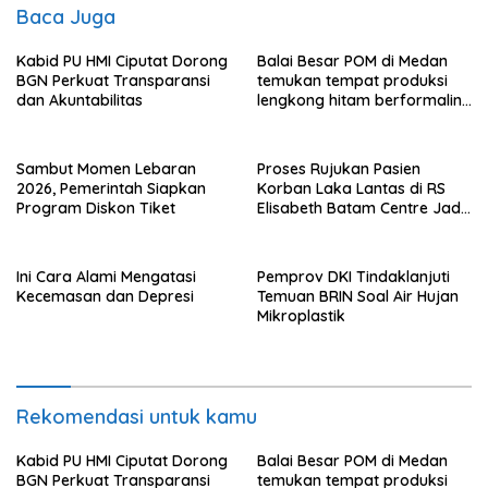
Baca Juga
Kabid PU HMI Ciputat Dorong
Balai Besar POM di Medan
BGN Perkuat Transparansi
temukan tempat produksi
dan Akuntabilitas
lengkong hitam berformalin
di Langkat
Sambut Momen Lebaran
Proses Rujukan Pasien
2026, Pemerintah Siapkan
Korban Laka Lantas di RS
Program Diskon Tiket
Elisabeth Batam Centre Jadi
Sorotan Publik
Ini Cara Alami Mengatasi
Pemprov DKI Tindaklanjuti
Kecemasan dan Depresi
Temuan BRIN Soal Air Hujan
Mikroplastik
Rekomendasi untuk kamu
Kabid PU HMI Ciputat Dorong
Balai Besar POM di Medan
BGN Perkuat Transparansi
temukan tempat produksi