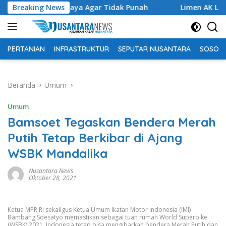
Langsung
Warisan Budaya Agar Tidak Punah
Breaking News
Limen AK Lingai Tokoh 
ke
konten
PERTANIAN
INFRASTRUKTUR
SEPUTAR NUSANTARA
SOSOK 
Beranda
Umum
Umum
Bamsoet Tegaskan Bendera Merah
Putih Tetap Berkibar di Ajang
WSBK Mandalika
Nusantara News
Oktober 28, 2021
Ketua MPR RI sekaligus Ketua Umum Ikatan Motor Indonesia (IMI)
Bambang Soesatyo memastikan sebagai tuan rumah World Superbike
(WSBK) 2021, Indonesia tetap bisa mengibarkan bendera Merah Putih dan