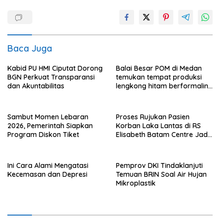
Baca Juga
Kabid PU HMI Ciputat Dorong
Balai Besar POM di Medan
BGN Perkuat Transparansi
temukan tempat produksi
dan Akuntabilitas
lengkong hitam berformalin
di Langkat
Sambut Momen Lebaran
Proses Rujukan Pasien
2026, Pemerintah Siapkan
Korban Laka Lantas di RS
Program Diskon Tiket
Elisabeth Batam Centre Jadi
Sorotan Publik
Ini Cara Alami Mengatasi
Pemprov DKI Tindaklanjuti
Kecemasan dan Depresi
Temuan BRIN Soal Air Hujan
Mikroplastik