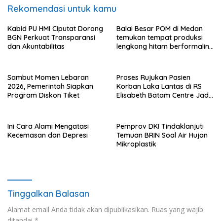
Rekomendasi untuk kamu
Kabid PU HMI Ciputat Dorong
Balai Besar POM di Medan
BGN Perkuat Transparansi
temukan tempat produksi
dan Akuntabilitas
lengkong hitam berformalin
di Langkat
Sambut Momen Lebaran
Proses Rujukan Pasien
2026, Pemerintah Siapkan
Korban Laka Lantas di RS
Program Diskon Tiket
Elisabeth Batam Centre Jadi
Sorotan Publik
Ini Cara Alami Mengatasi
Pemprov DKI Tindaklanjuti
Kecemasan dan Depresi
Temuan BRIN Soal Air Hujan
Mikroplastik
Tinggalkan Balasan
Alamat email Anda tidak akan dipublikasikan.
Ruas yang wajib
ditandai
*