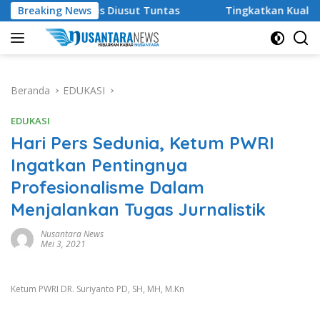
Langsung
arus Diusut Tuntas
Breaking News
Tingkatkan Kualitas Pendidikan , P
ke
konten
Beranda
EDUKASI
EDUKASI
Hari Pers Sedunia, Ketum PWRI
Ingatkan Pentingnya
Profesionalisme Dalam
Menjalankan Tugas Jurnalistik
Nusantara News
Mei 3, 2021
Ketum PWRI DR. Suriyanto PD, SH, MH, M.Kn