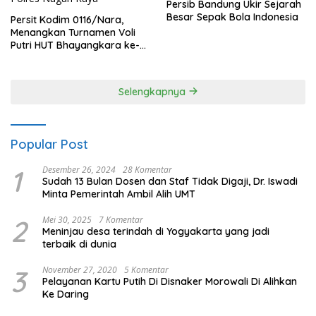
Persib Bandung Ukir Sejarah
Besar Sepak Bola Indonesia
Persit Kodim 0116/Nara,
Menangkan Turnamen Voli
Putri HUT Bhayangkara ke-
80 Polres Nagan Raya
Selengkapnya
Popular Post
1
Desember 26, 2024
28 Komentar
Sudah 13 Bulan Dosen dan Staf Tidak Digaji, Dr. Iswadi
Minta Pemerintah Ambil Alih UMT
2
Mei 30, 2025
7 Komentar
Meninjau desa terindah di Yogyakarta yang jadi
terbaik di dunia
3
November 27, 2020
5 Komentar
Pelayanan Kartu Putih Di Disnaker Morowali Di Alihkan
Ke Daring