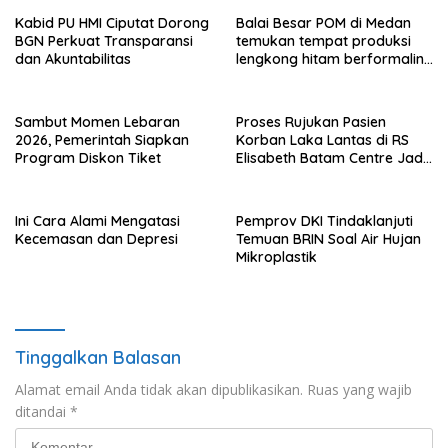
Kabid PU HMI Ciputat Dorong
Balai Besar POM di Medan
BGN Perkuat Transparansi
temukan tempat produksi
dan Akuntabilitas
lengkong hitam berformalin
di Langkat
Sambut Momen Lebaran
Proses Rujukan Pasien
2026, Pemerintah Siapkan
Korban Laka Lantas di RS
Program Diskon Tiket
Elisabeth Batam Centre Jadi
Sorotan Publik
Ini Cara Alami Mengatasi
Pemprov DKI Tindaklanjuti
Kecemasan dan Depresi
Temuan BRIN Soal Air Hujan
Mikroplastik
Tinggalkan Balasan
Alamat email Anda tidak akan dipublikasikan.
Ruas yang wajib
ditandai
*