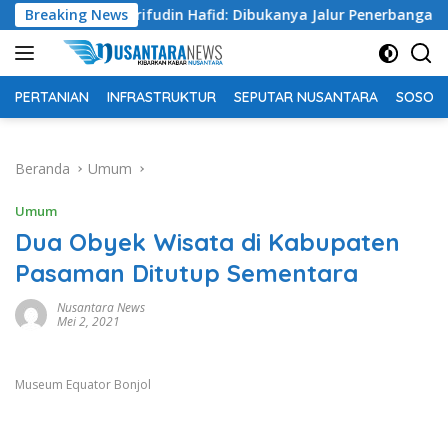
Langsung
Breaking News
Syarifudin Hafid: Dibukanya Jalur Penerbangan Langsung
ke
konten
PERTANIAN
INFRASTRUKTUR
SEPUTAR NUSANTARA
SOSOK 
Beranda
Umum
Umum
Dua Obyek Wisata di Kabupaten
Pasaman Ditutup Sementara
Nusantara News
Mei 2, 2021
Museum Equator Bonjol