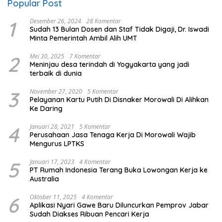
Popular Post
1
Desember 26, 2024
28 Komentar
Sudah 13 Bulan Dosen dan Staf Tidak Digaji, Dr. Iswadi
Minta Pemerintah Ambil Alih UMT
2
Mei 30, 2025
7 Komentar
Meninjau desa terindah di Yogyakarta yang jadi
terbaik di dunia
3
November 27, 2020
5 Komentar
Pelayanan Kartu Putih Di Disnaker Morowali Di Alihkan
Ke Daring
4
Januari 28, 2021
5 Komentar
Perusahaan Jasa Tenaga Kerja Di Morowali Wajib
Mengurus LPTKS
5
Januari 17, 2023
4 Komentar
PT Rumah Indonesia Terang Buka Lowongan Kerja ke
Australia
6
Oktober 11, 2025
4 Komentar
Aplikasi Nyari Gawe Baru Diluncurkan Pemprov Jabar
Sudah Diakses Ribuan Pencari Kerja