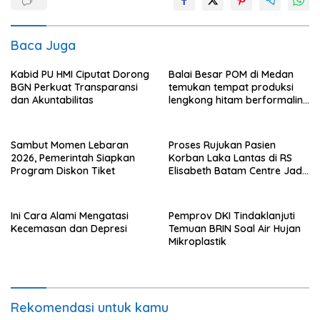
Baca Juga
Kabid PU HMI Ciputat Dorong
Balai Besar POM di Medan
BGN Perkuat Transparansi
temukan tempat produksi
dan Akuntabilitas
lengkong hitam berformalin
di Langkat
Sambut Momen Lebaran
Proses Rujukan Pasien
2026, Pemerintah Siapkan
Korban Laka Lantas di RS
Program Diskon Tiket
Elisabeth Batam Centre Jadi
Sorotan Publik
Ini Cara Alami Mengatasi
Pemprov DKI Tindaklanjuti
Kecemasan dan Depresi
Temuan BRIN Soal Air Hujan
Mikroplastik
Rekomendasi untuk kamu