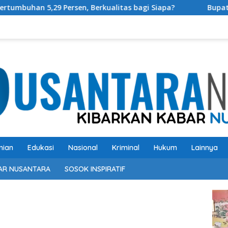
ersen, Berkualitas bagi Siapa?
Bupati OKU Selatan Re
nian
Edukasi
Nasional
Kriminal
Hukum
Lainnya
AR NUSANTARA
SOSOK INSPIRATIF
Pem
Vide