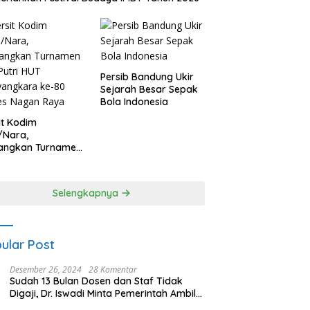
Persib Bandung Ukir
Sejarah Besar Sepak
Bola Indonesia
it Kodim
/Nara,
angkan Turnamen
 Putri HUT
yangkara ke-80
es Nagan Raya
Selengkapnya
ular Post
Desember 26, 2024
28 Komentar
Sudah 13 Bulan Dosen dan Staf Tidak
Digaji, Dr. Iswadi Minta Pemerintah Ambil
Alih UMT