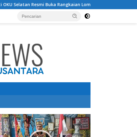
smi Buka Rangkaian Lomba Peringatan HUT RI ke-81 Tahun 202
utar
o