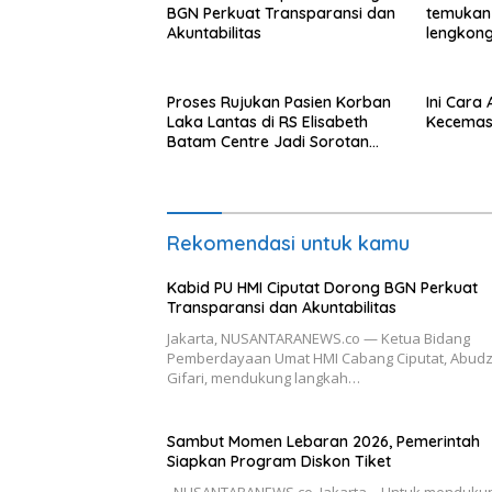
BGN Perkuat Transparansi dan
temukan
Akuntabilitas
lengkong
Langkat
Proses Rujukan Pasien Korban
Ini Cara
Laka Lantas di RS Elisabeth
Kecemas
Batam Centre Jadi Sorotan
Publik
Rekomendasi untuk kamu
Kabid PU HMI Ciputat Dorong BGN Perkuat
Transparansi dan Akuntabilitas
Jakarta, NUSANTARANEWS.co — Ketua Bidang
Pemberdayaan Umat HMI Cabang Ciputat, Abudz
Gifari, mendukung langkah…
Sambut Momen Lebaran 2026, Pemerintah
Siapkan Program Diskon Tiket
NUSANTARANEWS.co, Jakarta – Untuk menduku