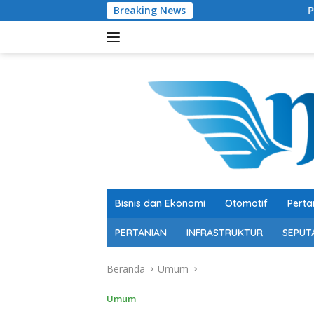
Langsung
Breaking News
Pertumbuhan 5,29 P
ke
konten
Bisnis dan Ekonomi
Otomotif
Perta
PERTANIAN
INFRASTRUKTUR
SEPUT
Beranda
Umum
Umum