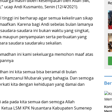
eluarga masih diberi kesempatan oleh Allah Swt,
Ra
,” ucap Andi Kusmanto, Senin (12/4/2021).
2
l tinggi ini berharap agar semua kekeliruan sikap
maafkan. Karena bagi Andi sebelas bulan lamanya
saudara-saudara ini bukan waktu yang singkat,
ata maupun penyampaian serta perbuatan yang
para saudara saudaraku sekalian.
 Ramadhan ini kami sekeluarga memohon maaf atas
apannya
an ini kita semua bisa beramal di bulan
kan Ramzanul Mubarak yang bahagia. Dan semoga
Ber
erkati kita dengan kehidupan yang damai dan
i ada pada kita semua dan semoga Allah
Kont
ta Ketua LSM KPK Nusantara Kabupaten Sumenep
Meme