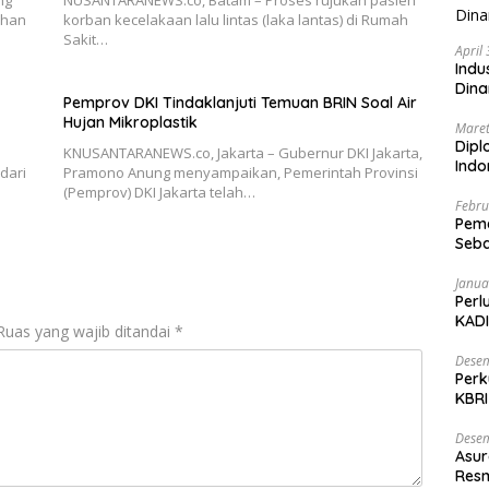
dhan
korban kecelakaan lalu lintas (laka lantas) di Rumah
Sakit…
April
Indu
Dina
Pemprov DKI Tindaklanjuti Temuan BRIN Soal Air
Hujan Mikroplastik
Maret
Dipl
KNUSANTARANEWS.co, Jakarta – Gubernur DKI Jakarta,
Ind
dari
Pramono Anung menyampaikan, Pemerintah Provinsi
(Pemprov) DKI Jakarta telah…
Febru
Peme
Seba
Nasi
Janua
Perl
KADI
Ruas yang wajib ditandai
*
Desem
Perk
KBRI
Indo
Desem
Asur
Resm