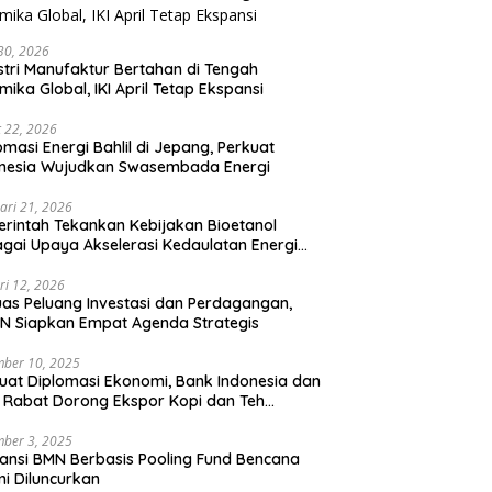
 30, 2026
stri Manufaktur Bertahan di Tengah
mika Global, IKI April Tetap Ekspansi
 22, 2026
omasi Energi Bahlil di Jepang, Perkuat
onesia Wujudkan Swasembada Energi
ari 21, 2026
rintah Tekankan Kebijakan Bioetanol
gai Upaya Akselerasi Kedaulatan Energi
onal
ri 12, 2026
uas Peluang Investasi dan Perdagangan,
N Siapkan Empat Agenda Strategis
ber 10, 2025
uat Diplomasi Ekonomi, Bank Indonesia dan
 Rabat Dorong Ekspor Kopi dan Teh
nesia di Maroko
ber 3, 2025
ansi BMN Berbasis Pooling Fund Bencana
i Diluncurkan