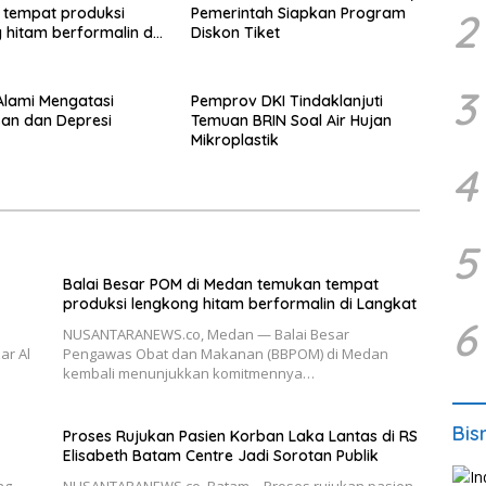
 tempat produksi
Pemerintah Siapkan Program
2
 hitam berformalin di
Diskon Tiket
3
 Alami Mengatasi
Pemprov DKI Tindaklanjuti
an dan Depresi
Temuan BRIN Soal Air Hujan
Mikroplastik
4
5
Balai Besar POM di Medan temukan tempat
produksi lengkong hitam berformalin di Langkat
6
NUSANTARANEWS.co, Medan — Balai Besar
ar Al
Pengawas Obat dan Makanan (BBPOM) di Medan
kembali menunjukkan komitmennya…
Bis
Proses Rujukan Pasien Korban Laka Lantas di RS
Elisabeth Batam Centre Jadi Sorotan Publik
ng
NUSANTARANEWS.co, Batam – Proses rujukan pasien