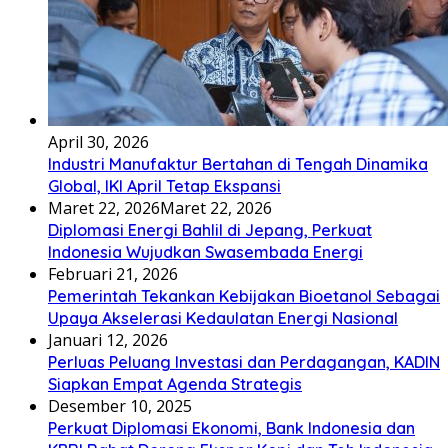
April 30, 2026
Industri Manufaktur Bertahan di Tengah Dinamika
Global, IKI April Tetap Ekspansi
Maret 22, 2026
Maret 22, 2026
Diplomasi Energi Bahlil di Jepang, Perkuat
Indonesia Wujudkan Swasembada Energi
Februari 21, 2026
Pemerintah Tekankan Kebijakan Bioetanol Sebagai
Upaya Akselerasi Kedaulatan Energi Nasional
Januari 12, 2026
Perluas Peluang Investasi dan Perdagangan, KADIN
Siapkan Empat Agenda Strategis
Desember 10, 2025
Perkuat Diplomasi Ekonomi, Bank Indonesia dan