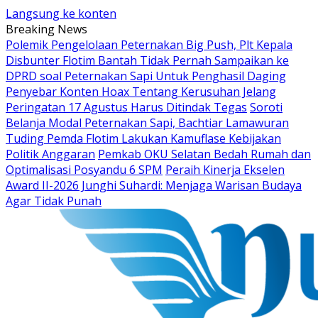
Langsung ke konten
Breaking News
Polemik Pengelolaan Peternakan Big Push, Plt Kepala
Disbunter Flotim Bantah Tidak Pernah Sampaikan ke
DPRD soal Peternakan Sapi Untuk Penghasil Daging
Penyebar Konten Hoax Tentang Kerusuhan Jelang
Peringatan 17 Agustus Harus Ditindak Tegas
Soroti
Belanja Modal Peternakan Sapi, Bachtiar Lamawuran
Tuding Pemda Flotim Lakukan Kamuflase Kebijakan
Politik Anggaran
Pemkab OKU Selatan Bedah Rumah dan
Optimalisasi Posyandu 6 SPM
Peraih Kinerja Ekselen
Award II-2026 Junghi Suhardi: Menjaga Warisan Budaya
Agar Tidak Punah