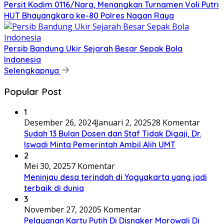
Persit Kodim 0116/Nara, Menangkan Turnamen Voli Putri
HUT Bhayangkara ke-80 Polres Nagan Raya
Persib Bandung Ukir Sejarah Besar Sepak Bola
Indonesia
Selengkapnya
Popular Post
1
Desember 26, 2024
Januari 2, 2025
28 Komentar
Sudah 13 Bulan Dosen dan Staf Tidak Digaji, Dr.
Iswadi Minta Pemerintah Ambil Alih UMT
2
Mei 30, 2025
7 Komentar
Meninjau desa terindah di Yogyakarta yang jadi
terbaik di dunia
3
November 27, 2020
5 Komentar
Pelayanan Kartu Putih Di Disnaker Morowali Di