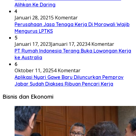
Alihkan Ke Daring
4
Januari 28, 2021
5 Komentar
Perusahaan Jasa Tenaga Kerja Di Morowali Wajib
Mengurus LPTKS
5
Januari 17, 2023
Januari 17, 2023
4 Komentar
PT Rumah Indonesia Terang Buka Lowongan Kerja
ke Australia
6
Oktober 11, 2025
4 Komentar
Aplikasi Nyari Gawe Baru Diluncurkan Pemprov
Jabar Sudah Diakses Ribuan Pencari Kerja
Bisnis dan Ekonomi