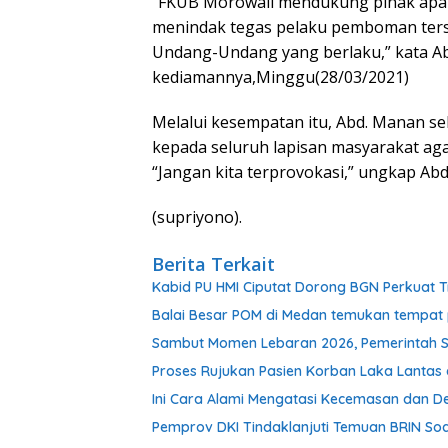
“FKUB Morowali mendukung pihak apara
menindak tegas pelaku pemboman ters
Undang-Undang yang berlaku,” kata Ab
kediamannya,Minggu(28/03/2021)
Melalui kesempatan itu, Abd. Manan s
kepada seluruh lapisan masyarakat agar
“Jangan kita terprovokasi,” ungkap A
(supriyono).
Berita Terkait
Kabid PU HMI Ciputat Dorong BGN Perkuat T
Balai Besar POM di Medan temukan tempat 
Sambut Momen Lebaran 2026, Pemerintah S
Proses Rujukan Pasien Korban Laka Lantas d
Ini Cara Alami Mengatasi Kecemasan dan De
Pemprov DKI Tindaklanjuti Temuan BRIN Soal