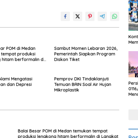
Kont
Meme
sar POM di Medan
Sambut Momen Lebaran 2026,
 tempat produksi
Pemerintah Siapkan Program
 hitam berformalin di
Diskon Tiket
 Alami Mengatasi
Pemprov DKI Tindaklanjuti
Pers
an dan Depresi
Temuan BRIN Soal Air Hujan
0116
Mikroplastik
Men
Voli
Bha
Polr
Balai Besar POM di Medan temukan tempat
produksi lengkong hitam berformalin di Langkat
Pop