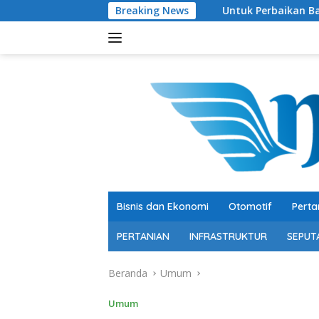
Langsung
Untuk Perbaikan Bangsa ke Depan, Ketum 
Breaking News
ke
konten
Bisnis dan Ekonomi
Otomotif
Perta
PERTANIAN
INFRASTRUKTUR
SEPUT
Beranda
Umum
Umum