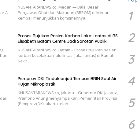
NUSANTARANEWS.co, Medan — Balai Besar
1
ar Al
Pengawas Obat dan Makanan (BBPOM) di Medan
kembali menunjukkan komitmennya…
2
Proses Rujukan Pasien Korban Laka Lantas di RS
Elisabeth Batam Centre Jadi Sorotan Publik
ng
NUSANTARANEWS.co, Batam – Proses rujukan pasien
3
dhan
korban kecelakaan lalu lintas (laka lantas) di Rumah
Sakit…
4
Pemprov DKI Tindaklanjuti Temuan BRIN Soal Air
Hujan Mikroplastik
KNUSANTARANEWS.co, Jakarta – Gubernur DKI Jakarta,
5
dari
Pramono Anung menyampaikan, Pemerintah Provinsi
(Pemprov) DKI Jakarta telah…
6