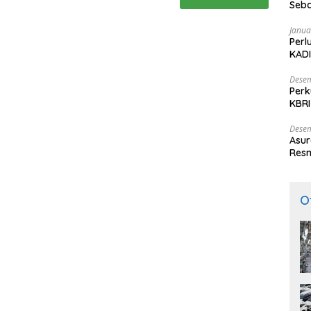
Seba
Nasi
Janua
Perl
KADI
Desem
Perk
KBRI
Indo
Desem
Asur
Resm
O