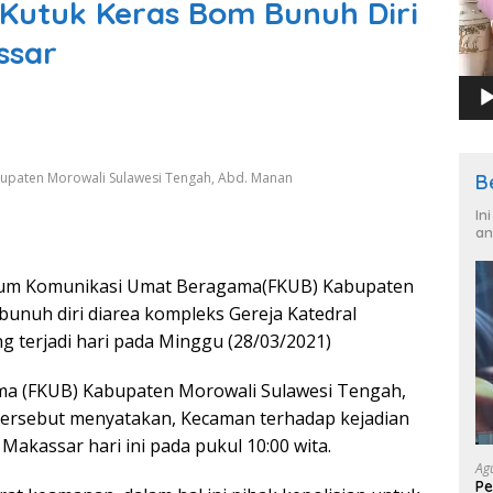
Kutuk Keras Bom Bunuh Diri
ssar
upaten Morowali Sulawesi Tengah, Abd. Manan
B
In
an
um Komunikasi Umat Beragama(FKUB) Kabupaten
unuh diri diarea kompleks Gereja Katedral
g terjadi hari pada Minggu (28/03/2021)
a (FKUB) Kabupaten Morowali Sulawesi Tengah,
tersebut menyatakan, Kecaman terhadap kejadian
Makassar hari ini pada pukul 10:00 wita.
Ag
Pe