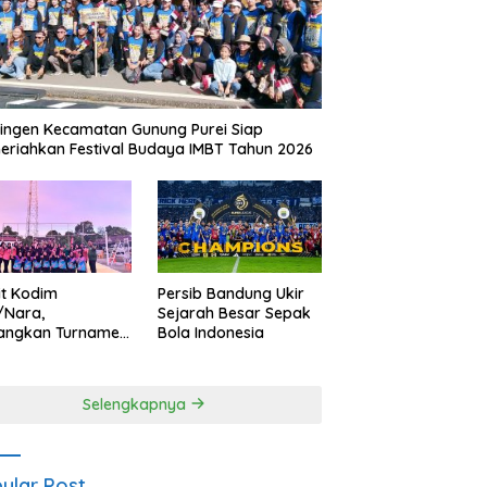
ingen Kecamatan Gunung Purei Siap
riahkan Festival Budaya IMBT Tahun 2026
it Kodim
Persib Bandung Ukir
/Nara,
Sejarah Besar Sepak
angkan Turnamen
Bola Indonesia
 Putri HUT
yangkara ke-80
es Nagan Raya
Selengkapnya
ular Post