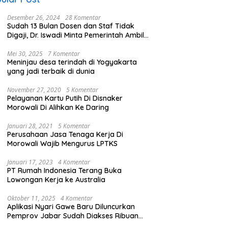
Desember 26, 2024
28 Komentar
Sudah 13 Bulan Dosen dan Staf Tidak
Digaji, Dr. Iswadi Minta Pemerintah Ambil
Alih UMT
Mei 30, 2025
7 Komentar
Meninjau desa terindah di Yogyakarta
yang jadi terbaik di dunia
November 27, 2020
5 Komentar
Pelayanan Kartu Putih Di Disnaker
Morowali Di Alihkan Ke Daring
Januari 28, 2021
5 Komentar
Perusahaan Jasa Tenaga Kerja Di
Morowali Wajib Mengurus LPTKS
Januari 17, 2023
4 Komentar
PT Rumah Indonesia Terang Buka
Lowongan Kerja ke Australia
Oktober 11, 2025
4 Komentar
Aplikasi Nyari Gawe Baru Diluncurkan
Pemprov Jabar Sudah Diakses Ribuan
Pencari Kerja