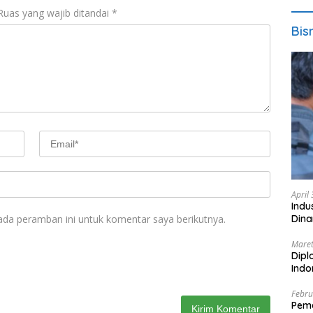
Ruas yang wajib ditandai
*
Bis
April
Indu
ada peramban ini untuk komentar saya berikutnya.
Dina
Maret
Dipl
Ind
Febru
Peme