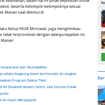
t keamanan, dalam hal ini pihak kepolisian untuk
Ra
ebut, beserta kelompok-kelompoknya sesuai
2
d. Manan saat ditemui di
elaku Ketua FKUB Morowali, juga menghimbau
 tidak terprovokasi dengan adanya kejadian ini,
bd.Manan
ransparansi dan Akuntabilitas
produksi lengkong hitam berformalin di Langkat
Ber
iapkan Program Diskon Tiket
i RS Elisabeth Batam Centre Jadi Sorotan Publik
presi
 Air Hujan Mikroplastik