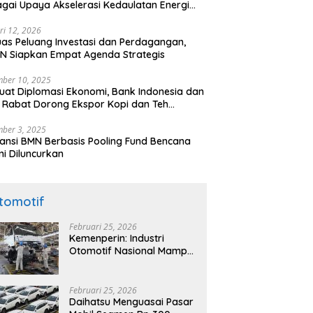
gai Upaya Akselerasi Kedaulatan Energi
onal
ri 12, 2026
uas Peluang Investasi dan Perdagangan,
N Siapkan Empat Agenda Strategis
ber 10, 2025
uat Diplomasi Ekonomi, Bank Indonesia dan
 Rabat Dorong Ekspor Kopi dan Teh
nesia di Maroko
ber 3, 2025
ansi BMN Berbasis Pooling Fund Bencana
i Diluncurkan
tomotif
Februari 25, 2026
Kemenperin: Industri
Otomotif Nasional Mampu
Produksi Mobil Jenis Pick-
ip Sendiri, Tak Perlu Impor
Februari 25, 2026
Daihatsu Menguasai Pasar