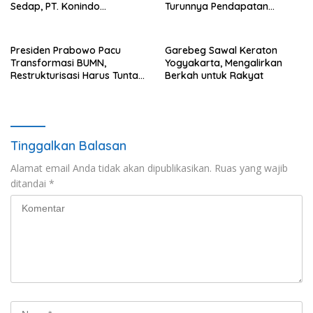
Sedap, PT. Konindo
Turunnya Pendapatan
Panorama Surati Pokja
Nelayan Secara Signifikan
Flotim
Presiden Prabowo Pacu
Garebeg Sawal Keraton
Transformasi BUMN,
Yogyakarta, Mengalirkan
Restrukturisasi Harus Tuntas
Berkah untuk Rakyat
Tahun Ini
Tinggalkan Balasan
Alamat email Anda tidak akan dipublikasikan.
Ruas yang wajib
ditandai
*