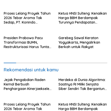
Award II 2026
dengan Asing.
Proses Lelang Proyek Tahun
Ketua HNSI Sulteng: Kenaikan
2026 Tebar Aroma Tak
Harga BBM Berdampak
Sedap, PT. Konindo
Turunnya Pendapatan
Panorama Surati Pokja
Nelayan Secara Signifikan
Flotim
Presiden Prabowo Pacu
Garebeg Sawal Keraton
Transformasi BUMN,
Yogyakarta, Mengalirkan
Restrukturisasi Harus Tuntas
Berkah untuk Rakyat
Tahun Ini
Rekomendasi untuk kamu
Jejak Pengabdian Raden
Merdeka di Dunia Algoritma:
Kemal Berbuah
Saatnya RI Miliki Senjata
Penghargaan Kinerjaekselen
Siber Sendiri Tak Bergantung
Award II 2026
dengan Asing.
Proses Lelang Proyek Tahun
Ketua HNSI Sulteng: Kenaikan
2026 Tebar Aroma Tak
Harga BBM Berdampak