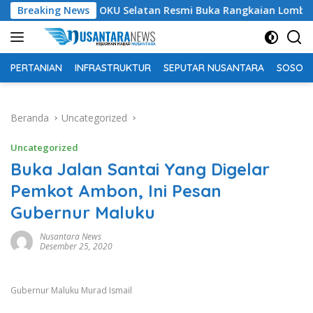
Langsung
Bupati OKU Selatan Resmi Buka Rangkaian Lomba Peringatan 
Breaking News
ke
konten
PERTANIAN
INFRASTRUKTUR
SEPUTAR NUSANTARA
SOSOK 
Beranda
Uncategorized
Uncategorized
Buka Jalan Santai Yang Digelar
Pemkot Ambon, Ini Pesan
Gubernur Maluku
Nusantara News
Desember 25, 2020
Gubernur Maluku Murad Ismail