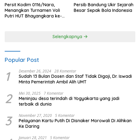
Persit Kodim 0116/Nara,
Persib Bandung Ukir Sejarah
Menangkan Turnamen Voli
Besar Sepak Bola Indonesia
Putri HUT Bhayangkara ke-
80 Polres Nagan Raya
Selengkapnya
Popular Post
1
Desember 26, 2024
28 Komentar
Sudah 13 Bulan Dosen dan Staf Tidak Digaji, Dr. Iswadi
Minta Pemerintah Ambil Alih UMT
2
Mei 30, 2025
7 Komentar
Meninjau desa terindah di Yogyakarta yang jadi
terbaik di dunia
3
November 27, 2020
5 Komentar
Pelayanan Kartu Putih Di Disnaker Morowali Di Alihkan
Ke Daring
Januari 28, 2021
5 Komentar