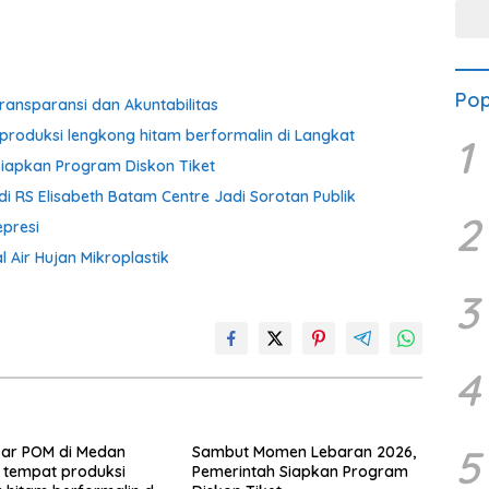
Polr
Pop
ransparansi dan Akuntabilitas
produksi lengkong hitam berformalin di Langkat
1
iapkan Program Diskon Tiket
i RS Elisabeth Batam Centre Jadi Sorotan Publik
2
presi
 Air Hujan Mikroplastik
3
4
5
sar POM di Medan
Sambut Momen Lebaran 2026,
 tempat produksi
Pemerintah Siapkan Program