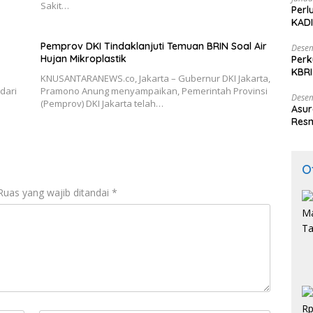
Sakit…
Perl
KADI
Pemprov DKI Tindaklanjuti Temuan BRIN Soal Air
Desem
Hujan Mikroplastik
Perk
KBRI
KNUSANTARANEWS.co, Jakarta – Gubernur DKI Jakarta,
Indo
dari
Pramono Anung menyampaikan, Pemerintah Provinsi
Desem
(Pemprov) DKI Jakarta telah…
Asur
Resm
O
Ruas yang wajib ditandai
*