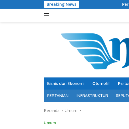
Langsung
Breaking News
Pertumbuhan 5,29 Persen, Ber
ke
konten
Bisnis dan Ekonomi
Otomotif
Perta
PERTANIAN
INFRASTRUKTUR
SEPUT
Beranda
Umum
Umum