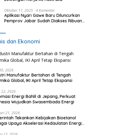
Oktober 11, 2025
4 Komentar
Aplikasi Nyari Gawe Baru Diluncurkan
Pemprov Jabar Sudah Diakses Ribuan
Pencari Kerja
nis dan Ekonomi
 30, 2026
stri Manufaktur Bertahan di Tengah
mika Global, IKI April Tetap Ekspansi
 22, 2026
omasi Energi Bahlil di Jepang, Perkuat
onesia Wujudkan Swasembada Energi
ari 21, 2026
rintah Tekankan Kebijakan Bioetanol
gai Upaya Akselerasi Kedaulatan Energi
onal
ri 12, 2026