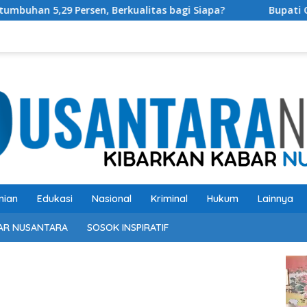
kualitas bagi Siapa?
Bupati OKU Selatan Resmi Buka R
nian
Edukasi
Nasional
Kriminal
Hukum
Lainnya
AR NUSANTARA
SOSOK INSPIRATIF
Pem
Vide