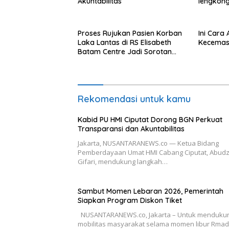
Akuntabilitas
lengkong
Langkat
Proses Rujukan Pasien Korban
Ini Cara
Laka Lantas di RS Elisabeth
Kecemas
Batam Centre Jadi Sorotan
Publik
Rekomendasi untuk kamu
Kabid PU HMI Ciputat Dorong BGN Perkuat
Transparansi dan Akuntabilitas
Jakarta, NUSANTARANEWS.co — Ketua Bidang
Pemberdayaan Umat HMI Cabang Ciputat, Abudz
Gifari, mendukung langkah…
Sambut Momen Lebaran 2026, Pemerintah
Siapkan Program Diskon Tiket
NUSANTARANEWS.co, Jakarta – Untuk menduku
mobilitas masyarakat selama momen libur Rma