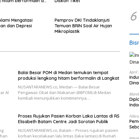
 hitam berformalin di
Diskon Tiket
6
 Alami Mengatasi
Pemprov DKI Tindaklanjuti
an dan Depresi
Temuan BRIN Soal Air Hujan
Mikroplastik
Bis
April
Balai Besar POM di Medan temukan tempat
Indu
produksi lengkong hitam berformalin di Langkat
Dina
NUSANTARANEWS.co, Medan — Balai Besar
ar Al
Pengawas Obat dan Makanan (BBPOM) di Medan
Maret
kembali menunjukkan komitmennya…
Dipl
Ind
Proses Rujukan Pasien Korban Laka Lantas di RS
Febru
Peme
Elisabeth Batam Centre Jadi Sorotan Publik
Seba
ng
NUSANTARANEWS.co, Batam – Proses rujukan pasien
Nasi
dhan
korban kecelakaan lalu lintas (laka lantas) di Rumah
Janua