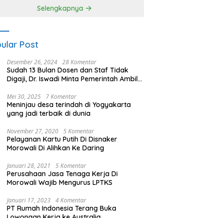
es Nagan Raya
Selengkapnya
ular Post
Desember 26, 2024
28 Komentar
Sudah 13 Bulan Dosen dan Staf Tidak
Digaji, Dr. Iswadi Minta Pemerintah Ambil
Alih UMT
Mei 30, 2025
7 Komentar
Meninjau desa terindah di Yogyakarta
yang jadi terbaik di dunia
November 27, 2020
5 Komentar
Pelayanan Kartu Putih Di Disnaker
Morowali Di Alihkan Ke Daring
Januari 28, 2021
5 Komentar
Perusahaan Jasa Tenaga Kerja Di
Morowali Wajib Mengurus LPTKS
Januari 17, 2023
4 Komentar
PT Rumah Indonesia Terang Buka
Lowongan Kerja ke Australia