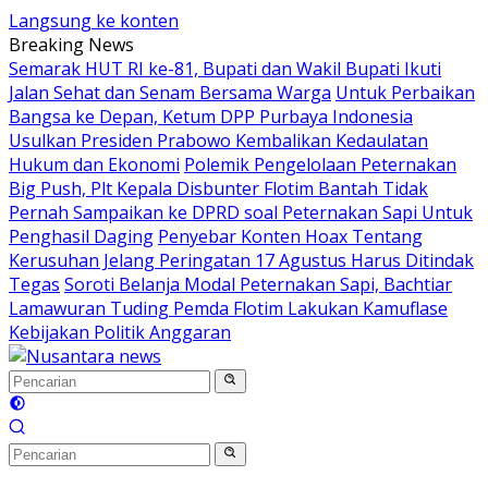
Langsung ke konten
Breaking News
Semarak HUT RI ke-81, Bupati dan Wakil Bupati Ikuti
Jalan Sehat dan Senam Bersama Warga
Untuk Perbaikan
Bangsa ke Depan, Ketum DPP Purbaya Indonesia
Usulkan Presiden Prabowo Kembalikan Kedaulatan
Hukum dan Ekonomi
Polemik Pengelolaan Peternakan
Big Push, Plt Kepala Disbunter Flotim Bantah Tidak
Pernah Sampaikan ke DPRD soal Peternakan Sapi Untuk
Penghasil Daging
Penyebar Konten Hoax Tentang
Kerusuhan Jelang Peringatan 17 Agustus Harus Ditindak
Tegas
Soroti Belanja Modal Peternakan Sapi, Bachtiar
Lamawuran Tuding Pemda Flotim Lakukan Kamuflase
Kebijakan Politik Anggaran