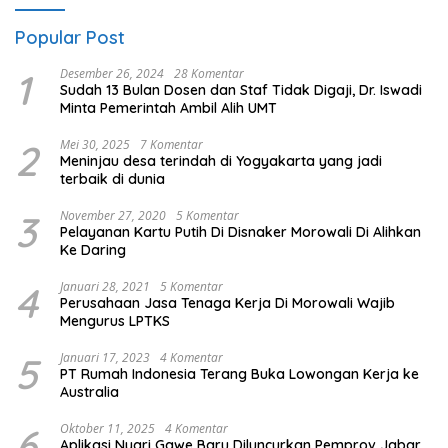
Popular Post
1
Desember 26, 2024
28 Komentar
Sudah 13 Bulan Dosen dan Staf Tidak Digaji, Dr. Iswadi
Minta Pemerintah Ambil Alih UMT
2
Mei 30, 2025
7 Komentar
Meninjau desa terindah di Yogyakarta yang jadi
terbaik di dunia
3
November 27, 2020
5 Komentar
Pelayanan Kartu Putih Di Disnaker Morowali Di Alihkan
Ke Daring
4
Januari 28, 2021
5 Komentar
Perusahaan Jasa Tenaga Kerja Di Morowali Wajib
Mengurus LPTKS
5
Januari 17, 2023
4 Komentar
PT Rumah Indonesia Terang Buka Lowongan Kerja ke
Australia
6
Oktober 11, 2025
4 Komentar
Aplikasi Nyari Gawe Baru Diluncurkan Pemprov Jabar