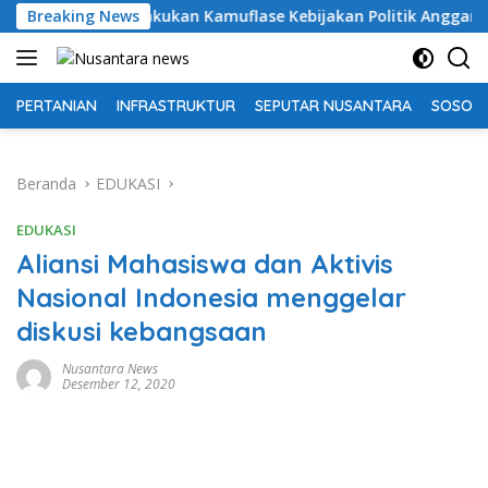
Langsung
Flotim Lakukan Kamuflase Kebijakan Politik Anggaran
Breaking News
ke
konten
PERTANIAN
INFRASTRUKTUR
SEPUTAR NUSANTARA
SOSOK 
Beranda
EDUKASI
EDUKASI
Aliansi Mahasiswa dan Aktivis
Nasional Indonesia menggelar
diskusi kebangsaan
Nusantara News
Desember 12, 2020