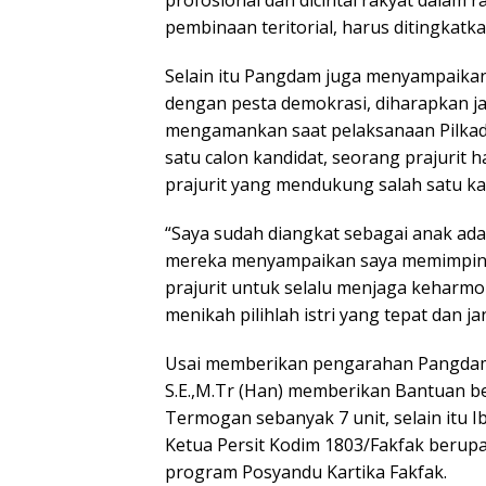
profosional dan dicintai rakyat dalam 
pembinaan teritorial, harus ditingkatk
Selain itu Pangdam juga menyampaikan 
dengan pesta demokrasi, diharapkan j
mengamankan saat pelaksanaan Pilkada
satu calon kandidat, seorang prajurit 
prajurit yang mendukung salah satu ka
“Saya sudah diangkat sebagai anak ad
mereka menyampaikan saya memimpin d
prajurit untuk selalu menjaga keharmo
menikah pilihlah istri yang tepat dan
Usai memberikan pengarahan Pangdam 
S.E.,M.Tr (Han) memberikan Bantuan b
Termogan sebanyak 7 unit, selain itu
Ketua Persit Kodim 1803/Fakfak beru
program Posyandu Kartika Fakfak.