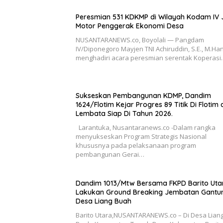
Peresmian 531 KDKMP di Wilayah Kodam IV 
Motor Penggerak Ekonomi Desa
NUSANTARANEWS.co, Boyolali — Pangdam
IV/Diponegoro Mayjen TNI Achiruddin, S.E., M.Han
menghadiri acara peresmian serentak Koperas
Sukseskan Pembangunan KDMP, Dandim
1624/Flotim Kejar Progres 89 Titik Di Flotim
Lembata Siap Di Tahun 2026.
Larantuka, Nusantaranews.co -Dalam rangka
menyukseskan Program Strategis Nasional
khususnya pada pelaksanaan program
pembangunan Gerai…
Dandim 1013/Mtw Bersama FKPD Barito Uta
Lakukan Ground Breaking Jembatan Gantun
Desa Liang Buah
Barito Utara,NUSANTARANEWS.co – Di Desa Lian