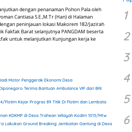
lanjutkan dengan penanaman Pohon Pala oleh
1
oman Cantiasa S.E.,M.Tr (Han) di Halaman
dengan peninjauan lokasi Makorem 182/Jazirah
rik Fakfak Barat selanjutnya PANGDAM beserta
2
ak untuk melanjutkan Kunjungan kerja ke
3
4
 Jadi Motor Penggerak Ekonomi Desa
iponegoro Terima Bantuan Ambulance VIP dari BRI
5
Flotim Kejar Progres 89 Titik Di Flotim dan Lembata
6
nan KDKMP di Desa Trahean Wilayah Kodim 1013/Mtw
ra Lakukan Ground Breaking Jembatan Gantung di Desa