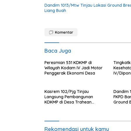
Dandim 1013/Mtw Tinjau Lokasi Ground Br
Liang Buah
Komentar
Baca Juga
Peresmian 531 KDKMP di
Tingkat
Wilayah Kodam IV Jadi Motor
Kesehat
Penggerak Ekonomi Desa
IV/Dipon
Ambulanc
Kasrem 102/Pjg Tinjau
Dandim 
Langsung Pembangunan
FKPD Bar
KDKMP di Desa Trahean
Ground 
Wilayah Kodim 1013/Mtw
Gantung 
Rekomendasi untuk kamu