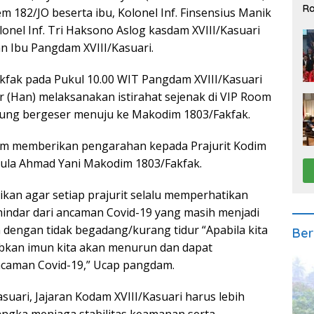
Ra
 182/JO beserta ibu, Kolonel Inf. Finsensius Manik
2
lonel Inf. Tri Haksono Aslog kasdam XVIII/Kasuari
an Ibu Pangdam XVIII/Kasuari.
akfak pada Pukul 10.00 WIT Pangdam XVIII/Kasuari
r (Han) melaksanakan istirahat sejenak di VIP Room
ung bergeser menuju ke Makodim 1803/Fakfak.
am memberikan pengarahan kepada Prajurit Kodim
Aula Ahmad Yani Makodim 1803/Fakfak.
n agar setiap prajurit selalu memperhatikan
hindar dari ancaman Covid-19 yang masih menjadi
dengan tidak begadang/kurang tidur “Apabila kita
Ber
kan imun kita akan menurun dan dapat
caman Covid-19,” Ucap pangdam.
uari, Jajaran Kodam XVIII/Kasuari harus lebih