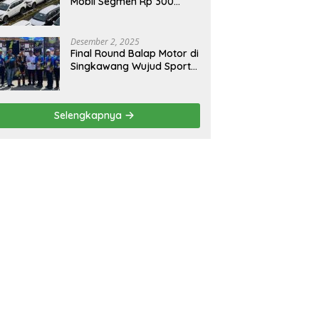
Mobil Segmen Rp 300
Juta, Didukung Penguatan
Ekspor
Desember 2, 2025
Final Round Balap Motor di
Singkawang Wujud Sports
Tourisme dan Olahraga
Prestasi
Selengkapnya