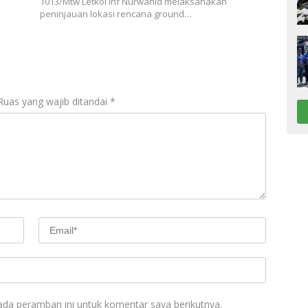
1013/Mtw Letkol Inf Nurwahid melaksanakan
peninjauan lokasi rencana ground…
Ruas yang wajib ditandai
*
ada peramban ini untuk komentar saya berikutnya.