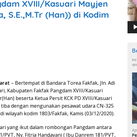
dam XVIII/Kasuari Mayjen
, S.E.,M.Tr (Han)) di Kodim
B
In
an
arat
– Bertempat di Bandara Torea Fakfak, Jln. Adi
ari, Kabupaten Fakfak Pangdam XVIII/Kasuari
(Han) beserta Ketua Persit KCK PD XVIII/Kasuari
n tiba dengan mengunakan pesawat udara CN-325
i wilayah kodim 1803/Fakfak, Kamis (03/12/2020).
uari yang ikut dalam rombongan Pangdam antara
Ag
1/PVT, Ny. Fitria Handayani ( Ibu Danrem 181/PVT,
Pe