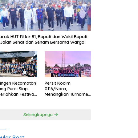
rak HUT RI ke-81, Bupati dan Wakil Bupati
i Jalan Sehat dan Senam Bersama Warga
tingen Kecamatan
Persit Kodim
ng Purei Siap
0116/Nara,
riahkan Festival
Menangkan Turnamen
aya IMBT Tahun
Voli Putri HUT
6
Bhayangkara ke-80
Polres Nagan Raya
Selengkapnya
ular Post