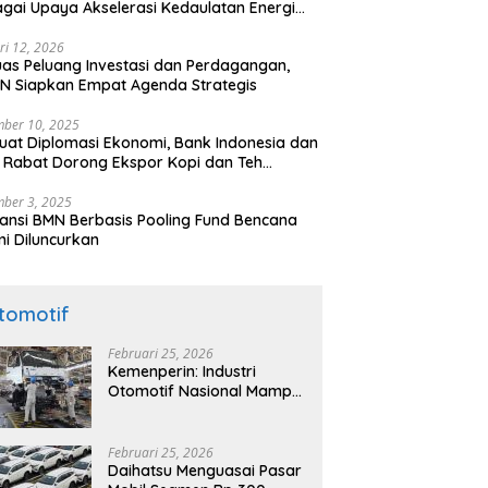
gai Upaya Akselerasi Kedaulatan Energi
onal
ri 12, 2026
uas Peluang Investasi dan Perdagangan,
N Siapkan Empat Agenda Strategis
ber 10, 2025
uat Diplomasi Ekonomi, Bank Indonesia dan
 Rabat Dorong Ekspor Kopi dan Teh
nesia di Maroko
ber 3, 2025
ansi BMN Berbasis Pooling Fund Bencana
i Diluncurkan
tomotif
Februari 25, 2026
Kemenperin: Industri
Otomotif Nasional Mampu
Produksi Mobil Jenis Pick-
ip Sendiri, Tak Perlu Impor
Februari 25, 2026
Daihatsu Menguasai Pasar