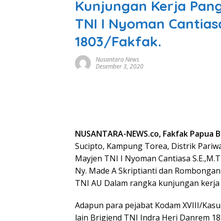
Kunjungan Kerja Pang
TNI I Nyoman Cantiasa
1803/Fakfak.
Nusantara News
Desember 3, 2020
NUSANTARA-NEWS.co, Fakfak Papua B
Sucipto, Kampung Torea, Distrik Pariw
Mayjen TNI I Nyoman Cantiasa S.E.,M.Tr
Ny. Made A Skriptianti dan Rombonga
TNI AU Dalam rangka kunjungan kerja d
Adapun para pejabat Kodam XVIII/Kas
lain Brigjend TNI Indra Heri Danrem 18