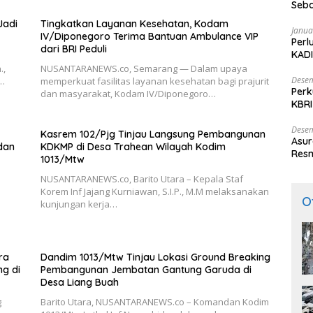
Seba
Nasi
Jadi
Tingkatkan Layanan Kesehatan, Kodam
Janua
IV/Diponegoro Terima Bantuan Ambulance VIP
Perl
dari BRI Peduli
KADI
.,
NUSANTARANEWS.co, Semarang — Dalam upaya
Desem
i…
memperkuat fasilitas layanan kesehatan bagi prajurit
Perk
dan masyarakat, Kodam IV/Diponegoro…
KBRI
Indo
Desem
Kasrem 102/Pjg Tinjau Langsung Pembangunan
Asur
 dan
KDKMP di Desa Trahean Wilayah Kodim
Resm
1013/Mtw
NUSANTARANEWS.co, Barito Utara – Kepala Staf
Korem Inf Jajang Kurniawan, S.I.P., M.M melaksanakan
O
kunjungan kerja…
ra
Dandim 1013/Mtw Tinjau Lokasi Ground Breaking
g di
Pembangunan Jembatan Gantung Garuda di
Desa Liang Buah
g
Barito Utara, NUSANTARANEWS.co – Komandan Kodim