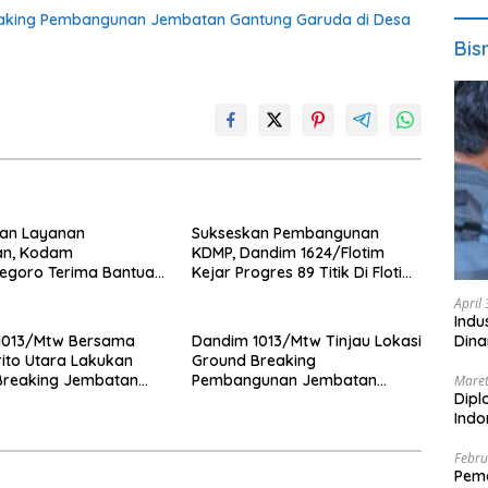
eaking Pembangunan Jembatan Gantung Garuda di Desa
Bis
kan Layanan
Sukseskan Pembangunan
an, Kodam
KDMP, Dandim 1624/Flotim
egoro Terima Bantuan
Kejar Progres 89 Titik Di Flotim
e VIP dari BRI Peduli
dan Lembata Siap Di Tahun
April
2026.
Indu
1013/Mtw Bersama
Dandim 1013/Mtw Tinjau Lokasi
Dina
ito Utara Lakukan
Ground Breaking
Breaking Jembatan
Pembangunan Jembatan
Maret
Dipl
di Desa Liang Buah
Gantung Garuda di Desa Liang
Ind
Buah
Febru
Peme