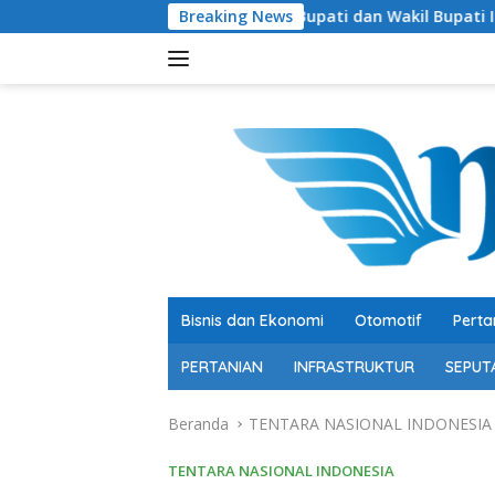
Langsung
 HUT RI ke-81, Bupati dan Wakil Bupati Ikuti Jalan Sehat dan
Breaking News
ke
konten
Bisnis dan Ekonomi
Otomotif
Perta
PERTANIAN
INFRASTRUKTUR
SEPUT
Beranda
TENTARA NASIONAL INDONESIA
TENTARA NASIONAL INDONESIA