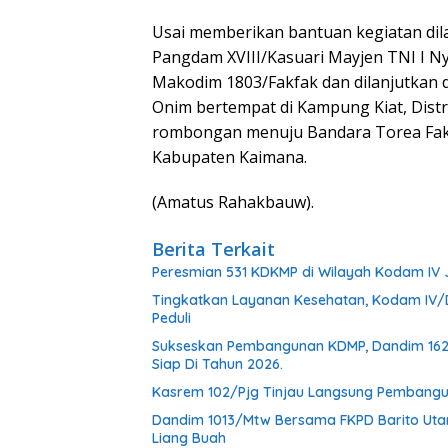
Usai memberikan bantuan kegiatan di
Pangdam XVIII/Kasuari Mayjen TNI I Ny
Makodim 1803/Fakfak dan dilanjutkan 
Onim bertempat di Kampung Kiat, Dist
rombongan menuju Bandara Torea Fakf
Kabupaten Kaimana.
(Amatus Rahakbauw).
Berita Terkait
Peresmian 531 KDKMP di Wilayah Kodam IV
Tingkatkan Layanan Kesehatan, Kodam IV/D
Peduli
Sukseskan Pembangunan KDMP, Dandim 1624/
Siap Di Tahun 2026.
Kasrem 102/Pjg Tinjau Langsung Pembangu
Dandim 1013/Mtw Bersama FKPD Barito Uta
Liang Buah