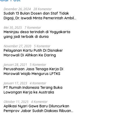
Desember 26, 2024
28 Komentar
Sudah 13 Bulan Dosen dan Staf Tidak
Digaji, Dr. Iswadi Minta Pemerintah Ambil
Alih UMT
Mei 30, 2025
7 Komentar
Meninjau desa terindah di Yogyakarta
yang jadi terbaik di dunia
November 27, 2020
5 Komentar
Pelayanan Kartu Putih Di Disnaker
Morowali Di Alihkan Ke Daring
Januari 28, 2021
5 Komentar
Perusahaan Jasa Tenaga Kerja Di
Morowali Wajib Mengurus LPTKS
Januari 17, 2023
4 Komentar
PT Rumah Indonesia Terang Buka
Lowongan Kerja ke Australia
Oktober 11, 2025
4 Komentar
Aplikasi Nyari Gawe Baru Diluncurkan
Pemprov Jabar Sudah Diakses Ribuan
Pencari Kerja