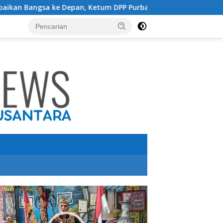
n, Ketum DPP Purbaya Indonesia Usulkan Presiden Prabowo K
utar
o