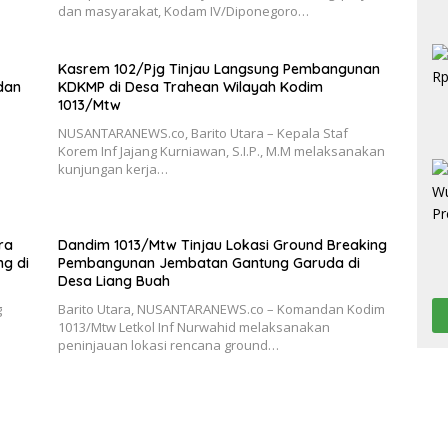
dan masyarakat, Kodam IV/Diponegoro…
Kasrem 102/Pjg Tinjau Langsung Pembangunan
 dan
KDKMP di Desa Trahean Wilayah Kodim
1013/Mtw
NUSANTARANEWS.co, Barito Utara – Kepala Staf
Korem Inf Jajang Kurniawan, S.I.P., M.M melaksanakan
kunjungan kerja…
ra
Dandim 1013/Mtw Tinjau Lokasi Ground Breaking
g di
Pembangunan Jembatan Gantung Garuda di
Desa Liang Buah
g
Barito Utara, NUSANTARANEWS.co – Komandan Kodim
1013/Mtw Letkol Inf Nurwahid melaksanakan
peninjauan lokasi rencana ground…