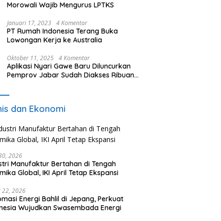
Morowali Wajib Mengurus LPTKS
Januari 17, 2023
4 Komentar
PT Rumah Indonesia Terang Buka
Lowongan Kerja ke Australia
Oktober 11, 2025
4 Komentar
Aplikasi Nyari Gawe Baru Diluncurkan
Pemprov Jabar Sudah Diakses Ribuan
Pencari Kerja
nis dan Ekonomi
 30, 2026
stri Manufaktur Bertahan di Tengah
mika Global, IKI April Tetap Ekspansi
 22, 2026
omasi Energi Bahlil di Jepang, Perkuat
onesia Wujudkan Swasembada Energi