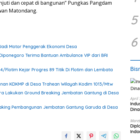
anjuti dan cepat di bangunan” Pungkas Pangdam
awan Matondang.
5
6
 Jadi Motor Penggerak Ekonomi Desa
iponegoro Terima Bantuan Ambulance VIP dari BRI
Bis
Flotim Kejar Progres 89 Titik Di Flotim dan Lembata
nan KDKMP di Desa Trahean Wilayah Kodim 1013/Mtw
ra Lakukan Ground Breaking Jembatan Gantung di Desa
April
Indu
eaking Pembangunan Jembatan Gantung Garuda di Desa
Dina
Maret
Dipl
Ind