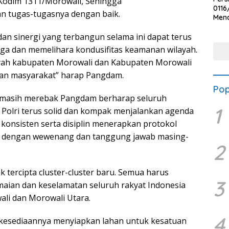
 Kodim 1311/Morowali, Sehingga
0116
n tugas-tugasnya dengan baik.
Men
Voli
an sinergi yang terbangun selama ini dapat terus
Bha
Polr
ga dan memelihara kondusifitas keamanan wilayah.
ayah kabupaten Morowali dan Kabupaten Morowali
aan masyarakat” harap Pangdam.
Pop
ni masih merebak Pangdam berharap seluruh
1
 Polri terus solid dan kompak menjalankan agenda
konsisten serta disiplin menerapkan protokol
ai dengan wewenang dan tanggung jawab masing-
2
 tercipta cluster-cluster baru. Semua harus
3
aian dan keselamatan seluruh rakyat Indonesia
ali dan Morowali Utara.
4
s kesediaannya menyiapkan lahan untuk kesatuan