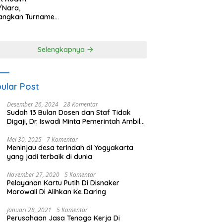
/Nara,
angkan Turnamen
 Putri HUT
yangkara ke-80
es Nagan Raya
Selengkapnya
ular Post
Desember 26, 2024
28 Komentar
Sudah 13 Bulan Dosen dan Staf Tidak
Digaji, Dr. Iswadi Minta Pemerintah Ambil
Alih UMT
Mei 30, 2025
7 Komentar
Meninjau desa terindah di Yogyakarta
yang jadi terbaik di dunia
November 27, 2020
5 Komentar
Pelayanan Kartu Putih Di Disnaker
Morowali Di Alihkan Ke Daring
Januari 28, 2021
5 Komentar
Perusahaan Jasa Tenaga Kerja Di