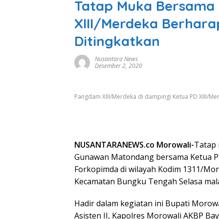
Tatap Muka Bersama
XIII/Merdeka Berhara
Ditingkatkan
Nusantara News
Desember 2, 2020
Pangdam XIII/Merdeka di dampingi Ketua PD XIII/M
NUSANTARANEWS.co Morowali-
Tatap 
Gunawan Matondang bersama Ketua PD
Forkopimda di wilayah Kodim 1311/Moro
Kecamatan Bungku Tengah Selasa mala
Hadir dalam kegiatan ini Bupati Morowa
Asisten II, Kapolres Morowali AKBP Ba