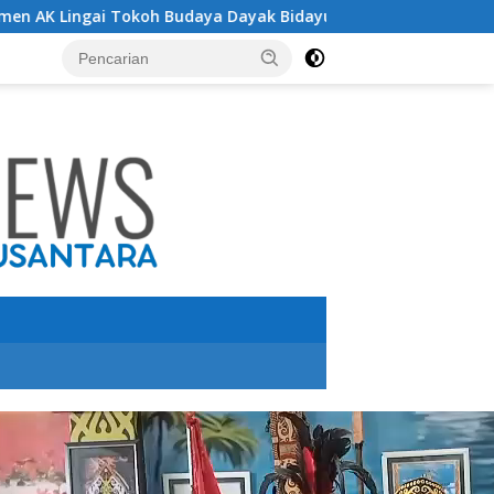
Budaya Dayak Bidayuh Raih Kinerja Ekselen Award II-2026