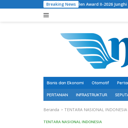
Langsung
eraih Kinerja Ekselen Award II-2026 Junghi Suhardi: Menjaga W
Breaking News
ke
konten
Bisnis dan Ekonomi
Otomotif
Perta
PERTANIAN
INFRASTRUKTUR
SEPUT
Beranda
TENTARA NASIONAL INDONESIA
TENTARA NASIONAL INDONESIA