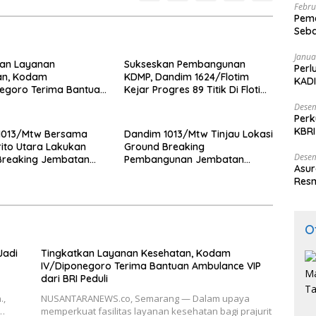
Febru
Peme
Seba
Nasi
Janua
kan Layanan
Sukseskan Pembangunan
Perl
an, Kodam
KDMP, Dandim 1624/Flotim
KADI
egoro Terima Bantuan
Kejar Progres 89 Titik Di Flotim
e VIP dari BRI Peduli
dan Lembata Siap Di Tahun
Desem
2026.
Perk
KBRI
1013/Mtw Bersama
Dandim 1013/Mtw Tinjau Lokasi
Indo
ito Utara Lakukan
Ground Breaking
Desem
Breaking Jembatan
Pembangunan Jembatan
Asur
di Desa Liang Buah
Gantung Garuda di Desa Liang
Resm
Buah
O
Jadi
Tingkatkan Layanan Kesehatan, Kodam
IV/Diponegoro Terima Bantuan Ambulance VIP
dari BRI Peduli
.,
NUSANTARANEWS.co, Semarang — Dalam upaya
i…
memperkuat fasilitas layanan kesehatan bagi prajurit