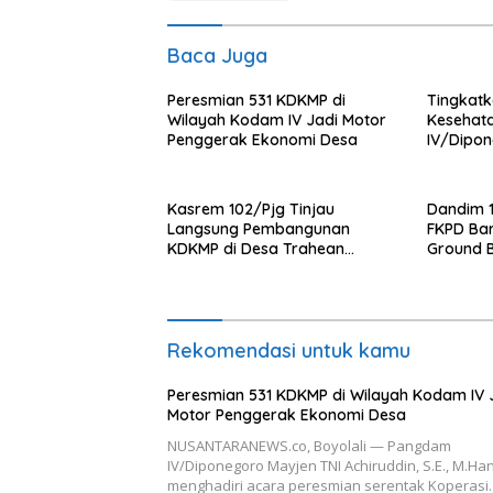
Baca Juga
Peresmian 531 KDKMP di
Tingkat
Wilayah Kodam IV Jadi Motor
Kesehat
Penggerak Ekonomi Desa
IV/Dipon
Ambulanc
Kasrem 102/Pjg Tinjau
Dandim 
Langsung Pembangunan
FKPD Bar
KDKMP di Desa Trahean
Ground 
Wilayah Kodim 1013/Mtw
Gantung 
Rekomendasi untuk kamu
Peresmian 531 KDKMP di Wilayah Kodam IV 
Motor Penggerak Ekonomi Desa
NUSANTARANEWS.co, Boyolali — Pangdam
IV/Diponegoro Mayjen TNI Achiruddin, S.E., M.Han
menghadiri acara peresmian serentak Koperas