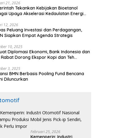
ari 21, 2026
rintah Tekankan Kebijakan Bioetanol
gai Upaya Akselerasi Kedaulatan Energi
onal
ri 12, 2026
uas Peluang Investasi dan Perdagangan,
N Siapkan Empat Agenda Strategis
ber 10, 2025
uat Diplomasi Ekonomi, Bank Indonesia dan
 Rabat Dorong Ekspor Kopi dan Teh
nesia di Maroko
ber 3, 2025
ansi BMN Berbasis Pooling Fund Bencana
i Diluncurkan
tomotif
Februari 25, 2026
Kemenperin: Industri