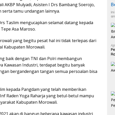
B
 AKBP Mulyadi, Asisten I Drs Bambang Soerojo,
 serta tamu undangan lainnya.
In
an
rs Taslim mengucapkan selamat datang kepada
Tepe Asa Maroso.
ali yang begitu pesat hal ini tidak terlepas dari
Ag
al Kabupaten Morowali.
Pe
Ra
ang baik dengan TNI dan Polri membangun
2
ya Kawasan Industri, terdapat begitu banyak
engan bergandengan tangan semua persoalan bisa
slim kepada Pangdam yang telah memberikan
 Inf Raden Yoga Raharja yang betul-betul mampu
syarakat Kabupaten Morowali.
21 akan di bangun beberapa kawasan industri