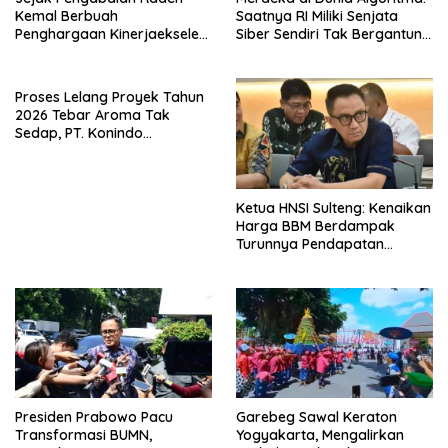
Kemal Berbuah
Saatnya RI Miliki Senjata
Penghargaan Kinerjaekselen
Siber Sendiri Tak Bergantung
Award II 2026
dengan Asing.
Proses Lelang Proyek Tahun
2026 Tebar Aroma Tak
Sedap, PT. Konindo
Panorama Surati Pokja
Flotim
Ketua HNSI Sulteng: Kenaikan
Harga BBM Berdampak
Turunnya Pendapatan
Nelayan Secara Signifikan
Presiden Prabowo Pacu
Garebeg Sawal Keraton
Transformasi BUMN,
Yogyakarta, Mengalirkan