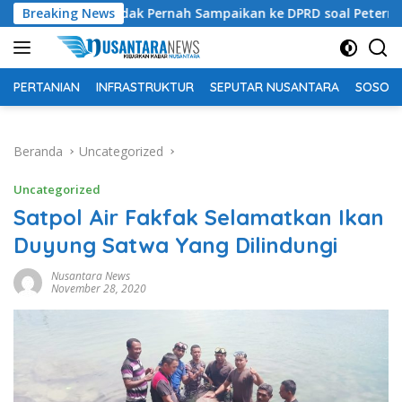
Langsung
antah Tidak Pernah Sampaikan ke DPRD soal Peternakan Sapi Un
Breaking News
ke
konten
PERTANIAN
INFRASTRUKTUR
SEPUTAR NUSANTARA
SOSOK 
Beranda
Uncategorized
Uncategorized
Satpol Air Fakfak Selamatkan Ikan
Duyung Satwa Yang Dilindungi
Nusantara News
November 28, 2020