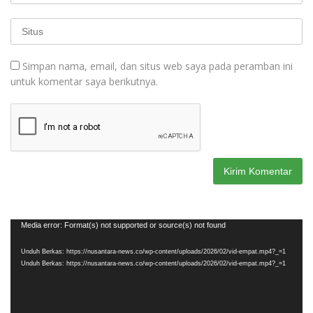
Simpan nama, email, dan situs web saya pada peramban ini
untuk komentar saya berikutnya.
Pemutar
Media error: Format(s) not supported or source(s) not found
Video
Unduh Berkas: https://nusantara-news.co/wp-content/uploads/2026/02/vid-empat.mp4?_=1
Unduh Berkas: https://nusantara-news.co/wp-content/uploads/2026/02/vid-empat.mp4?_=1