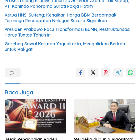
Proses Lelang Proyek Tahun 2026 Tebar Aroma Tak Sedap,
PT. Konindo Panorama Surati Pokja Flotim
Ketua HNSI Sulteng: Kenaikan Harga BBM Berdampak
Turunnya Pendapatan Nelayan Secara Signifikan
Presiden Prabowo Pacu Transformasi BUMN, Restrukturisasi
Harus Tuntas Tahun Ini
Garebeg Sawal Keraton Yogyakarta, Mengalirkan Berkah
untuk Rakyat
Baca Juga
Jejak Pengabdian Raden
Merdeka di Dunia Algoritma: