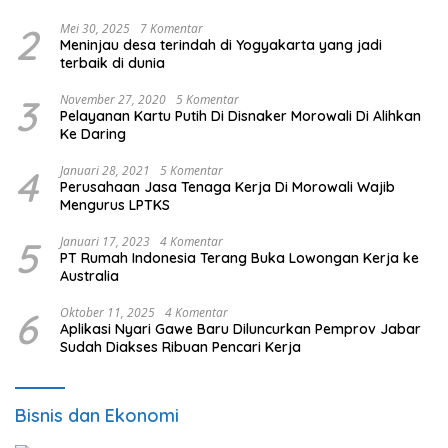
2
Mei 30, 2025
7 Komentar
Meninjau desa terindah di Yogyakarta yang jadi
terbaik di dunia
3
November 27, 2020
5 Komentar
Pelayanan Kartu Putih Di Disnaker Morowali Di Alihkan
Ke Daring
4
Januari 28, 2021
5 Komentar
Perusahaan Jasa Tenaga Kerja Di Morowali Wajib
Mengurus LPTKS
5
Januari 17, 2023
4 Komentar
PT Rumah Indonesia Terang Buka Lowongan Kerja ke
Australia
6
Oktober 11, 2025
4 Komentar
Aplikasi Nyari Gawe Baru Diluncurkan Pemprov Jabar
Sudah Diakses Ribuan Pencari Kerja
Bisnis dan Ekonomi