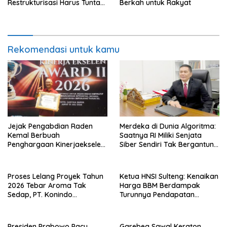
Restrukturisasi Harus Tuntas
Berkah untuk Rakyat
Tahun Ini
Rekomendasi untuk kamu
Jejak Pengabdian Raden
Merdeka di Dunia Algoritma:
Kemal Berbuah
Saatnya RI Miliki Senjata
Penghargaan Kinerjaekselen
Siber Sendiri Tak Bergantung
Award II 2026
dengan Asing.
Proses Lelang Proyek Tahun
Ketua HNSI Sulteng: Kenaikan
2026 Tebar Aroma Tak
Harga BBM Berdampak
Sedap, PT. Konindo
Turunnya Pendapatan
Panorama Surati Pokja
Nelayan Secara Signifikan
Flotim
Presiden Prabowo Pacu
Garebeg Sawal Keraton