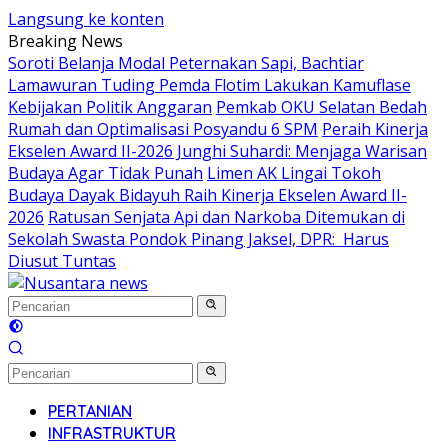
Langsung ke konten
Breaking News
Soroti Belanja Modal Peternakan Sapi, Bachtiar
Lamawuran Tuding Pemda Flotim Lakukan Kamuflase
Kebijakan Politik Anggaran
Pemkab OKU Selatan Bedah
Rumah dan Optimalisasi Posyandu 6 SPM
Peraih Kinerja
Ekselen Award II-2026 Junghi Suhardi: Menjaga Warisan
Budaya Agar Tidak Punah
Limen AK Lingai Tokoh
Budaya Dayak Bidayuh Raih Kinerja Ekselen Award II-
2026
Ratusan Senjata Api dan Narkoba Ditemukan di
Sekolah Swasta Pondok Pinang Jaksel, DPR: Harus
Diusut Tuntas
PERTANIAN
INFRASTRUKTUR