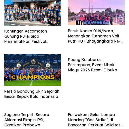
Persit Kodim 0116/Nara,
Kontingen Kecamatan
Menangkan Turnamen Voli
Gunung Purei Siap
Putri HUT Bhayangkara ke-
Memeriahkan Festival
80 Polres Nagan Raya
Budaya IMBT Tahun 2026
Ruang Kolaborasi
Perempuan, Event Mbok
Mlayu 2026 Resmi Dibuka
Persib Bandung Ukir Sejarah
Besar Sepak Bola Indonesia
Sugiono Terpilih Secara
Forwakum Gelar Lomba
Aklamasi Pimpin IPSI,
Mancing “Gas Strike” di
Gantikan Prabowo
Pancoran, Perkuat Soliditas