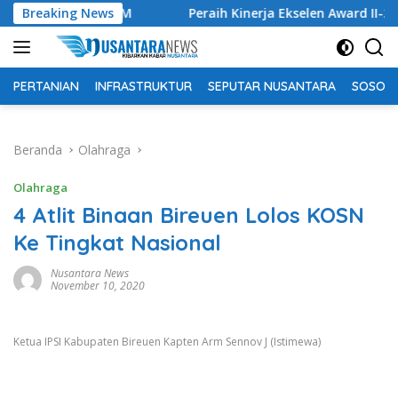
Langsung
 6 SPM
Breaking News
Peraih Kinerja Ekselen Award II-2026 Junghi Su
ke
konten
PERTANIAN
INFRASTRUKTUR
SEPUTAR NUSANTARA
SOSOK 
Beranda
Olahraga
Olahraga
4 Atlit Binaan Bireuen Lolos KOSN
Ke Tingkat Nasional
Nusantara News
November 10, 2020
Ketua IPSI Kabupaten Bireuen Kapten Arm Sennov J (Istimewa)