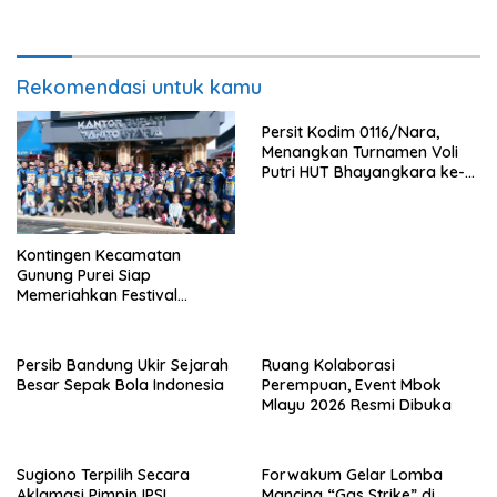
Wartawan Hukum
Rekomendasi untuk kamu
Persit Kodim 0116/Nara,
Menangkan Turnamen Voli
Putri HUT Bhayangkara ke-
80 Polres Nagan Raya
Kontingen Kecamatan
Gunung Purei Siap
Memeriahkan Festival
Budaya IMBT Tahun 2026
Persib Bandung Ukir Sejarah
Ruang Kolaborasi
Besar Sepak Bola Indonesia
Perempuan, Event Mbok
Mlayu 2026 Resmi Dibuka
Sugiono Terpilih Secara
Forwakum Gelar Lomba
Aklamasi Pimpin IPSI,
Mancing “Gas Strike” di