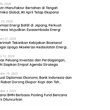
 30, 2026
stri Manufaktur Bertahan di Tengah
mika Global, IKI April Tetap Ekspansi
 22, 2026
omasi Energi Bahlil di Jepang, Perkuat
onesia Wujudkan Swasembada Energi
ari 21, 2026
rintah Tekankan Kebijakan Bioetanol
gai Upaya Akselerasi Kedaulatan Energi
onal
ri 12, 2026
uas Peluang Investasi dan Perdagangan,
N Siapkan Empat Agenda Strategis
ber 10, 2025
uat Diplomasi Ekonomi, Bank Indonesia dan
 Rabat Dorong Ekspor Kopi dan Teh
nesia di Maroko
ber 3, 2025
ansi BMN Berbasis Pooling Fund Bencana
i Diluncurkan