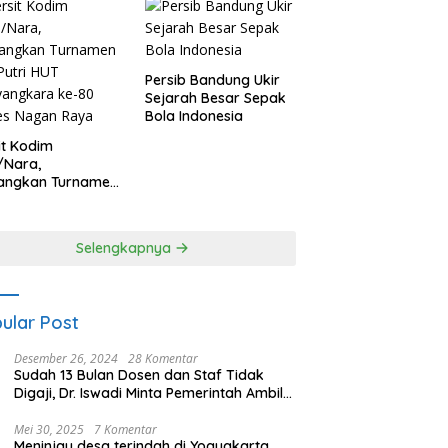
Persib Bandung Ukir
Sejarah Besar Sepak
Bola Indonesia
it Kodim
/Nara,
angkan Turnamen
 Putri HUT
yangkara ke-80
es Nagan Raya
Selengkapnya
ular Post
Desember 26, 2024
28 Komentar
Sudah 13 Bulan Dosen dan Staf Tidak
Digaji, Dr. Iswadi Minta Pemerintah Ambil
Alih UMT
Mei 30, 2025
7 Komentar
Meninjau desa terindah di Yogyakarta