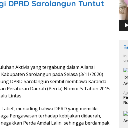
ngi DPRD Sarolangun Tuntut
B
In
an
uluhan Aktivis yang tergabung dalam Aliansi
) Kabupaten Sarolangun pada Selasa (3/11/2020)
Gedung DPRD Sarolangun sembil membawa Karanda
kan Peraturan Daerah (Perda) Nomor 5 Tahun 2015
Ag
alu Lintas
Pe
Ra
2
S Latief, menuding bahwa DPRD yang memiliki
baga Pengawasan terhadap kebijakan didaerah,
enegakkan Perda Amdal Lalin, sehingga berdampak