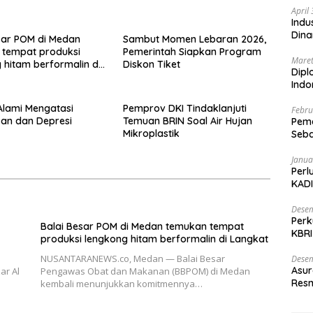
April
Indu
Dina
sar POM di Medan
Sambut Momen Lebaran 2026,
 tempat produksi
Pemerintah Siapkan Program
Maret
 hitam berformalin di
Diskon Tiket
Dipl
Ind
 Alami Mengatasi
Pemprov DKI Tindaklanjuti
Febru
an dan Depresi
Temuan BRIN Soal Air Hujan
Peme
Mikroplastik
Seba
Nasi
Janua
Perl
KADI
Desem
Perk
Balai Besar POM di Medan temukan tempat
KBRI
produksi lengkong hitam berformalin di Langkat
Indo
NUSANTARANEWS.co, Medan — Balai Besar
Desem
Asur
ar Al
Pengawas Obat dan Makanan (BBPOM) di Medan
Resm
kembali menunjukkan komitmennya…