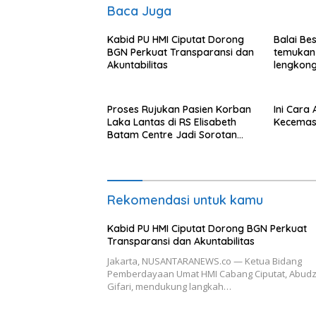
Baca Juga
Kabid PU HMI Ciputat Dorong
Balai Be
BGN Perkuat Transparansi dan
temukan
Akuntabilitas
lengkong
Langkat
Proses Rujukan Pasien Korban
Ini Cara
Laka Lantas di RS Elisabeth
Kecemas
Batam Centre Jadi Sorotan
Publik
Rekomendasi untuk kamu
Kabid PU HMI Ciputat Dorong BGN Perkuat
Transparansi dan Akuntabilitas
Jakarta, NUSANTARANEWS.co — Ketua Bidang
Pemberdayaan Umat HMI Cabang Ciputat, Abudz
Gifari, mendukung langkah…