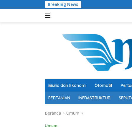
Langsung
Breaking News
Jangan Ulang
ke
konten
Bisnis dan Ekonomi
Otomotif
Perta
PERTANIAN
INFRASTRUKTUR
SEPUT
Beranda
Umum
Umum