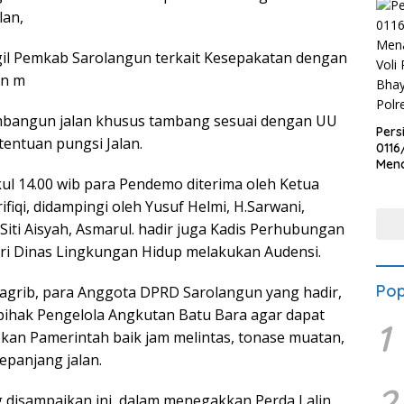
lan,
l Pemkab Sarolangun terkait Kesepakatan dengan
an m
mbangun jalan khusus tambang sesuai dengan UU
Pers
tentuan pungsi Jalan.
0116
Men
Voli
ul 14.00 wib para Pendemo diterima oleh Ketua
Bha
fiqi, didampingi oleh Yusuf Helmi, H.Sarwani,
Polr
Siti Aisyah, Asmarul. hadir juga Kadis Perhubungan
ari Dinas Lingkungan Hidup melakukan Audensi.
Pop
agrib, para Anggota DPRD Sarolangun yang hadir,
ihak Pengelola Angkutan Batu Bara agar dapat
1
kan Pamerintah baik jam melintas, tonase muatan,
epanjang jalan.
2
 disampaikan ini, dalam menegakkan Perda Lalin