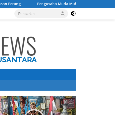
Pengusaha Muda Muhammad Riski Ibrahim Raih Pengharg
utar
o