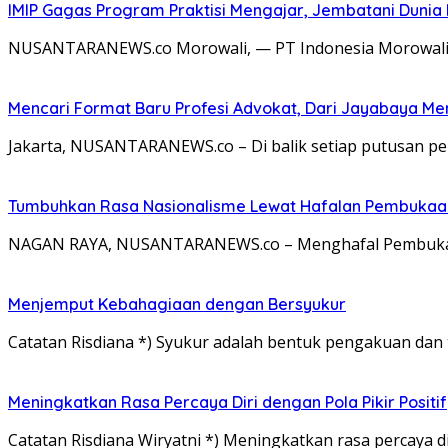
IMIP Gagas Program Praktisi Mengajar, Jembatani Dunia 
NUSANTARANEWS.co Morowali, — PT Indonesia Morowali In
Mencari Format Baru Profesi Advokat, Dari Jayabaya M
Jakarta, NUSANTARANEWS.co – Di balik setiap putusan pe
Tumbuhkan Rasa Nasionalisme Lewat Hafalan Pembukaa
NAGAN RAYA, NUSANTARANEWS.co – Menghafal Pembukaan
Menjemput Kebahagiaan dengan Bersyukur
Catatan Risdiana *) Syukur adalah bentuk pengakuan dan 
Meningkatkan Rasa Percaya Diri dengan Pola Pikir Positif
Catatan Risdiana Wiryatni *) Meningkatkan rasa percaya di