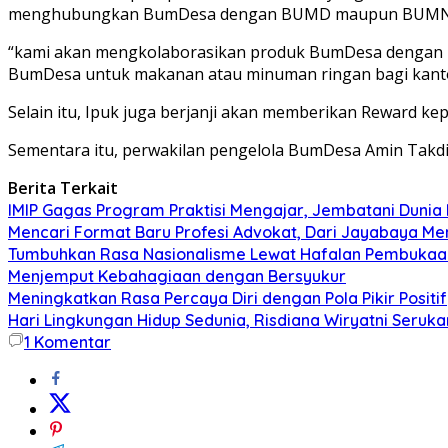
menghubungkan BumDesa dengan BUMD maupun BUMN
“kami akan mengkolaborasikan produk BumDesa dengan 
BumDesa untuk makanan atau minuman ringan bagi kantor
Selain itu, Ipuk juga berjanji akan memberikan Reward 
Sementara itu, perwakilan pengelola BumDesa Amin Takd
Berita Terkait
IMIP Gagas Program Praktisi Mengajar, Jembatani Dunia 
Mencari Format Baru Profesi Advokat, Dari Jayabaya M
Tumbuhkan Rasa Nasionalisme Lewat Hafalan Pembukaa
Menjemput Kebahagiaan dengan Bersyukur
Meningkatkan Rasa Percaya Diri dengan Pola Pikir Positif
Hari Lingkungan Hidup Sedunia, Risdiana Wiryatni Seruk
1
Komentar