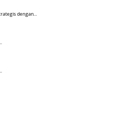
trategis dengan…
…
…