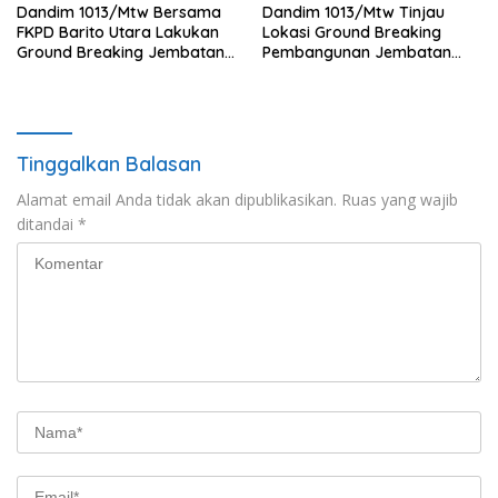
Dandim 1013/Mtw Bersama
Dandim 1013/Mtw Tinjau
FKPD Barito Utara Lakukan
Lokasi Ground Breaking
Ground Breaking Jembatan
Pembangunan Jembatan
Gantung di Desa Liang Buah
Gantung Garuda di Desa
Liang Buah
Tinggalkan Balasan
Alamat email Anda tidak akan dipublikasikan.
Ruas yang wajib
ditandai
*