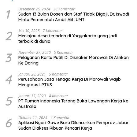
1
Desember 26, 2024
28 Komentar
Sudah 13 Bulan Dosen dan Staf Tidak Digaji, Dr. Iswadi
Minta Pemerintah Ambil Alih UMT
2
Mei 30, 2025
7 Komentar
Meninjau desa terindah di Yogyakarta yang jadi
terbaik di dunia
3
November 27, 2020
5 Komentar
Pelayanan Kartu Putih Di Disnaker Morowali Di Alihkan
Ke Daring
4
Januari 28, 2021
5 Komentar
Perusahaan Jasa Tenaga Kerja Di Morowali Wajib
Mengurus LPTKS
5
Januari 17, 2023
4 Komentar
PT Rumah Indonesia Terang Buka Lowongan Kerja ke
Australia
6
Oktober 11, 2025
4 Komentar
Aplikasi Nyari Gawe Baru Diluncurkan Pemprov Jabar
Sudah Diakses Ribuan Pencari Kerja