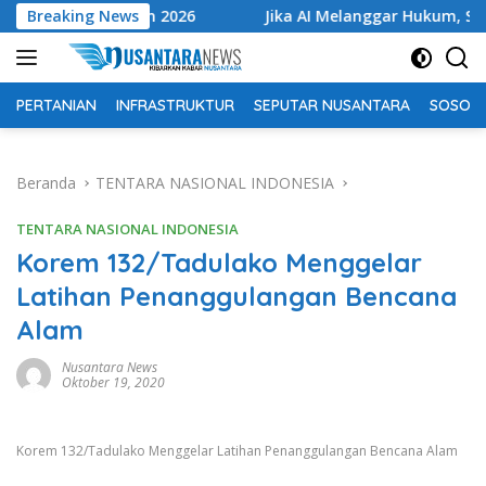
Langsung
ra Tahun 2026
Breaking News
Jika AI Melanggar Hukum, Siapa yang Di
ke
konten
PERTANIAN
INFRASTRUKTUR
SEPUTAR NUSANTARA
SOSOK 
Beranda
TENTARA NASIONAL INDONESIA
TENTARA NASIONAL INDONESIA
Korem 132/Tadulako Menggelar
Latihan Penanggulangan Bencana
Alam
Nusantara News
Oktober 19, 2020
Korem 132/Tadulako Menggelar Latihan Penanggulangan Bencana Alam