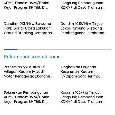
KDMP, Dandim 1624/Flotim
Langsung Pembangunan
Kejar Progres 89 Titik Di
KDKMP di Desa Trahean
Flotim dan Lembata Siap Di
Wilayah Kodim 1013/Mtw
Tahun 2026.
Dandim 1013/Mtw Bersama
Dandim 1013/Mtw Tinjau
FKPD Barito Utara Lakukan
Lokasi Ground Breaking
Ground Breaking Jembatan
Pembangunan Jembatan
Gantung di Desa Liang Buah
Gantung Garuda di Desa
Liang Buah
Rekomendasi untuk kamu
Peresmian 531 KDKMP di
Tingkatkan Layanan
Wilayah Kodam IV Jadi
Kesehatan, Kodam
Motor Penggerak Ekonomi
IV/Diponegoro Terima
Desa
Bantuan Ambulance VIP dari
BRI Peduli
Sukseskan Pembangunan
Kasrem 102/Pjg Tinjau
KDMP, Dandim 1624/Flotim
Langsung Pembangunan
Kejar Progres 89 Titik Di
KDKMP di Desa Trahean
Flotim dan Lembata Siap Di
Wilayah Kodim 1013/Mtw
Tahun 2026.