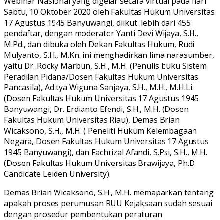
Webinar Nasional yang digelar secara virtual pada hari
Sabtu, 10 Oktober 2020 oleh Fakultas Hukum Universitas
17 Agustus 1945 Banyuwangi, diikuti lebih dari 455
pendaftar, dengan moderator Yanti Devi Wijaya, S.H.,
M.Pd., dan dibuka oleh Dekan Fakultas Hukum, Rudi
Mulyanto, S.H., M.Kn. ini menghadirkan lima narasumber,
yaitu Dr. Rocky Marbun, S.H., M.H. (Penulis buku Sistem
Peradilan Pidana/Dosen Fakultas Hukum Universitas
Pancasila), Aditya Wiguna Sanjaya, S.H., M.H., M.H.Li.
(Dosen Fakultas Hukum Universitas 17 Agustus 1945
Banyuwangi, Dr. Erdianto Efendi, S.H., M.H. (Dosen
Fakultas Hukum Universitas Riau), Demas Brian
Wicaksono, S.H., M.H. ( Peneliti Hukum Kelembagaan
Negara, Dosen Fakultas Hukum Universitas 17 Agustus
1945 Banyuwangi), dan Fachrizal Afandi, S.Psi, S.H., M.H.
(Dosen Fakultas Hukum Universitas Brawijaya, Ph.D
Candidate Leiden University).
Demas Brian Wicaksono, S.H., M.H. memaparkan tentang
apakah proses perumusan RUU Kejaksaan sudah sesuai
dengan prosedur pembentukan peraturan