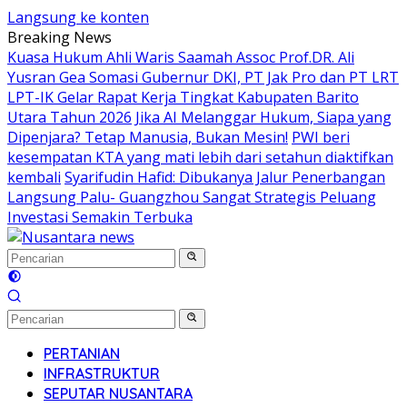
Langsung ke konten
Breaking News
Kuasa Hukum Ahli Waris Saamah Assoc Prof.DR. Ali
Yusran Gea Somasi Gubernur DKI, PT Jak Pro dan PT LRT
LPT-IK Gelar Rapat Kerja Tingkat Kabupaten Barito
Utara Tahun 2026
Jika AI Melanggar Hukum, Siapa yang
Dipenjara? Tetap Manusia, Bukan Mesin!
PWI beri
kesempatan KTA yang mati lebih dari setahun diaktifkan
kembali
Syarifudin Hafid: Dibukanya Jalur Penerbangan
Langsung Palu- Guangzhou Sangat Strategis Peluang
Investasi Semakin Terbuka
PERTANIAN
INFRASTRUKTUR
SEPUTAR NUSANTARA