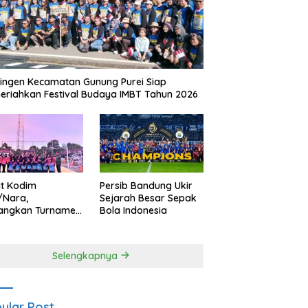
ingen Kecamatan Gunung Purei Siap
riahkan Festival Budaya IMBT Tahun 2026
it Kodim
Persib Bandung Ukir
/Nara,
Sejarah Besar Sepak
angkan Turnamen
Bola Indonesia
 Putri HUT
yangkara ke-80
es Nagan Raya
Selengkapnya
ular Post