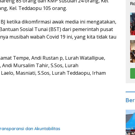
pareng 85 orang dan KMP susulan 24 orang, Kel.
Ra
ng, Kel. Teddaopu 105 orang.
2
 BJ ketika dikomfirmasi awak media ini mengatakan,
Bantuan Sosial Tunai (BST) dari pemerintah pusat
nya musibah wabah Covid 19 ini, yang kita tidak tau
Camat Tempe, Andi Rustan p, Lurah Watallipue,
 Andi Mursalim Tahir, S.Sos, Lurah
 Laelo, Masniati, S.Sos, Lurah Teddaopu, Irham
Ber
ransparansi dan Akuntabilitas