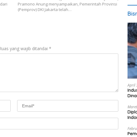
dari
Pramono Anung menyampaikan, Pemerintah Provinsi
(Pemprov) DKI Jakarta telah…
Bis
Ruas yang wajib ditandai
*
April
Indu
Dina
Maret
Dipl
Ind
Febru
Peme