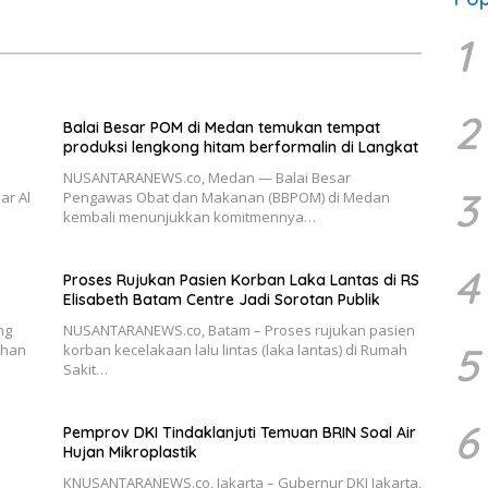
1
2
Balai Besar POM di Medan temukan tempat
produksi lengkong hitam berformalin di Langkat
NUSANTARANEWS.co, Medan — Balai Besar
3
ar Al
Pengawas Obat dan Makanan (BBPOM) di Medan
kembali menunjukkan komitmennya…
4
Proses Rujukan Pasien Korban Laka Lantas di RS
Elisabeth Batam Centre Jadi Sorotan Publik
ng
NUSANTARANEWS.co, Batam – Proses rujukan pasien
5
dhan
korban kecelakaan lalu lintas (laka lantas) di Rumah
Sakit…
6
Pemprov DKI Tindaklanjuti Temuan BRIN Soal Air
Hujan Mikroplastik
KNUSANTARANEWS.co, Jakarta – Gubernur DKI Jakarta,