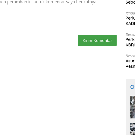
ada peramban ini untuk komentar saya berikutnya.
Seba
Nasi
Janua
Perl
KADI
Desem
Perk
KBRI
Indo
Desem
Asur
Resm
O