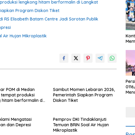
produksi lengkong hitam berformalin di Langkat
iapkan Program Diskon Tiket
i RS Elisabeth Batam Centre Jadi Sorotan Publik
presi
Kont
 Air Hujan Mikroplastik
Meme
Pers
0116
sar POM di Medan
Sambut Momen Lebaran 2026,
Men
 tempat produksi
Pemerintah Siapkan Program
Voli
 hitam berformalin di
Diskon Tiket
Bha
Polr
 Alami Mengatasi
Pemprov DKI Tindaklanjuti
an dan Depresi
Temuan BRIN Soal Air Hujan
Mikroplastik
Pop