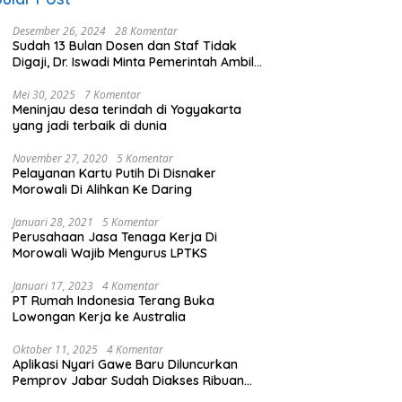
Desember 26, 2024
28 Komentar
Sudah 13 Bulan Dosen dan Staf Tidak
Digaji, Dr. Iswadi Minta Pemerintah Ambil
Alih UMT
Mei 30, 2025
7 Komentar
Meninjau desa terindah di Yogyakarta
yang jadi terbaik di dunia
November 27, 2020
5 Komentar
Pelayanan Kartu Putih Di Disnaker
Morowali Di Alihkan Ke Daring
Januari 28, 2021
5 Komentar
Perusahaan Jasa Tenaga Kerja Di
Morowali Wajib Mengurus LPTKS
Januari 17, 2023
4 Komentar
PT Rumah Indonesia Terang Buka
Lowongan Kerja ke Australia
Oktober 11, 2025
4 Komentar
Aplikasi Nyari Gawe Baru Diluncurkan
Pemprov Jabar Sudah Diakses Ribuan
Pencari Kerja