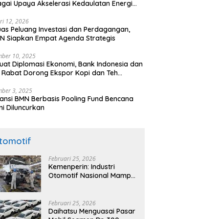
gai Upaya Akselerasi Kedaulatan Energi
onal
ri 12, 2026
uas Peluang Investasi dan Perdagangan,
N Siapkan Empat Agenda Strategis
ber 10, 2025
uat Diplomasi Ekonomi, Bank Indonesia dan
 Rabat Dorong Ekspor Kopi dan Teh
nesia di Maroko
ber 3, 2025
ansi BMN Berbasis Pooling Fund Bencana
i Diluncurkan
tomotif
Februari 25, 2026
Kemenperin: Industri
Otomotif Nasional Mampu
Produksi Mobil Jenis Pick-
ip Sendiri, Tak Perlu Impor
Februari 25, 2026
Daihatsu Menguasai Pasar