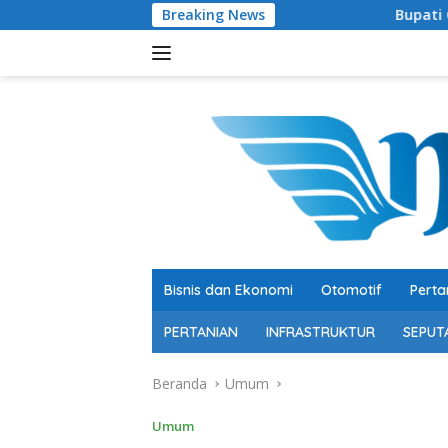
Langsung
Breaking News
Bupati OKU Selatan Resmi B
ke
konten
Bisnis dan Ekonomi
Otomotif
Perta
PERTANIAN
INFRASTRUKTUR
SEPUT
Beranda
Umum
Umum