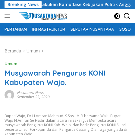
Langsung
lotim Lakukan Kamuflase Kebijakan Politik Anggaran
Breaking News
P
ke
konten
PERTANIAN
INFRASTRUKTUR
SEPUTAR NUSANTARA
SOSOK 
Beranda
Umum
Umum
Musyawarah Pengurus KONI
Kabupaten Wajo.
Nusantara News
September 23, 2020
Bupati Wajo, Dr.H.Amran Mahmud. S.Sos., M.Si bersama Wakil Bupati
Wajo H.Amran Se Hadir dalam acara ini sekaligus Membuka acara
musyawarah Pengurus KONI Kab. Wajo. dan hadir Pengurus KONI Sulsel
beserta Unsur Forkopimda dan Pengurus Cabang Olahraga yang ada di
kabupaten Wajo.