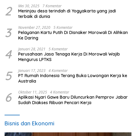
2
Mei 30, 2025
7 Komentar
Meninjau desa terindah di Yogyakarta yang jadi
terbaik di dunia
3
November 27, 2020
5 Komentar
Pelayanan Kartu Putih Di Disnaker Morowali Di Alihkan
Ke Daring
4
Januari 28, 2021
5 Komentar
Perusahaan Jasa Tenaga Kerja Di Morowali Wajib
Mengurus LPTKS
5
Januari 17, 2023
4 Komentar
PT Rumah Indonesia Terang Buka Lowongan Kerja ke
Australia
6
Oktober 11, 2025
4 Komentar
Aplikasi Nyari Gawe Baru Diluncurkan Pemprov Jabar
Sudah Diakses Ribuan Pencari Kerja
Bisnis dan Ekonomi