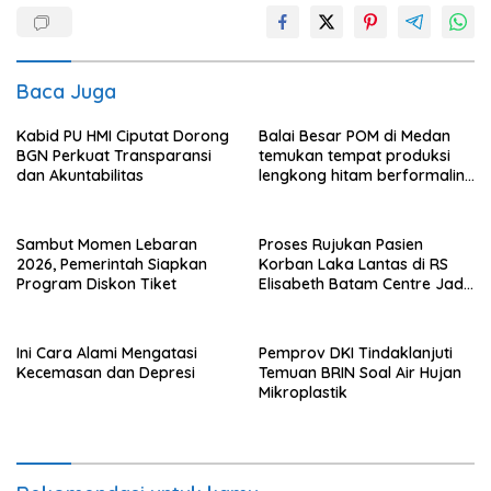
Baca Juga
Kabid PU HMI Ciputat Dorong
Balai Besar POM di Medan
BGN Perkuat Transparansi
temukan tempat produksi
dan Akuntabilitas
lengkong hitam berformalin
di Langkat
Sambut Momen Lebaran
Proses Rujukan Pasien
2026, Pemerintah Siapkan
Korban Laka Lantas di RS
Program Diskon Tiket
Elisabeth Batam Centre Jadi
Sorotan Publik
Ini Cara Alami Mengatasi
Pemprov DKI Tindaklanjuti
Kecemasan dan Depresi
Temuan BRIN Soal Air Hujan
Mikroplastik