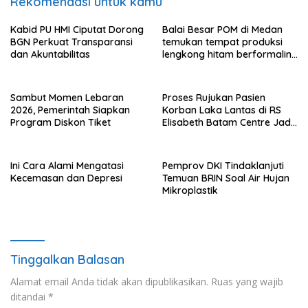
Rekomendasi untuk kamu
Kabid PU HMI Ciputat Dorong
Balai Besar POM di Medan
BGN Perkuat Transparansi
temukan tempat produksi
dan Akuntabilitas
lengkong hitam berformalin
di Langkat
Sambut Momen Lebaran
Proses Rujukan Pasien
2026, Pemerintah Siapkan
Korban Laka Lantas di RS
Program Diskon Tiket
Elisabeth Batam Centre Jadi
Sorotan Publik
Ini Cara Alami Mengatasi
Pemprov DKI Tindaklanjuti
Kecemasan dan Depresi
Temuan BRIN Soal Air Hujan
Mikroplastik
Tinggalkan Balasan
Alamat email Anda tidak akan dipublikasikan.
Ruas yang wajib
ditandai
*