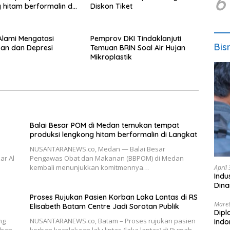
6
 hitam berformalin di
Diskon Tiket
 Alami Mengatasi
Pemprov DKI Tindaklanjuti
Bis
an dan Depresi
Temuan BRIN Soal Air Hujan
Mikroplastik
Balai Besar POM di Medan temukan tempat
produksi lengkong hitam berformalin di Langkat
NUSANTARANEWS.co, Medan — Balai Besar
ar Al
Pengawas Obat dan Makanan (BBPOM) di Medan
kembali menunjukkan komitmennya…
April
Indu
Dina
Proses Rujukan Pasien Korban Laka Lantas di RS
Maret
Elisabeth Batam Centre Jadi Sorotan Publik
Dipl
ng
NUSANTARANEWS.co, Batam – Proses rujukan pasien
Ind
dhan
korban kecelakaan lalu lintas (laka lantas) di Rumah