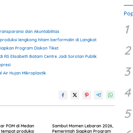
Pop
1
ransparansi dan Akuntabilitas
produksi lengkong hitam berformalin di Langkat
2
iapkan Program Diskon Tiket
i RS Elisabeth Batam Centre Jadi Sorotan Publik
presi
3
 Air Hujan Mikroplastik
4
5
sar POM di Medan
Sambut Momen Lebaran 2026,
 tempat produksi
Pemerintah Siapkan Program