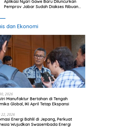
Aplikasi Nyari Gawe Baru Diluncurkan
Pemprov Jabar Sudah Diakses Ribuan
Pencari Kerja
nis dan Ekonomi
 30, 2026
stri Manufaktur Bertahan di Tengah
mika Global, IKI April Tetap Ekspansi
 22, 2026
omasi Energi Bahlil di Jepang, Perkuat
onesia Wujudkan Swasembada Energi