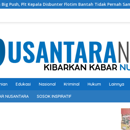
la Disbunter Flotim Bantah Tidak Pernah Sampaikan ke DPRD so
nian
Edukasi
Nasional
Kriminal
Hukum
Lainnya
AR NUSANTARA
SOSOK INSPIRATIF
Pem
Vide