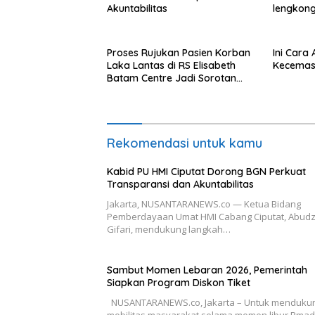
Akuntabilitas
lengkong
Langkat
Proses Rujukan Pasien Korban
Ini Cara
Laka Lantas di RS Elisabeth
Kecemas
Batam Centre Jadi Sorotan
Publik
Rekomendasi untuk kamu
Kabid PU HMI Ciputat Dorong BGN Perkuat
Transparansi dan Akuntabilitas
Jakarta, NUSANTARANEWS.co — Ketua Bidang
Pemberdayaan Umat HMI Cabang Ciputat, Abudz
Gifari, mendukung langkah…
Sambut Momen Lebaran 2026, Pemerintah
Siapkan Program Diskon Tiket
NUSANTARANEWS.co, Jakarta – Untuk menduku
mobilitas masyarakat selama momen libur Rma