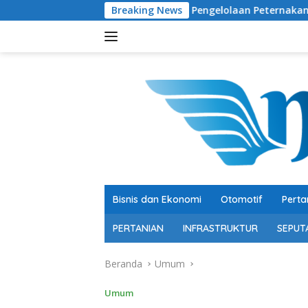
Langsung
Polemik Pengelolaan Peternakan Big Push, Plt Kepa
Breaking News
ke
konten
Bisnis dan Ekonomi
Otomotif
Perta
PERTANIAN
INFRASTRUKTUR
SEPUT
Beranda
Umum
Umum