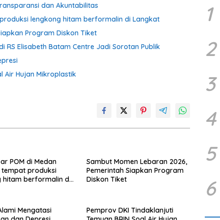
ransparansi dan Akuntabilitas
1
produksi lengkong hitam berformalin di Langkat
iapkan Program Diskon Tiket
2
i RS Elisabeth Batam Centre Jadi Sorotan Publik
presi
 Air Hujan Mikroplastik
3
4
5
sar POM di Medan
Sambut Momen Lebaran 2026,
 tempat produksi
Pemerintah Siapkan Program
 hitam berformalin di
Diskon Tiket
6
 Alami Mengatasi
Pemprov DKI Tindaklanjuti
an dan Depresi
Temuan BRIN Soal Air Hujan