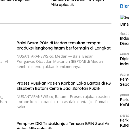
Mikroplastik
Bis
April
Indu
Balai Besar POM di Medan temukan tempat
Dina
produksi lengkong hitam berformalin di Langkat
Maret
NUSANTARANEWS.co, Medan — Balai Besar
Dipl
ar Al
Pengawas Obat dan Makanan (BBPOM) di Medan
Ind
kembali menunjukkan komitmennya…
Febru
Peme
Proses Rujukan Pasien Korban Laka Lantas di RS
Seba
Elisabeth Batam Centre Jadi Sorotan Publik
Nasi
Janua
ng
NUSANTARANEWS.co, Batam – Proses rujukan pasien
Perl
dhan
korban kecelakaan lalu lintas (laka lantas) di Rumah
KADI
Sakit…
Desem
Perk
Pemprov DKI Tindaklanjuti Temuan BRIN Soal Air
KBRI
Hujan Mikroplastik