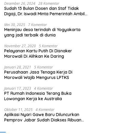
Desember 26, 2024
28 Komentar
Sudah 13 Bulan Dosen dan Staf Tidak
Digaji, Dr. Iswadi Minta Pemerintah Ambil
Alih UMT
Mei 30, 2025
7 Komentar
Meninjau desa terindah di Yogyakarta
yang jadi terbaik di dunia
November 27, 2020
5 Komentar
Pelayanan Kartu Putih Di Disnaker
Morowali Di Alihkan Ke Daring
Januari 28, 2021
5 Komentar
Perusahaan Jasa Tenaga Kerja Di
Morowali Wajib Mengurus LPTKS
Januari 17, 2023
4 Komentar
PT Rumah Indonesia Terang Buka
Lowongan Kerja ke Australia
Oktober 11, 2025
4 Komentar
Aplikasi Nyari Gawe Baru Diluncurkan
Pemprov Jabar Sudah Diakses Ribuan
Pencari Kerja