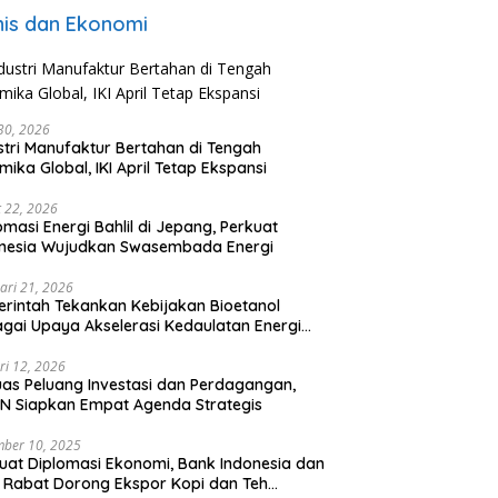
nis dan Ekonomi
 30, 2026
stri Manufaktur Bertahan di Tengah
mika Global, IKI April Tetap Ekspansi
 22, 2026
omasi Energi Bahlil di Jepang, Perkuat
onesia Wujudkan Swasembada Energi
ari 21, 2026
rintah Tekankan Kebijakan Bioetanol
gai Upaya Akselerasi Kedaulatan Energi
onal
ri 12, 2026
uas Peluang Investasi dan Perdagangan,
N Siapkan Empat Agenda Strategis
ber 10, 2025
uat Diplomasi Ekonomi, Bank Indonesia dan
 Rabat Dorong Ekspor Kopi dan Teh