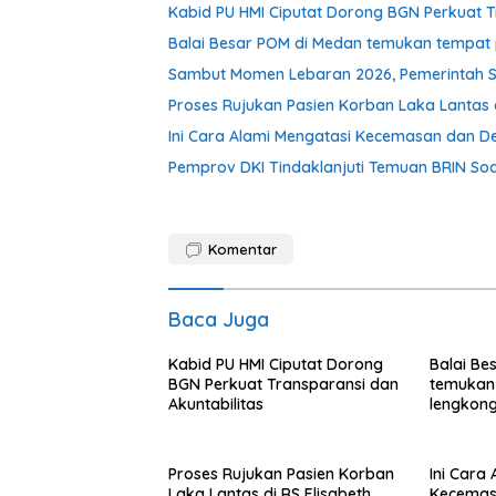
Kabid PU HMI Ciputat Dorong BGN Perkuat T
Balai Besar POM di Medan temukan tempat 
Sambut Momen Lebaran 2026, Pemerintah S
Proses Rujukan Pasien Korban Laka Lantas d
Ini Cara Alami Mengatasi Kecemasan dan De
Pemprov DKI Tindaklanjuti Temuan BRIN Soal
Komentar
Baca Juga
Kabid PU HMI Ciputat Dorong
Balai Be
BGN Perkuat Transparansi dan
temukan
Akuntabilitas
lengkong
Langkat
Proses Rujukan Pasien Korban
Ini Cara
Laka Lantas di RS Elisabeth
Kecemas