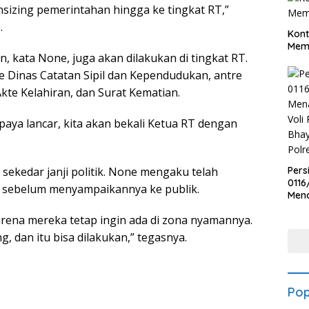
izing pemerintahan hingga ke tingkat RT,”
.
Kont
Meme
 kata None, juga akan dilakukan di tingkat RT.
e Dinas Catatan Sipil dan Kependudukan, antre
te Kelahiran, dan Surat Kematian.
paya lancar, kita akan bekali Ketua RT dengan
Pers
ekedar janji politik. None mengaku telah
0116
, sebelum menyampaikannya ke publik.
Men
Voli
 karena mereka tetap ingin ada di zona nyamannya.
Bha
Polr
 dan itu bisa dilakukan,” tegasnya.
Pop