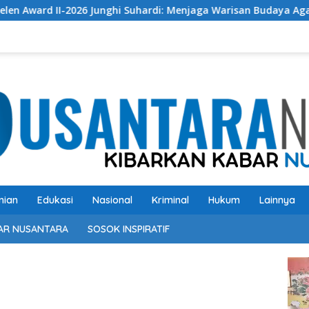
unghi Suhardi: Menjaga Warisan Budaya Agar Tidak Punah
nian
Edukasi
Nasional
Kriminal
Hukum
Lainnya
AR NUSANTARA
SOSOK INSPIRATIF
Pem
Vide