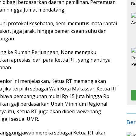
n dibagi berdasarkan daerah pemilihan. Pertemuan
Ra
2
kan hingga Jumat mendatang.
uhi protokol kesehatan, demi memutus mata rantai
ker, jaga jarak, hingga pemeriksaan suhu dan
uangan.
tang ke Rumah Perjuangan, None mengaku
an apresiasi dari para Ketua RT, yang nantinya
ahan.
senior ini menjelaskan, Ketua RT memang akan
ika terpilih sebagai Wali Kota Makassar. Ketua RT
 biaya pembangunan mulai Rp 15 juta hingga Rp
erikan gaji berdasarkan Upah Minimum Regional
nya itu, Ketua RT juga akan diberi wewenang
igaji sesuai UMR.
Ber
n tanggungjawab mereka sebagai Ketua RT akan