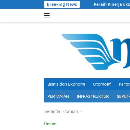
Langsung
Breaking News
Peraih Kinerja Ekselen Award II-2026 J
ke
konten
Bisnis dan Ekonomi
Otomotif
Perta
PERTANIAN
INFRASTRUKTUR
SEPUT
Beranda
Umum
Umum