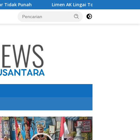
Limen AK Lingai Tokoh Budaya Dayak Bidayuh Raih Kinerja Ekse
utar
o