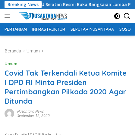
Langsung
pati OKU Selatan Resmi Buka Rangkaian Lomba Peringatan HUT
Breaking News
ke
konten
PERTANIAN
INFRASTRUKTUR
SEPUTAR NUSANTARA
SOSOK 
Beranda
Umum
Umum
Covid Tak Terkendali Ketua Komite
I DPD RI Minta Presiden
Pertimbangkan Pilkada 2020 Agar
Ditunda
Nusantara News
September 12, 2020
Ketua Komite I DPD RI Fachrul Razi