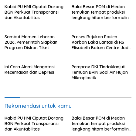
Kabid PU HMI Ciputat Dorong
Balai Besar POM di Medan
BGN Perkuat Transparansi
temukan tempat produksi
dan Akuntabilitas
lengkong hitam berformalin
di Langkat
Sambut Momen Lebaran
Proses Rujukan Pasien
2026, Pemerintah Siapkan
Korban Laka Lantas di RS
Program Diskon Tiket
Elisabeth Batam Centre Jadi
Sorotan Publik
Ini Cara Alami Mengatasi
Pemprov DKI Tindaklanjuti
Kecemasan dan Depresi
Temuan BRIN Soal Air Hujan
Mikroplastik
Rekomendasi untuk kamu
Kabid PU HMI Ciputat Dorong
Balai Besar POM di Medan
BGN Perkuat Transparansi
temukan tempat produksi
dan Akuntabilitas
lengkong hitam berformalin
di Langkat