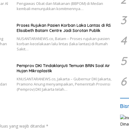
ar Al
Pengawas Obat dan Makanan (BBPOM) di Medan
kembali menunjukkan komitmennya…
3
Proses Rujukan Pasien Korban Laka Lantas di RS
Elisabeth Batam Centre Jadi Sorotan Publik
4
ng
NUSANTARANEWS.co, Batam – Proses rujukan pasien
dhan
korban kecelakaan lalu lintas (laka lantas) di Rumah
Sakit…
5
Pemprov DKI Tindaklanjuti Temuan BRIN Soal Air
Hujan Mikroplastik
6
KNUSANTARANEWS.co, Jakarta – Gubernur DKI Jakarta,
dari
Pramono Anung menyampaikan, Pemerintah Provinsi
(Pemprov) DKI Jakarta telah…
Bis
Ruas yang wajib ditandai
*