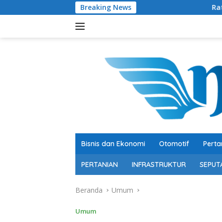
Langsung
Breaking News
Ratusan Senjata Api 
ke
konten
Bisnis dan Ekonomi
Otomotif
Perta
PERTANIAN
INFRASTRUKTUR
SEPUT
Beranda
Umum
Umum