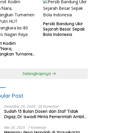
Persib Bandung Ukir
Sejarah Besar Sepak
Bola Indonesia
it Kodim
/Nara,
angkan Turnamen
 Putri HUT
yangkara ke-80
es Nagan Raya
Selengkapnya
ular Post
Desember 26, 2024
28 Komentar
Sudah 13 Bulan Dosen dan Staf Tidak
Digaji, Dr. Iswadi Minta Pemerintah Ambil
Alih UMT
Mei 30, 2025
7 Komentar
Meninjau desa terindah di Yogyakarta