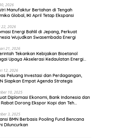
 30, 2026
stri Manufaktur Bertahan di Tengah
mika Global, IKI April Tetap Ekspansi
 22, 2026
omasi Energi Bahlil di Jepang, Perkuat
onesia Wujudkan Swasembada Energi
ari 21, 2026
rintah Tekankan Kebijakan Bioetanol
gai Upaya Akselerasi Kedaulatan Energi
onal
ri 12, 2026
uas Peluang Investasi dan Perdagangan,
N Siapkan Empat Agenda Strategis
ber 10, 2025
uat Diplomasi Ekonomi, Bank Indonesia dan
 Rabat Dorong Ekspor Kopi dan Teh
nesia di Maroko
ber 3, 2025
ansi BMN Berbasis Pooling Fund Bencana
i Diluncurkan