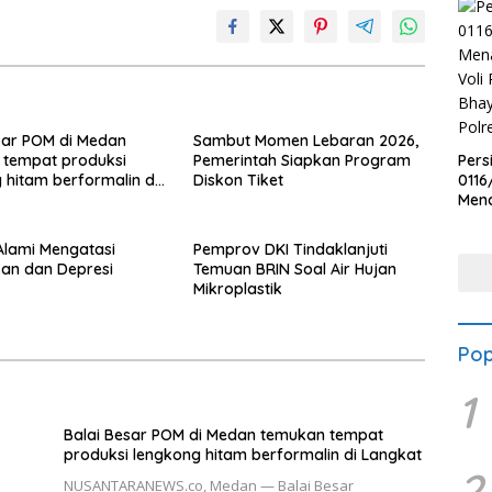
sar POM di Medan
Sambut Momen Lebaran 2026,
 tempat produksi
Pemerintah Siapkan Program
Pers
 hitam berformalin di
Diskon Tiket
0116
Men
Voli
Bha
 Alami Mengatasi
Pemprov DKI Tindaklanjuti
Polr
an dan Depresi
Temuan BRIN Soal Air Hujan
Mikroplastik
Pop
1
Balai Besar POM di Medan temukan tempat
produksi lengkong hitam berformalin di Langkat
2
NUSANTARANEWS.co, Medan — Balai Besar