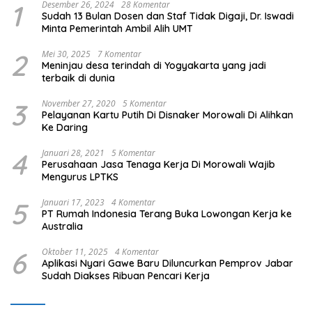
1
Desember 26, 2024
28 Komentar
Sudah 13 Bulan Dosen dan Staf Tidak Digaji, Dr. Iswadi
Minta Pemerintah Ambil Alih UMT
2
Mei 30, 2025
7 Komentar
Meninjau desa terindah di Yogyakarta yang jadi
terbaik di dunia
3
November 27, 2020
5 Komentar
Pelayanan Kartu Putih Di Disnaker Morowali Di Alihkan
Ke Daring
4
Januari 28, 2021
5 Komentar
Perusahaan Jasa Tenaga Kerja Di Morowali Wajib
Mengurus LPTKS
5
Januari 17, 2023
4 Komentar
PT Rumah Indonesia Terang Buka Lowongan Kerja ke
Australia
6
Oktober 11, 2025
4 Komentar
Aplikasi Nyari Gawe Baru Diluncurkan Pemprov Jabar
Sudah Diakses Ribuan Pencari Kerja