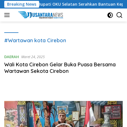
Langsung
uh?
Breaking News
Bupati OKU Selatan Serahkan Bantuan Kepada Kor
ke
konten
#Wartawan kota Cirebon
DAERAH
Maret 24, 2025
Wali Kota Cirebon Gelar Buka Puasa Bersama
Wartawan Sekota Cirebon
Pemutar
Video