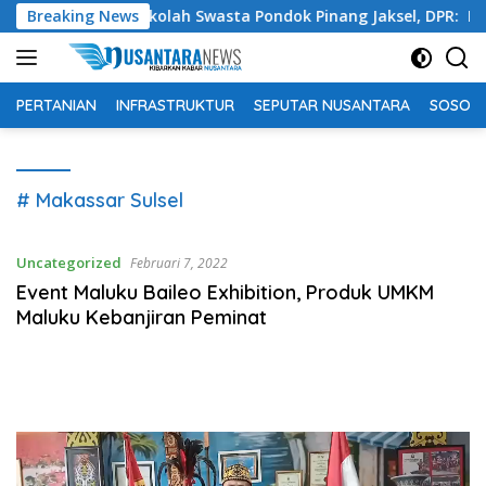
Langsung
itemukan di Sekolah Swasta Pondok Pinang Jaksel, DPR: Harus
Breaking News
ke
konten
PERTANIAN
INFRASTRUKTUR
SEPUTAR NUSANTARA
SOSOK 
# Makassar Sulsel
Uncategorized
Februari 7, 2022
Event Maluku Baileo Exhibition, Produk UMKM
Maluku Kebanjiran Peminat
Pemutar
Video