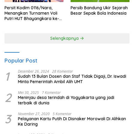
Persit Kodim 0116/Nara,
Persib Bandung Ukir Sejarah
Menangkan Turnamen Voli
Besar Sepak Bola Indonesia
Putri HUT Bhayangkara ke-
80 Polres Nagan Raya
Selengkapnya
Popular Post
1
Desember 26, 2024
28 Komentar
Sudah 13 Bulan Dosen dan Staf Tidak Digaji, Dr. Iswadi
Minta Pemerintah Ambil Alih UMT
2
Mei 30, 2025
7 Komentar
Meninjau desa terindah di Yogyakarta yang jadi
terbaik di dunia
3
November 27, 2020
5 Komentar
Pelayanan Kartu Putih Di Disnaker Morowali Di Alihkan
Ke Daring