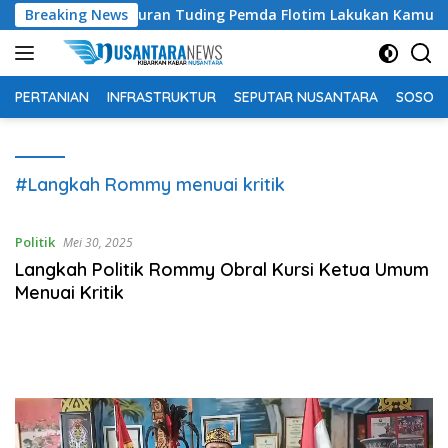
Langsung
achtiar Lamawuran Tuding Pemda Flotim Lakukan Kamuflase Keb
Breaking News
ke
konten
PERTANIAN
INFRASTRUKTUR
SEPUTAR NUSANTARA
SOSOK 
#Langkah Rommy menuai kritik
Politik
Mei 30, 2025
Langkah Politik Rommy Obral Kursi Ketua Umum
Menuai Kritik
Pemutar
Video