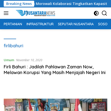
Langsung
as Pendidikan Morowali Kolaborasi Tingkatkan Kapasitas 61 Kep
Breaking News
ke
konten
PERTANIAN
INFRASTRUKTUR
SEPUTAR NUSANTARA
SOSOK 
firlibahuri
Umum
November 10, 2020
Firli Bahuri : Jadilah Pahlawan Zaman Now,
Melawan Korupsi Yang Masih Menjajah Negeri Ini
Pemutar
Video