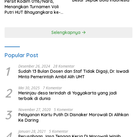
Persit Kodim 0116/Nara,
Menangkan Turnamen Voli
Putri HUT Bhayangkara ke-
80 Polres Nagan Raya
Selengkapnya
Popular Post
1
Desember 26, 2024
28 Komentar
Sudah 13 Bulan Dosen dan Staf Tidak Digaji, Dr. Iswadi
Minta Pemerintah Ambil Alih UMT
2
Mei 30, 2025
7 Komentar
Meninjau desa terindah di Yogyakarta yang jadi
terbaik di dunia
3
November 27, 2020
5 Komentar
Pelayanan Kartu Putih Di Disnaker Morowali Di Alihkan
Ke Daring
4
Januari 28, 2021
5 Komentar
Perusahaan Jasa Tenaga Kerja Di Morowali Wajib