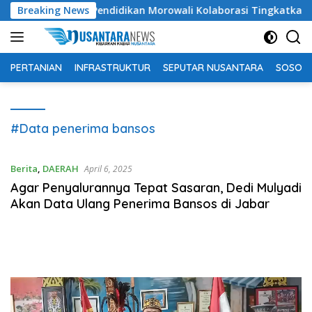
Langsung
IP dan Dinas Pendidikan Morowali Kolaborasi Tingkatkan Kapasi
Breaking News
ke
konten
PERTANIAN
INFRASTRUKTUR
SEPUTAR NUSANTARA
SOSOK 
#Data penerima bansos
Berita
,
DAERAH
April 6, 2025
Agar Penyalurannya Tepat Sasaran, Dedi Mulyadi
Akan Data Ulang Penerima Bansos di Jabar
Pemutar
Video