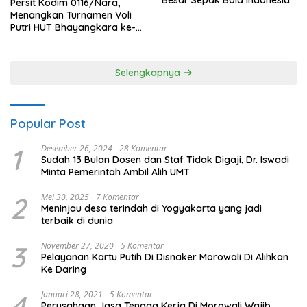
Persit Kodim 0116/Nara,
Menangkan Turnamen Voli
Putri HUT Bhayangkara ke-
80 Polres Nagan Raya
Selengkapnya
Popular Post
1
Desember 26, 2024
28 Komentar
Sudah 13 Bulan Dosen dan Staf Tidak Digaji, Dr. Iswadi
Minta Pemerintah Ambil Alih UMT
2
Mei 30, 2025
7 Komentar
Meninjau desa terindah di Yogyakarta yang jadi
terbaik di dunia
3
November 27, 2020
5 Komentar
Pelayanan Kartu Putih Di Disnaker Morowali Di Alihkan
Ke Daring
4
Januari 28, 2021
5 Komentar
Perusahaan Jasa Tenaga Kerja Di Morowali Wajib