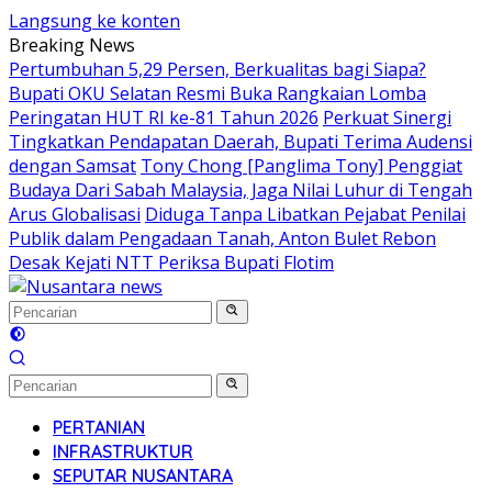
Langsung ke konten
Breaking News
Pertumbuhan 5,29 Persen, Berkualitas bagi Siapa?
Bupati OKU Selatan Resmi Buka Rangkaian Lomba
Peringatan HUT RI ke-81 Tahun 2026
Perkuat Sinergi
Tingkatkan Pendapatan Daerah, Bupati Terima Audensi
dengan Samsat
Tony Chong [Panglima Tony] Penggiat
Budaya Dari Sabah Malaysia, Jaga Nilai Luhur di Tengah
Arus Globalisasi
Diduga Tanpa Libatkan Pejabat Penilai
Publik dalam Pengadaan Tanah, Anton Bulet Rebon
Desak Kejati NTT Periksa Bupati Flotim
PERTANIAN
INFRASTRUKTUR
SEPUTAR NUSANTARA