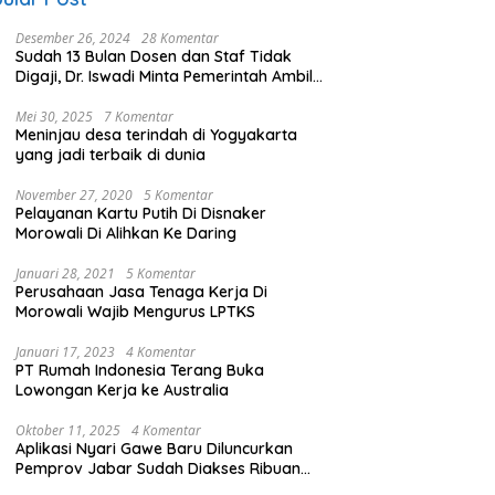
Desember 26, 2024
28 Komentar
Sudah 13 Bulan Dosen dan Staf Tidak
Digaji, Dr. Iswadi Minta Pemerintah Ambil
Alih UMT
Mei 30, 2025
7 Komentar
Meninjau desa terindah di Yogyakarta
yang jadi terbaik di dunia
November 27, 2020
5 Komentar
Pelayanan Kartu Putih Di Disnaker
Morowali Di Alihkan Ke Daring
Januari 28, 2021
5 Komentar
Perusahaan Jasa Tenaga Kerja Di
Morowali Wajib Mengurus LPTKS
Januari 17, 2023
4 Komentar
PT Rumah Indonesia Terang Buka
Lowongan Kerja ke Australia
Oktober 11, 2025
4 Komentar
Aplikasi Nyari Gawe Baru Diluncurkan
Pemprov Jabar Sudah Diakses Ribuan
Pencari Kerja