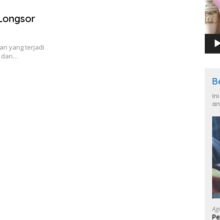
 Longsor
an yang terjadi
r dan…
B
In
an
Ag
Pe