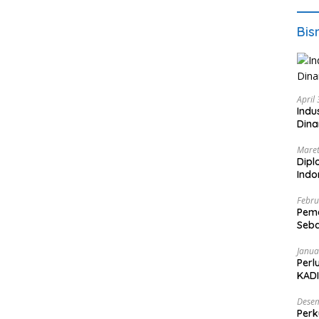
Bis
April
Indu
Dina
Maret
Dipl
Ind
Febru
Peme
Seba
Nasi
Janua
Perl
KADI
Desem
Perk