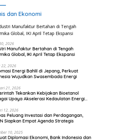
nis dan Ekonomi
 30, 2026
stri Manufaktur Bertahan di Tengah
mika Global, IKI April Tetap Ekspansi
 22, 2026
omasi Energi Bahlil di Jepang, Perkuat
onesia Wujudkan Swasembada Energi
ari 21, 2026
rintah Tekankan Kebijakan Bioetanol
gai Upaya Akselerasi Kedaulatan Energi
onal
ri 12, 2026
uas Peluang Investasi dan Perdagangan,
N Siapkan Empat Agenda Strategis
ber 10, 2025
uat Diplomasi Ekonomi, Bank Indonesia dan