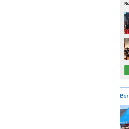
Ra
2
Ber