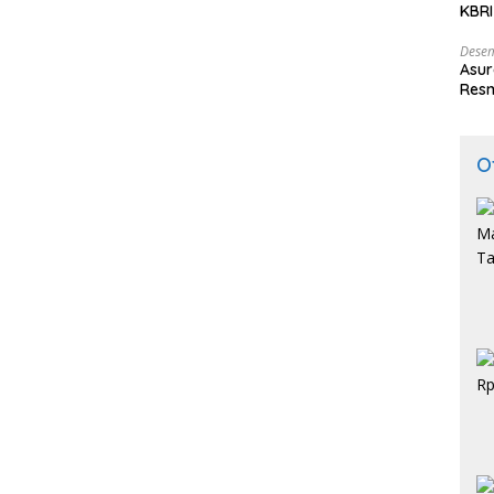
KBRI
Indo
Desem
Asur
Resm
O