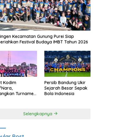
ingen Kecamatan Gunung Purei Siap
riahkan Festival Budaya IMBT Tahun 2026
it Kodim
Persib Bandung Ukir
/Nara,
Sejarah Besar Sepak
angkan Turnamen
Bola Indonesia
 Putri HUT
yangkara ke-80
es Nagan Raya
Selengkapnya
ular Post