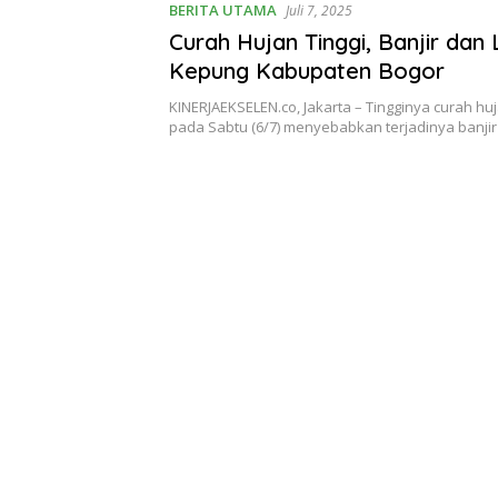
BERITA UTAMA
Juli 7, 2025
Curah Hujan Tinggi, Banjir dan
Kepung Kabupaten Bogor
KINERJAEKSELEN.co, Jakarta – Tingginya curah huj
pada Sabtu (6/7) menyebabkan terjadinya banji