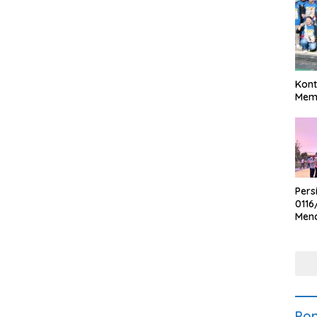
Kont
Meme
Pers
0116
Men
Voli
Bha
Polr
Pop