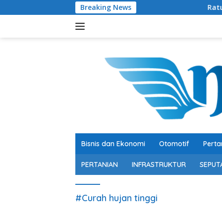
Langsung
Breaking News
Ratusan Senjata A
ke
konten
Bisnis dan Ekonomi
Otomotif
Perta
PERTANIAN
INFRASTRUKTUR
SEPUT
#Curah hujan tinggi