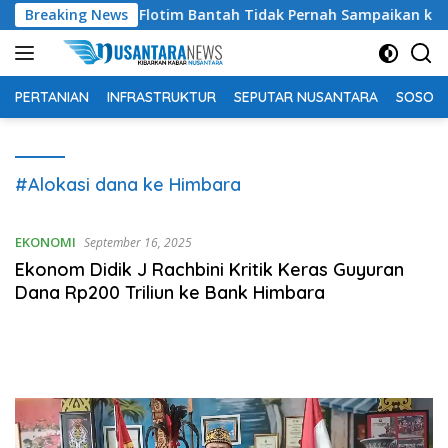
Langsung
la Disbunter Flotim Bantah Tidak Pernah Sampaikan ke DPRD so
Breaking News
ke
konten
PERTANIAN
INFRASTRUKTUR
SEPUTAR NUSANTARA
SOSOK 
#Alokasi dana ke Himbara
EKONOMI
September 16, 2025
Ekonom Didik J Rachbini Kritik Keras Guyuran
Dana Rp200 Triliun ke Bank Himbara
Pemutar
Video