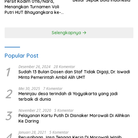
Persit Kodim 0116/Nara,
Menangkan Turnamen Voli
Putri HUT Bhayangkara ke-
80 Polres Nagan Raya
Selengkapnya
Popular Post
1
Desember 26, 2024
28 Komentar
Sudah 13 Bulan Dosen dan Staf Tidak Digaji, Dr. Iswadi
Minta Pemerintah Ambil Alih UMT
2
Mei 30, 2025
7 Komentar
Meninjau desa terindah di Yogyakarta yang jadi
terbaik di dunia
3
November 27, 2020
5 Komentar
Pelayanan Kartu Putih Di Disnaker Morowali Di Alihkan
Ke Daring
4
Januari 28, 2021
5 Komentar
Perusahaan Jasa Tenaga Kerja Di Morowali Wajib