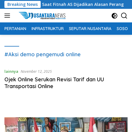
Langsung
gedi Irak di Iran: Saat Fitnah AS Dijadikan Alasan Perang
Breaking News
ke
konten
PERTANIAN
INFRASTRUKTUR
SEPUTAR NUSANTARA
SOSOK 
#Aksi demo pengemudi online
lainnya
November 12, 2025
Ojek Online Serukan Revisi Tarif dan UU
Transportasi Online
Pemutar
Video