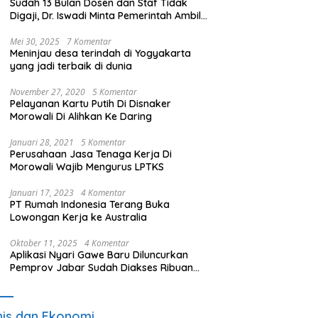
Sudah 13 Bulan Dosen dan Staf Tidak
Digaji, Dr. Iswadi Minta Pemerintah Ambil
Alih UMT
Mei 30, 2025
7 Komentar
Meninjau desa terindah di Yogyakarta
yang jadi terbaik di dunia
November 27, 2020
5 Komentar
Pelayanan Kartu Putih Di Disnaker
Morowali Di Alihkan Ke Daring
Januari 28, 2021
5 Komentar
Perusahaan Jasa Tenaga Kerja Di
Morowali Wajib Mengurus LPTKS
Januari 17, 2023
4 Komentar
PT Rumah Indonesia Terang Buka
Lowongan Kerja ke Australia
Oktober 11, 2025
4 Komentar
Aplikasi Nyari Gawe Baru Diluncurkan
Pemprov Jabar Sudah Diakses Ribuan
Pencari Kerja
nis dan Ekonomi