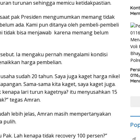
turan turunan sehingga memicu ketidakpastian.
Kont
Meme
g saat pak Presiden mengumumkan memang tidak
belum ada. Kami pun ditanya oleh pembeli-pembeli
ami tidak bisa menjawab karena memang belum
sebut. Ia mengaku pernah mengalami kondisi
enaikkan harga pembelian.
Pers
0116
gusaha sudah 20 tahun. Saya juga kaget harga nikel
Men
 lapangan. Sama-sama kita kaget, saya kaget juga.
Voli
 kenapa lari turun kagetnya? itu menyusahkan 15
Bha
Polr
ak?” tegas Amran.
sudah lebih jelas, Amran masih mempertanyakan
 pulih.
Pop
 Pak. Lah kenapa tidak recovery 100 persen?”