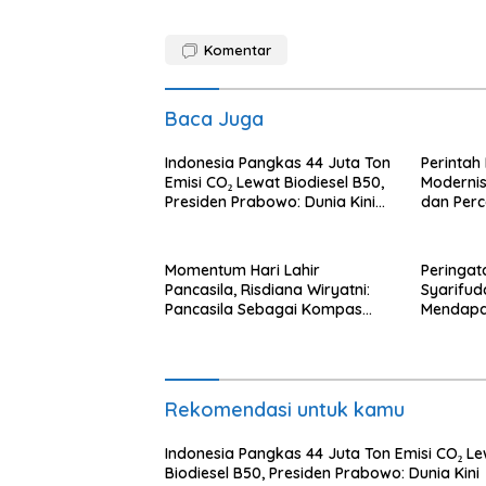
Komentar
Baca Juga
Indonesia Pangkas 44 Juta Ton
Perintah
Emisi CO₂ Lewat Biodiesel B50,
Modernis
Presiden Prabowo: Dunia Kini
dan Per
Melirik Indonesia
Perlinta
Momentum Hari Lahir
Peringat
Pancasila, Risdiana Wiryatni:
Syarifud
Pancasila Sebagai Kompas
Mendapa
Moral Serta Pedoman Hidup
Layak da
Bangsa Indonesia
Rekomendasi untuk kamu
Indonesia Pangkas 44 Juta Ton Emisi CO₂ L
Biodiesel B50, Presiden Prabowo: Dunia Kini