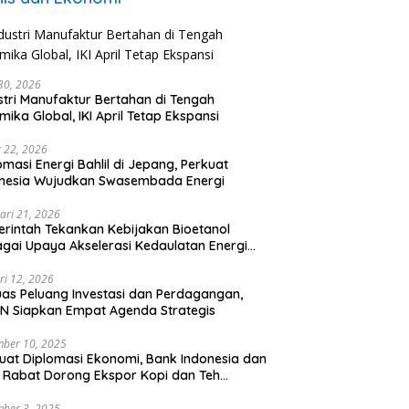
 30, 2026
stri Manufaktur Bertahan di Tengah
mika Global, IKI April Tetap Ekspansi
 22, 2026
omasi Energi Bahlil di Jepang, Perkuat
onesia Wujudkan Swasembada Energi
ari 21, 2026
rintah Tekankan Kebijakan Bioetanol
gai Upaya Akselerasi Kedaulatan Energi
onal
ri 12, 2026
uas Peluang Investasi dan Perdagangan,
N Siapkan Empat Agenda Strategis
ber 10, 2025
uat Diplomasi Ekonomi, Bank Indonesia dan
 Rabat Dorong Ekspor Kopi dan Teh
nesia di Maroko
ber 3, 2025