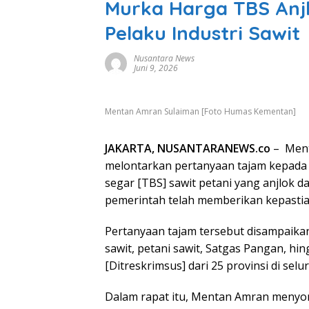
Murka Harga TBS Anj
Pelaku Industri Sawit
Nusantara News
Juni 9, 2026
Mentan Amran Sulaiman [Foto Humas Kementan]
JAKARTA, NUSANTARANEWS.co
– Ment
melontarkan pertanyaan tajam kepada p
segar [TBS] sawit petani yang anjlok 
pemerintah telah memberikan kepastian
Pertanyaan tajam tersebut disampaikan
sawit, petani sawit, Satgas Pangan, hi
[Ditreskrimsus] dari 25 provinsi di selu
Dalam rapat itu, Mentan Amran meny