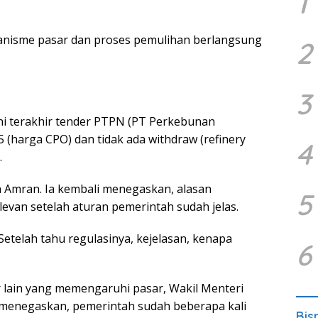
1
anisme pasar dan proses pemulihan berlangsung
2
3
ini terakhir tender PTPN (PT Perkebunan
 (harga CPO) dan tidak ada withdraw (refinery
4
.
 Amran. Ia kembali menegaskan, alasan
5
elevan setelah aturan pemerintah sudah jelas.
Setelah tahu regulasinya, kejelasan, kenapa
6
 lain yang memengaruhi pasar, Wakil Menteri
 menegaskan, pemerintah sudah beberapa kali
Bis