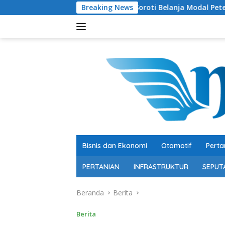
Langsung
Soroti Belanja Modal Peternakan Sapi, Bac
Breaking News
ke
konten
Bisnis dan Ekonomi
Otomotif
Perta
PERTANIAN
INFRASTRUKTUR
SEPUT
Beranda
Berita
Berita