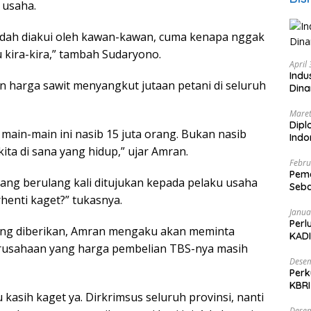
 usaha.
sudah diakui oleh kawan-kawan, cuma kenapa nggak
u kira-kira,” tambah Sudaryono.
April
Indu
harga sawit menyangkut jutaan petani di seluruh
Dina
Maret
Dipl
 main-main ini nasib 15 juta orang. Bukan nasib
Ind
ita di sana yang hidup,” ujar Amran.
Febru
Peme
ang berulang kali ditujukan kepada pelaku usaha
Seba
henti kaget?” tukasnya.
Nasi
Janua
Perl
ng diberikan, Amran mengaku akan meminta
KADI
rusahaan yang harga pembelian TBS-nya masih
Desem
Perk
KBRI
u kasih kaget ya. Dirkrimsus seluruh provinsi, nanti
Indo
Desem