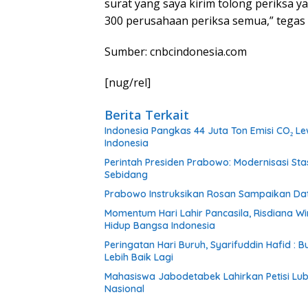
surat yang saya kirim tolong periksa y
300 perusahaan periksa semua,” tegas
Sumber: cnbcindonesia.com
[nug/rel]
Berita Terkait
Indonesia Pangkas 44 Juta Ton Emisi CO₂ Lew
Indonesia
Perintah Presiden Prabowo: Modernisasi St
Sebidang
Prabowo Instruksikan Rosan Sampaikan Dat
Momentum Hari Lahir Pancasila, Risdiana W
Hidup Bangsa Indonesia
Peringatan Hari Buruh, Syarifuddin Hafid 
Lebih Baik Lagi
Mahasiswa Jabodetabek Lahirkan Petisi Lu
Nasional