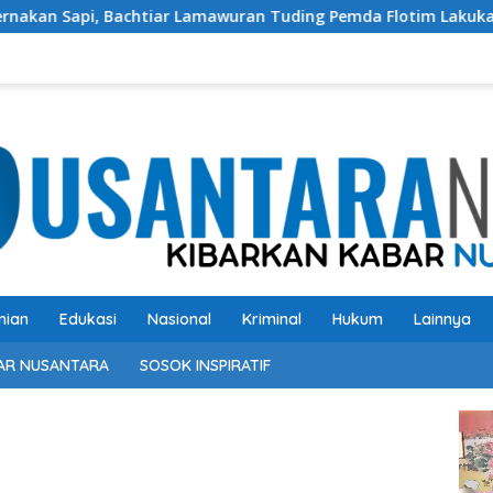
htiar Lamawuran Tuding Pemda Flotim Lakukan Kamuflase Kebija
nian
Edukasi
Nasional
Kriminal
Hukum
Lainnya
AR NUSANTARA
SOSOK INSPIRATIF
Pem
Vide