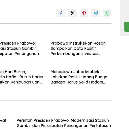
 Presiden Prabowo:
Prabowo Instruksikan Rosan
asi Stasiun Gambir
Sampaikan Data Positif
cepatan Penanganan
Perkembangan Investasi
san Sebidang
Secara Terbuka
an Hari Buruh,
Mahasiswa Jabodetabek
din Hafid : Buruh Harus
Lahirkan Petisi Lubang Buaya:
tkan Kehidupan yang
Bangsa Harus Solid Hadapi
n Lebih Baik Lagi
Tantangan Nasional
ewat
Perintah Presiden Prabowo: Modernisasi Stasiun
Gambir dan Percepatan Penanganan Perlintasan