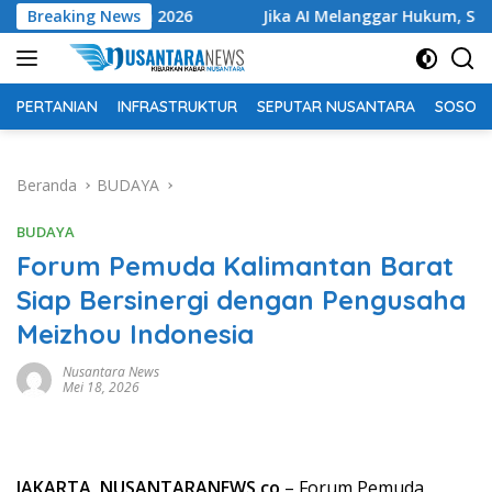
Langsung
ara Tahun 2026
Breaking News
Jika AI Melanggar Hukum, Siapa yang D
ke
konten
PERTANIAN
INFRASTRUKTUR
SEPUTAR NUSANTARA
SOSOK 
Beranda
BUDAYA
BUDAYA
Forum Pemuda Kalimantan Barat
Siap Bersinergi dengan Pengusaha
Meizhou Indonesia
Nusantara News
Mei 18, 2026
JAKARTA, NUSANTARANEWS.co
– Forum Pemuda