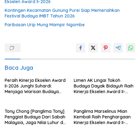
Ekselen Award II-2026
Kontingen Kecamatan Gunung Purei Siap Memeriahkan
Festival Budaya IMBT Tahun 2026
Paribasan Urip Mung Mampir Ngombe
Baca Juga
Peraih Kinerja Ekselen Award
Limen AK Lingai Tokoh
II-2026 Junghi Suhardi:
Budaya Dayak Bidayuh Raih
Menjaga Warisan Budaya
Kinerja Ekselen Award II-
Agar Tidak Punah
2026
Tony Chong [Panglima Tony]
Panglima Marselinus Mian
Penggiat Budaya Dari Sabah
Kembali Raih Penghargaan
Malaysia, Jaga Nilai Luhur di
Kinerja Ekselen Award II-
Tengah Arus Globalisasi
2026