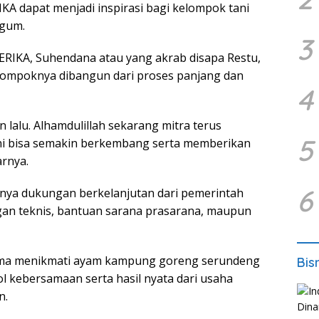
A dapat menjadi inspirasi bagi kelompok tani
rgum.
3
TERIKA, Suhendana atau yang akrab disapa Restu,
mpoknya dibangun dari proses panjang dan
4
n lalu. Alhamdulillah sekarang mitra terus
5
ni bisa semakin berkembang serta memberikan
rnya.
6
anya dukungan berkelanjutan dari pemerintah
an teknis, bantuan sarana prasarana, maupun
ama menikmati ayam kampung goreng serundeng
Bis
 kebersamaan serta hasil nyata dari usaha
n.