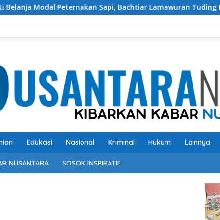
 Sapi, Bachtiar Lamawuran Tuding Pemda Flotim Lakukan Kamufl
nian
Edukasi
Nasional
Kriminal
Hukum
Lainnya
AR NUSANTARA
SOSOK INSPIRATIF
Pem
Vide