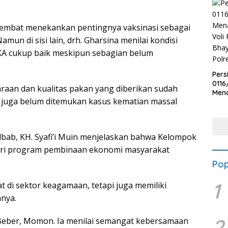
tembat menekankan pentingnya vaksinasi sebagai
un di sisi lain, drh. Gharsina menilai kondisi
A cukup baik meskipun sebagian belum
Pers
0116
aan dan kualitas pakan yang diberikan sudah
Men
a juga belum ditemukan kasus kematian massal
Voli
Bha
Polr
bab, KH. Syafi’i Muin menjelaskan bahwa Kelompok
ri program pembinaan ekonomi masyarakat
Pop
1
t di sektor keagamaan, tetapi juga memiliki
nya.
2
 Beber, Momon. Ia menilai semangat kebersamaan