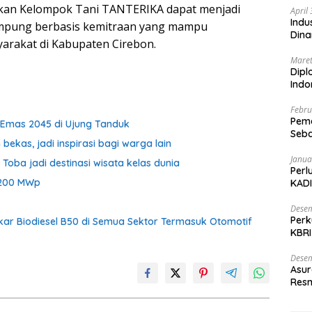
pkan Kelompok Tani TANTERIKA dapat menjadi
April
Indu
ampung berbasis kemitraan yang mampu
Dina
rakat di Kabupaten Cirebon.
Maret
Dipl
Ind
Febru
Peme
i Emas 2045 di Ujung Tanduk
Seba
ekas, jadi inspirasi bagi warga lain
Nasi
Janua
 Toba jadi destinasi wisata kelas dunia
Perl
S 200 MWp
KADI
Desem
Perk
ar Biodiesel B50 di Semua Sektor Termasuk Otomotif
KBRI
Indo
Desem
Asur
Resm