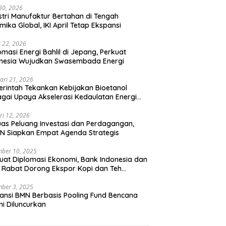
 30, 2026
stri Manufaktur Bertahan di Tengah
mika Global, IKI April Tetap Ekspansi
 22, 2026
omasi Energi Bahlil di Jepang, Perkuat
onesia Wujudkan Swasembada Energi
ari 21, 2026
rintah Tekankan Kebijakan Bioetanol
gai Upaya Akselerasi Kedaulatan Energi
onal
ri 12, 2026
uas Peluang Investasi dan Perdagangan,
N Siapkan Empat Agenda Strategis
ber 10, 2025
uat Diplomasi Ekonomi, Bank Indonesia dan
 Rabat Dorong Ekspor Kopi dan Teh
nesia di Maroko
ber 3, 2025
ansi BMN Berbasis Pooling Fund Bencana
i Diluncurkan