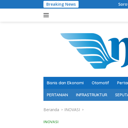
Langsung
Breaking News
Soroti Belanja Modal Peternakan
ke
konten
Bisnis dan Ekonomi
Otomotif
Perta
PERTANIAN
INFRASTRUKTUR
SEPUT
Beranda
INOVASI
INOVASI