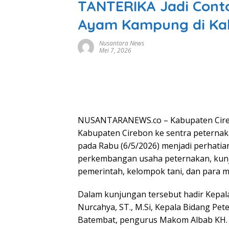
TANTERIKA Jadi Cont
Ayam Kampung di Ka
Nusantara News
Mei 7, 2026
NUSANTARANEWS.co – Kabupaten Cireb
Kabupaten Cirebon ke sentra petern
pada Rabu (6/5/2026) menjadi perhatian
perkembangan usaha peternakan, kunj
pemerintah, kelompok tani, dan para m
Dalam kunjungan tersebut hadir Kepala
Nurcahya, ST., M.Si, Kepala Bidang P
Batembat, pengurus Makom Albab KH. S