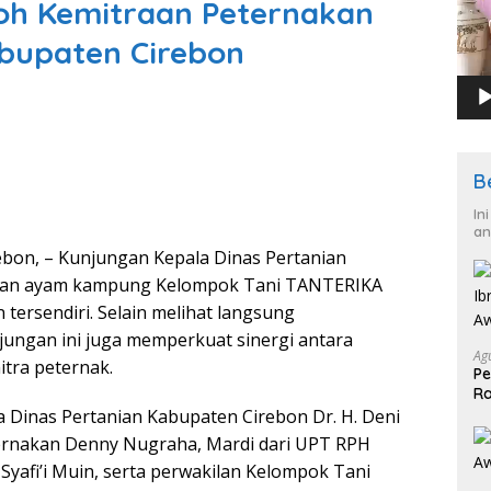
oh Kemitraan Peternakan
bupaten Cirebon
B
In
an
on, – Kunjungan Kepala Dinas Pertanian
akan ayam kampung Kelompok Tani TANTERIKA
 tersendiri. Selain melihat langsung
ungan ini juga memperkuat sinergi antara
Ag
itra peternak.
Pe
Ra
2
 Dinas Pertanian Kabupaten Cirebon Dr. H. Deni
eternakan Denny Nugraha, Mardi dari UPT RPH
yafi’i Muin, serta perwakilan Kelompok Tani