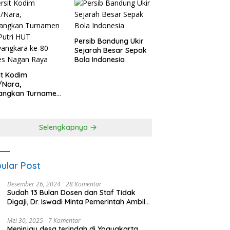
Persib Bandung Ukir
Sejarah Besar Sepak
Bola Indonesia
it Kodim
/Nara,
angkan Turnamen
 Putri HUT
yangkara ke-80
es Nagan Raya
Selengkapnya
ular Post
Desember 26, 2024
28 Komentar
Sudah 13 Bulan Dosen dan Staf Tidak
Digaji, Dr. Iswadi Minta Pemerintah Ambil
Alih UMT
Mei 30, 2025
7 Komentar
Meninjau desa terindah di Yogyakarta