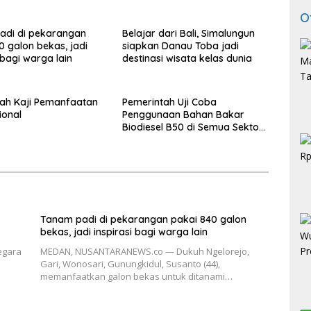
O
adi di pekarangan
Belajar dari Bali, Simalungun
0 galon bekas, jadi
siapkan Danau Toba jadi
 bagi warga lain
destinasi wisata kelas dunia
ah Kaji Pemanfaatan
Pemerintah Uji Coba
ional
Penggunaan Bahan Bakar
Biodiesel B50 di Semua Sektor
Termasuk Otomotif
Tanam padi di pekarangan pakai 840 galon
bekas, jadi inspirasi bagi warga lain
Negara
MEDAN, NUSANTARANEWS.co — Dukuh Ngelorejo,
Gari, Wonosari, Gunungkidul, Susanto (44),
memanfaatkan galon bekas untuk ditanami…