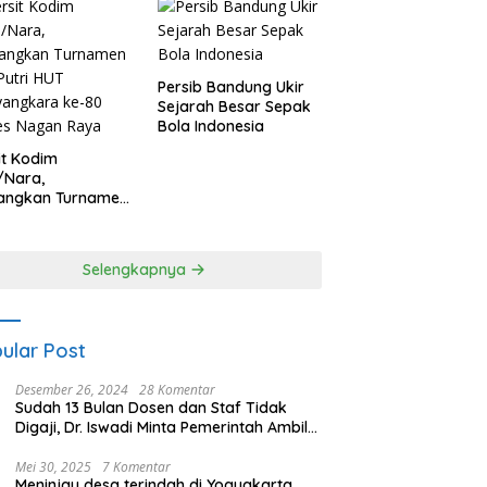
Persib Bandung Ukir
Sejarah Besar Sepak
Bola Indonesia
it Kodim
/Nara,
angkan Turnamen
 Putri HUT
yangkara ke-80
es Nagan Raya
Selengkapnya
ular Post
Desember 26, 2024
28 Komentar
Sudah 13 Bulan Dosen dan Staf Tidak
Digaji, Dr. Iswadi Minta Pemerintah Ambil
Alih UMT
Mei 30, 2025
7 Komentar
Meninjau desa terindah di Yogyakarta