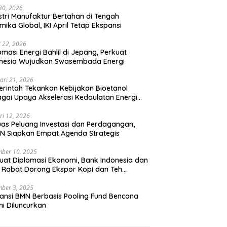
 30, 2026
stri Manufaktur Bertahan di Tengah
mika Global, IKI April Tetap Ekspansi
 22, 2026
omasi Energi Bahlil di Jepang, Perkuat
onesia Wujudkan Swasembada Energi
ari 21, 2026
rintah Tekankan Kebijakan Bioetanol
gai Upaya Akselerasi Kedaulatan Energi
onal
ri 12, 2026
uas Peluang Investasi dan Perdagangan,
N Siapkan Empat Agenda Strategis
ber 10, 2025
uat Diplomasi Ekonomi, Bank Indonesia dan
 Rabat Dorong Ekspor Kopi dan Teh
nesia di Maroko
ber 3, 2025
ansi BMN Berbasis Pooling Fund Bencana
i Diluncurkan