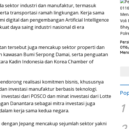
pada sektor industri dan manufaktur, termasuk
serta transportasi ramah lingkungan. Kerja sama
 digital dan pengembangan Artificial Intelligence
uat daya saing industri nasional di era
Pers
latan tersebut juga mencakup sektor properti dan
0116
Men
n kawasan Bumi Serpong Damai, serta penguatan
Voli
ntara Kadin Indonesia dan Korea Chamber of
Bha
Polr
endorong realisasi komitmen bisnis, khususnya
dan investasi manufaktur berbasis teknologi.
Pop
investasi dari POSCO dan minat investasi dari Lotte
an Danantara sebagai mitra investasi juga
1
dalam kerja sama kedua negara.
si dengan Jepang mencakup sejumlah sektor yakni
2