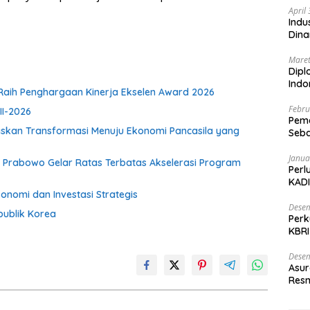
April
Indu
Dina
Maret
Dipl
Ind
aih Penghargaan Kinerja Ekselen Award 2026
Febru
II-2026
Peme
gaskan Transformasi Menuju Ekonomi Pancasila yang
Seba
Nasi
Janua
en Prabowo Gelar Ratas Terbatas Akselerasi Program
Perl
KADI
onomi dan Investasi Strategis
Desem
publik Korea
Perk
KBRI
Indo
Desem
Asur
Resm