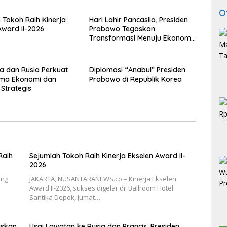
O
 Tokoh Raih Kinerja
Hari Lahir Pancasila, Presiden
Award II-2026
Prabowo Tegaskan
Transformasi Menuju Ekonomi
Pancasila yang Berkeadilan
a dan Rusia Perkuat
Diplomasi “Anabul” Presiden
ama Ekonomi dan
Prabowo di Republik Korea
i Strategis
Raih
Sejumlah Tokoh Raih Kinerja Ekselen Award II-
2026
ang
JAKARTA, NUSANTARANEWS.co – Kinerja Ekselen
Award II-2026, sukses digelar di Ballroom Hotel
Santika Depok, Jumat…
askan
Usai Lawatan ke Rusia dan Prancis, Presiden