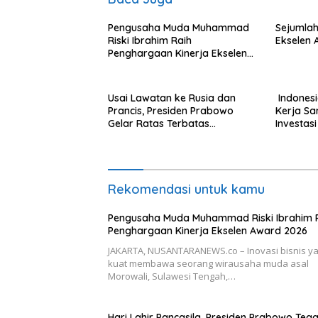
Pengusaha Muda Muhammad
Sejumlah
Riski Ibrahim Raih
Ekselen 
Penghargaan Kinerja Ekselen
Award 2026
Usai Lawatan ke Rusia dan
Indonesi
Prancis, Presiden Prabowo
Kerja S
Gelar Ratas Terbatas
Investas
Akselerasi Program Strategis
Nasional
Rekomendasi untuk kamu
Pengusaha Muda Muhammad Riski Ibrahim 
Penghargaan Kinerja Ekselen Award 2026
JAKARTA, NUSANTARANEWS.co – Inovasi bisnis y
kuat membawa seorang wirausaha muda asal
Morowali, Sulawesi Tengah,…
Hari Lahir Pancasila, Presiden Prabowo Teg