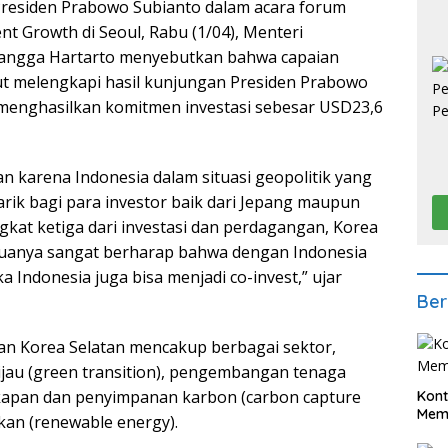
Presiden Prabowo Subianto dalam acara forum
nt Growth di Seoul, Rabu (1/04), Menteri
langga Hartarto menyebutkan bahwa capaian
ut melengkapi hasil kunjungan Presiden Prabowo
menghasilkan komitmen investasi sebesar USD23,6
an karena Indonesia dalam situasi geopolitik yang
arik bagi para investor baik dari Jepang maupun
gkat ketiga dari investasi dan perdagangan, Korea
eduanya sangat berharap bahwa dengan Indonesia
Indonesia juga bisa menjadi co-invest,” ujar
Ber
ngan Korea Selatan mencakup berbagai sektor,
 hijau (green transition), pengembangan tenaga
gkapan dan penyimpanan karbon (carbon capture
Kont
Meme
kan (renewable energy).