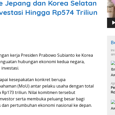
e Jepang dan Korea Selatan
estasi Hingga Rp574 Triliun
B
In
an
ngan kerja Presiden Prabowo Subianto ke Korea
penguatan hubungan ekonomi kedua negara,
investasi.
capai kesepakatan konkret berupa
Ag
ahaman (MoU) antar pelaku usaha dengan total
Pe
a Rp173 triliun. Nilai komitmen tersebut
Ra
2
investor serta membuka peluang besar bagi
s dan pertumbuhan ekonomi nasional ke depan.