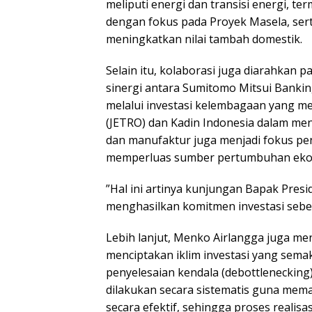
meliputi energi dan transisi energi,
dengan fokus pada Proyek Masela, serta
meningkatkan nilai tambah domestik.
Selain itu, kolaborasi juga diarahkan p
sinergi antara Sumitomo Mitsui Bankin
melalui investasi kelembagaan yang me
(JETRO) dan Kadin Indonesia dalam mend
dan manufaktur juga menjadi fokus p
memperluas sumber pertumbuhan ekon
”Hal ini artinya kunjungan Bapak Presi
menghasilkan komitmen investasi sebesa
Lebih lanjut, Menko Airlangga juga m
menciptakan iklim investasi yang sema
penyelesaian kendala (debottlenecking
dilakukan secara sistematis guna mema
secara efektif, sehingga proses realisa