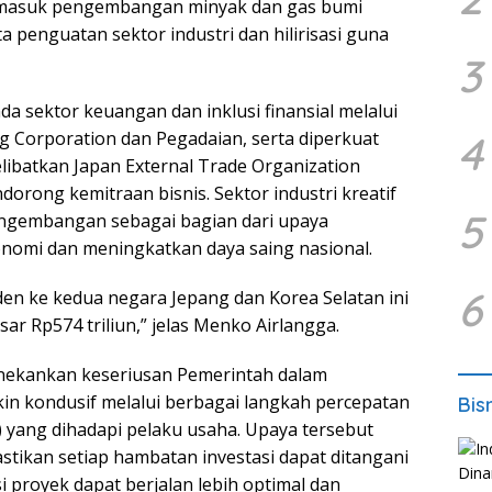
 termasuk pengembangan minyak dan gas bumi
 penguatan sektor industri dan hilirisasi guna
3
ada sektor keuangan dan inklusi finansial melalui
g Corporation dan Pegadaian, serta diperkuat
4
libatkan Japan External Trade Organization
orong kemitraan bisnis. Sektor industri kreatif
5
engembangan sebagai bagian dari upaya
omi dan meningkatkan daya saing nasional.
6
den ke kedua negara Jepang dan Korea Selatan ini
r Rp574 triliun,” jelas Menko Airlangga.
enekankan keseriusan Pemerintah dalam
kin kondusif melalui berbagai langkah percepatan
Bis
) yang dihadapi pelaku usaha. Upaya tersebut
stikan setiap hambatan investasi dapat ditangani
si proyek dapat berjalan lebih optimal dan