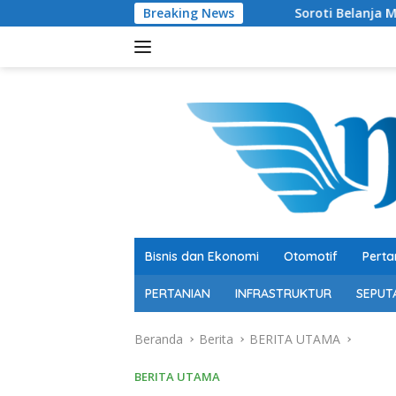
Langsung
Breaking News
Soroti Belanja Modal Peternakan S
ke
konten
Bisnis dan Ekonomi
Otomotif
Perta
PERTANIAN
INFRASTRUKTUR
SEPUT
Beranda
Berita
BERITA UTAMA
BERITA UTAMA