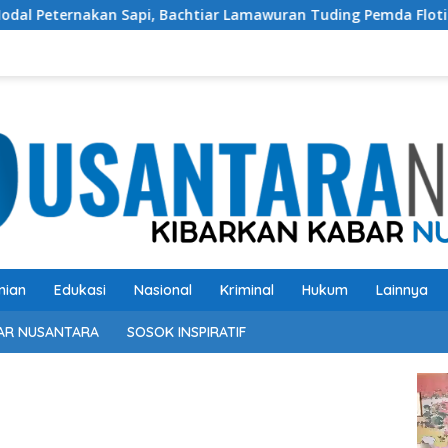
api, Bachtiar Lamawuran Tuding Pemda Flotim Lakukan Kamufla
nian
Edukasi
Nasional
Kriminal
Hukum
Lainnya
AR NUSANTARA
SOSOK INSPIRATIF
Pem
Vide