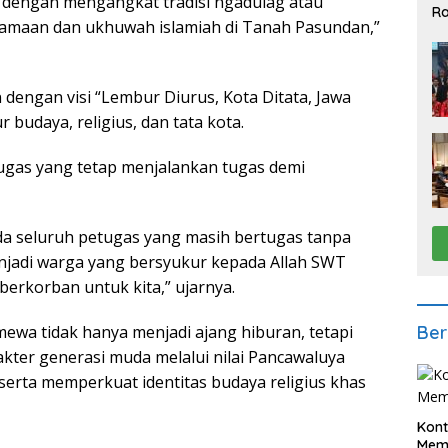
 dengan mengangkat tradisi ngadulag atau
Ra
amaan dan ukhuwah islamiah di Tanah Pasundan,”
2
 dengan visi “Lembur Diurus, Kota Ditata, Jawa
budaya, religius, dan tata kota.
ugas yang tetap menjalankan tugas demi
a seluruh petugas yang masih bertugas tanpa
menjadi warga yang bersyukur kepada Allah SWT
erkorban untuk kita,” ujarnya.
Ber
mewa tidak hanya menjadi ajang hiburan, tetapi
kter generasi muda melalui nilai Pancawaluya
” serta memperkuat identitas budaya religius khas
Kont
Meme