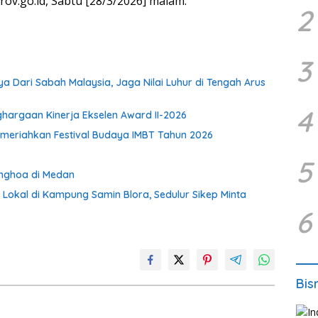
rov.go.id, Sabtu [28/3/2026] malam.
2
3
a Dari Sabah Malaysia, Jaga Nilai Luhur di Tengah Arus
4
ghargaan Kinerja Ekselen Award II-2026
meriahkan Festival Budaya IMBT Tahun 2026
5
onghoa di Medan
 Lokal di Kampung Samin Blora, Sedulur Sikep Minta
6
Bis