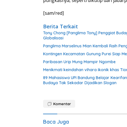
pungkasnya, seperti dikutip dari jabarp
[sam/red]
Berita Terkait
Tony Chong [Panglima Tony] Penggiat Buday
Globalisasi
Panglima Marselinus Mian Kembali Raih Pen
Kontingen Kecamatan Gunung Purei Siap Me
Paribasan Urip Mung Mampir Ngombe
Menikmati keindahan vihara ikonik khas Ti
89 Mahasiswa UPI Bandung Belajar Kearifan
Budaya Tak Sekadar Dijadikan Slogan
Komentar
Baca Juga