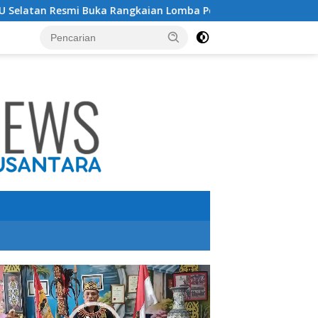
ka Rangkaian Lomba Peringatan HUT RI ke-81 Tahun 2026
utar
o