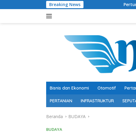
Langsung
Breaking News
Pertumbuhan 5,29 Persen,
ke
konten
Bisnis dan Ekonomi
Otomotif
Perta
PERTANIAN
INFRASTRUKTUR
SEPUT
Beranda
BUDAYA
BUDAYA