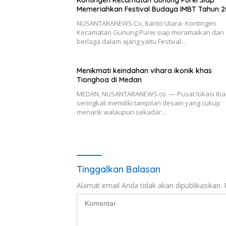
Kontingen Kecamatan Gunung Purei Siap
Memeriahkan Festival Budaya IMBT Tahun 
NUSANTARANEWS.Co, Barito Utara- Kontingen
Kecamatan Gunung Purei siap meramaikan dan
berlaga dalam ajang yaitu Festival…
Menikmati keindahan vihara ikonik khas
Tionghoa di Medan
MEDAN, NUSANTARANEWS.co — Pusat lokasi ib
seringkali memiliki tampilan desain yang cukup
menarik walaupun sekadar…
Tinggalkan Balasan
Alamat email Anda tidak akan dipublikasikan.