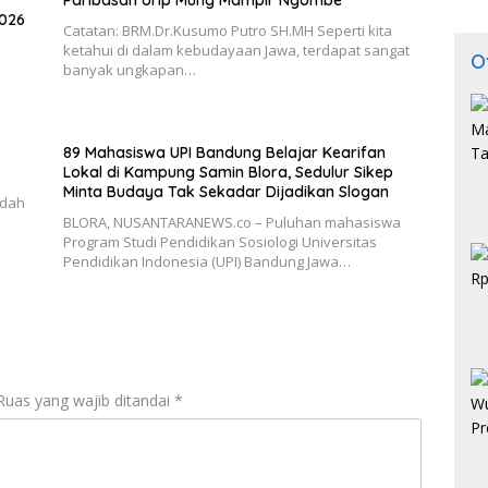
Paribasan Urip Mung Mampir Ngombe
2026
Catatan: BRM.Dr.Kusumo Putro SH.MH Seperti kita
ketahui di dalam kebudayaan Jawa, terdapat sangat
O
banyak ungkapan…
89 Mahasiswa UPI Bandung Belajar Kearifan
Lokal di Kampung Samin Blora, Sedulur Sikep
Minta Budaya Tak Sekadar Dijadikan Slogan
adah
‎BLORA, NUSANTARANEWS.co – Puluhan mahasiswa
Program Studi Pendidikan Sosiologi Universitas
Pendidikan Indonesia (UPI) Bandung Jawa…
Ruas yang wajib ditandai
*