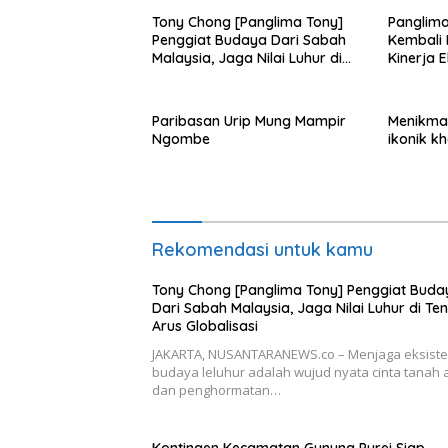
Tony Chong [Panglima Tony]
Panglima
Penggiat Budaya Dari Sabah
Kembali
Malaysia, Jaga Nilai Luhur di
Kinerja 
Tengah Arus Globalisasi
Paribasan Urip Mung Mampir
Menikmat
Ngombe
ikonik k
Rekomendasi untuk kamu
Tony Chong [Panglima Tony] Penggiat Buda
Dari Sabah Malaysia, Jaga Nilai Luhur di Te
Arus Globalisasi
JAKARTA, NUSANTARANEWS.co – Menjaga eksiste
budaya leluhur adalah wujud nyata cinta tanah a
dan penghormatan…