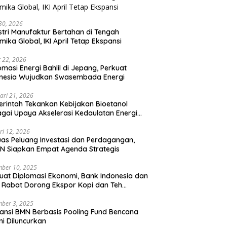
 30, 2026
stri Manufaktur Bertahan di Tengah
mika Global, IKI April Tetap Ekspansi
 22, 2026
omasi Energi Bahlil di Jepang, Perkuat
onesia Wujudkan Swasembada Energi
ari 21, 2026
rintah Tekankan Kebijakan Bioetanol
gai Upaya Akselerasi Kedaulatan Energi
onal
ri 12, 2026
uas Peluang Investasi dan Perdagangan,
N Siapkan Empat Agenda Strategis
ber 10, 2025
uat Diplomasi Ekonomi, Bank Indonesia dan
 Rabat Dorong Ekspor Kopi dan Teh
nesia di Maroko
ber 3, 2025
ansi BMN Berbasis Pooling Fund Bencana
i Diluncurkan