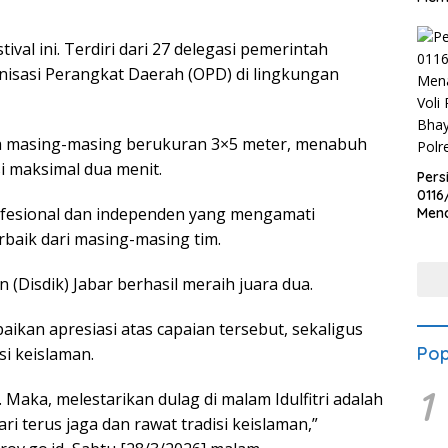
ival ini. Terdiri dari 27 delegasi pemerintah
nisasi Perangkat Daerah (OPD) di lingkungan
rea masing-masing berukuran 3×5 meter, menabuh
 maksimal dua menit.
Pers
0116
rofesional dan independen yang mengamati
Men
Voli
baik dari masing-masing tim.
Bha
Polr
 (Disdik) Jabar berhasil meraih juara dua.
ikan apresiasi atas capaian tersebut, sekaligus
Pop
i keislaman.
1
. Maka, melestarikan dulag di malam Idulfitri adalah
i terus jaga dan rawat tradisi keislaman,”