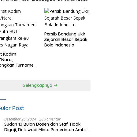
Persib Bandung Ukir
Sejarah Besar Sepak
Bola Indonesia
it Kodim
/Nara,
angkan Turnamen
 Putri HUT
yangkara ke-80
es Nagan Raya
Selengkapnya
ular Post
Desember 26, 2024
28 Komentar
Sudah 13 Bulan Dosen dan Staf Tidak
Digaji, Dr. Iswadi Minta Pemerintah Ambil
Alih UMT