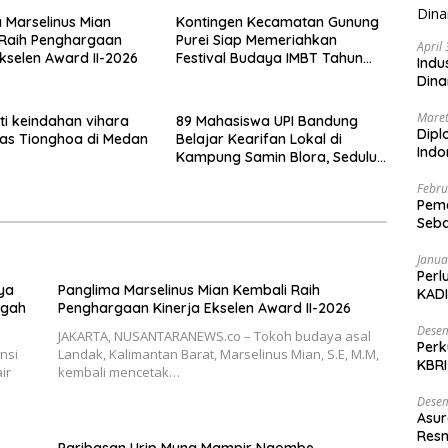
 Marselinus Mian
Kontingen Kecamatan Gunung
 Raih Penghargaan
Purei Siap Memeriahkan
April
Ekselen Award II-2026
Festival Budaya IMBT Tahun
Indu
2026
Dina
Maret
i keindahan vihara
89 Mahasiswa UPI Bandung
Dipl
has Tionghoa di Medan
Belajar Kearifan Lokal di
Ind
Kampung Samin Blora, Sedulur
Sikep Minta Budaya Tak
Febru
Sekadar Dijadikan Slogan
Peme
Seba
Nasi
Janua
Perl
ya
Panglima Marselinus Mian Kembali Raih
KADI
ngah
Penghargaan Kinerja Ekselen Award II-2026
Desem
JAKARTA, NUSANTARANEWS.co – Tokoh budaya asal
Perk
nsi
Landak, Kalimantan Barat, Marselinus Mian, S.E, M.M,
KBRI
ir
kembali mencetak…
Indo
Desem
Asur
Resm