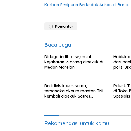
Korban Penipuan Berkedok Arisan di Barito 
Komentar
Baca Juga
Diduga terlibat sejumlah
Habiskan
kejahatan, 6 orang dibekuk di
dari bank
Medan Marelan
polisi u
Residivis kasus sama,
Polsek T
tersangka oknum mantan TNI
di Toko 
kembali dibekuk Satres
Spesialis
Narkoba Polrestabes Medan
Diringku
Rekomendasi untuk kamu