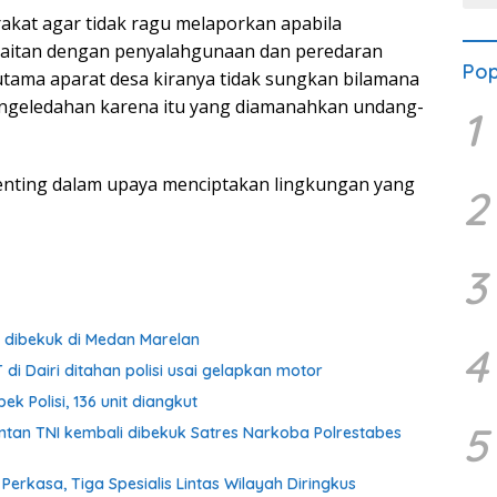
kat agar tidak ragu melaporkan apabila
kaitan dengan penyalahgunaan dan peredaran
Pop
rutama aparat desa kiranya tidak sungkan bilamana
engeledahan karena itu yang diamanahkan undang-
1
enting dalam upaya menciptakan lingkungan yang
2
3
g dibekuk di Medan Marelan
4
 di Dairi ditahan polisi usai gelapkan motor
 Polisi, 136 unit diangkut
5
ntan TNI kembali dibekuk Satres Narkoba Polrestabes
erkasa, Tiga Spesialis Lintas Wilayah Diringkus