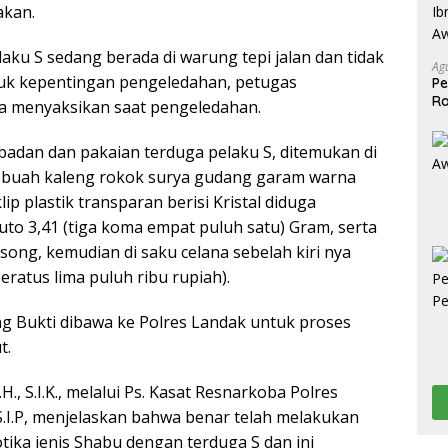
akan.
aku S sedang berada di warung tepi jalan dan tidak
Ag
uk kepentingan pengeledahan, petugas
Pe
Ra
a menyaksikan saat pengeledahan.
2
badan dan pakaian terduga pelaku S, ditemukan di
u) buah kaleng rokok surya gudang garam warna
ip plastik transparan berisi Kristal diduga
uto 3,41 (tiga koma empat puluh satu) Gram, serta
osong, kemudian di saku celana sebelah kiri nya
ratus lima puluh ribu rupiah).
ang Bukti dibawa ke Polres Landak untuk proses
t.
., S.I.K., melalui Ps. Kasat Resnarkoba Polres
S.I.P, menjelaskan bahwa benar telah melakukan
ka jenis Shabu dengan terduga S dan ini