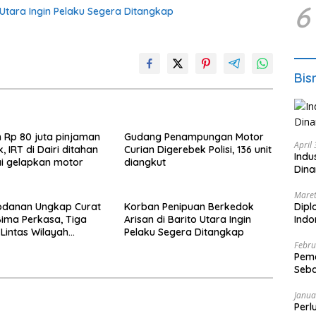
6
Utara Ingin Pelaku Segera Ditangkap
Bis
 Rp 80 juta pinjaman
Gudang Penampungan Motor
April
, IRT di Dairi ditahan
Curian Digerebek Polisi, 136 unit
Indu
sai gelapkan motor
diangkut
Dina
Maret
odanan Ungkap Curat
Korban Penipuan Berkedok
Dipl
Bima Perkasa, Tiga
Arisan di Barito Utara Ingin
Ind
 Lintas Wilayah
Pelaku Segera Ditangkap
s
Febru
Peme
Seba
Nasi
Janua
Perl