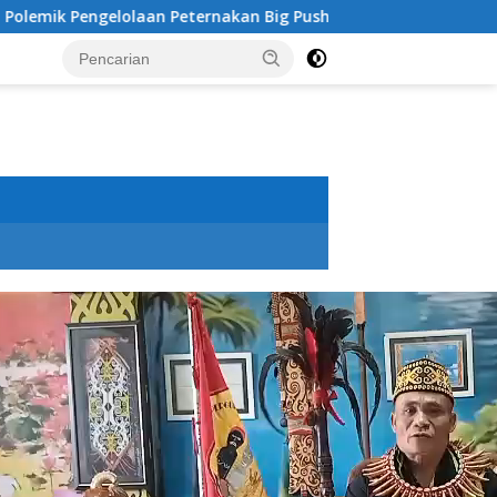
nakan Big Push, Plt Kepala Disbunter Flotim Bantah Tidak Per