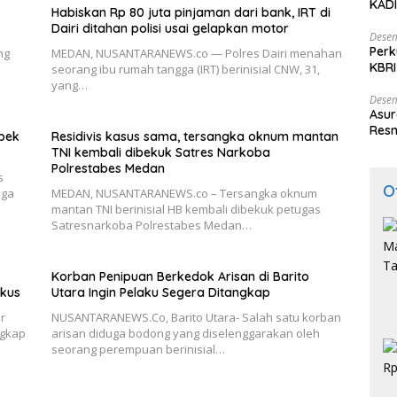
KADI
Habiskan Rp 80 juta pinjaman dari bank, IRT di
Dairi ditahan polisi usai gelapkan motor
Desem
Perk
ng
MEDAN, NUSANTARANEWS.co — Polres Dairi menahan
KBRI
seorang ibu rumah tangga (IRT) berinisial CNW, 31,
Indo
yang…
Desem
Asur
Resm
bek
Residivis kasus sama, tersangka oknum mantan
TNI kembali dibekuk Satres Narkoba
Polrestabes Medan
s
O
uga
MEDAN, NUSANTARANEWS.co – Tersangka oknum
mantan TNI berinisial HB kembali dibekuk petugas
Satresnarkoba Polrestabes Medan…
Korban Penipuan Berkedok Arisan di Barito
gkus
Utara Ingin Pelaku Segera Ditangkap
r
NUSANTARANEWS.Co, Barito Utara- Salah satu korban
ngkap
arisan diduga bodong yang diselenggarakan oleh
seorang perempuan berinisial…