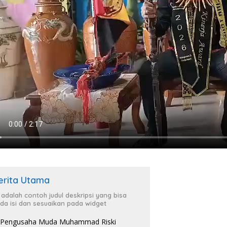
erita Utama
i adalah contoh judul deskripsi yang bisa
da isi dan sesuaikan pada widget