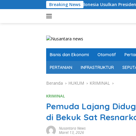
Langsung
 Purbaya Indonesia Usulkan Presiden Prabowo Kembalikan Ked
Breaking News
ke
konten
Bisnis dan Ekonomi
Otomotif
Perta
PERTANIAN
INFRASTRUKTUR
SEPUT
Beranda
HUKUM
KRIMINAL
KRIMINAL
Pemuda Lajang Didug
di Bekuk Sat Resnark
Nusantara News
Maret 13, 2026