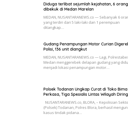
Diduga terlibat sejumlah kejahatan, 6 orang
dibekuk di Medan Marelan
MEDAN, NUSANTARANEWS.co — Sebanyak 6 ora
yang terdiri dari 5 laki-laki dan 1 perempuan
ditangkap…
Gudang Penampungan Motor Curian Digere
Polisi, 136 unit diangkut
MEDAN, NUSANTARANEWS.co — Lagi, Polrestabe
Medan menggerebek delapan gudang yang did
menjadi lokasi penampungan motor…
Polsek Todanan Ungkap Curat di Toko Bima
Perkasa, Tiga Spesialis Lintas Wilayah Dirin
NUSANTARANEWS.co, BLORA, – Kepolisian Sekto
(Polsek) Todanan, Polres Blora, berhasil mengu
kasus tindak pidana…