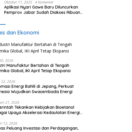
Oktober 11, 2025
4 Komentar
Aplikasi Nyari Gawe Baru Diluncurkan
Pemprov Jabar Sudah Diakses Ribuan
Pencari Kerja
nis dan Ekonomi
 30, 2026
stri Manufaktur Bertahan di Tengah
mika Global, IKI April Tetap Ekspansi
 22, 2026
omasi Energi Bahlil di Jepang, Perkuat
onesia Wujudkan Swasembada Energi
ari 21, 2026
rintah Tekankan Kebijakan Bioetanol
gai Upaya Akselerasi Kedaulatan Energi
onal
ri 12, 2026
uas Peluang Investasi dan Perdagangan,