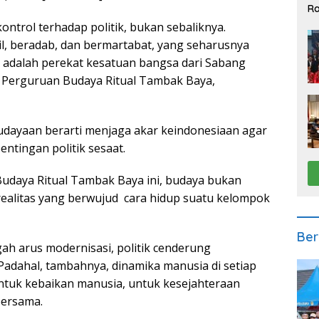
Ra
2
ntrol terhadap politik, bukan sebaliknya.
l, beradab, dan bermartabat, yang seharusnya
n adalah perekat kesatuan bangsa dari Sabang
 Perguruan Budaya Ritual Tambak Baya,
udayaan berarti menjaga akar keindonesiaan agar
entingan politik sesaat.
udaya Ritual Tambak Baya ini, budaya bukan
realitas yang berwujud cara hidup suatu kelompok
Ber
h arus modernisasi, politik cenderung
adahal, tambahnya, dinamika manusia di setiap
untuk kebaikan manusia, untuk kesejahteraan
bersama.