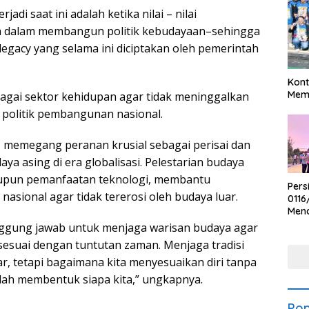
di saat ini adalah ketika nilai – nilai
ma dalam membangun politik kebudayaan–sehingga
gacy yang selama ini diciptakan oleh pemerintah
Kont
Meme
bagai sektor kehidupan agar tidak meninggalkan
 politik pembangunan nasional.
 memegang peranan krusial sebagai perisai dan
a asing di era globalisasi. Pelestarian budaya
maupun pemanfaatan teknologi, membantu
Pers
asional agar tidak tererosi oleh budaya luar.
0116
Men
Voli
anggung jawab untuk menjaga warisan budaya agar
Bha
sesuai dengan tuntutan zaman. Menjaga tradisi
Polr
uar, tetapi bagaimana kita menyesuaikan diri tanpa
elah membentuk siapa kita,” ungkapnya.
Pop