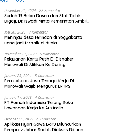
Desember 26, 2024
28 Komentar
Sudah 13 Bulan Dosen dan Staf Tidak
Digaji, Dr. Iswadi Minta Pemerintah Ambil
Alih UMT
Mei 30, 2025
7 Komentar
Meninjau desa terindah di Yogyakarta
yang jadi terbaik di dunia
November 27, 2020
5 Komentar
Pelayanan Kartu Putih Di Disnaker
Morowali Di Alihkan Ke Daring
Januari 28, 2021
5 Komentar
Perusahaan Jasa Tenaga Kerja Di
Morowali Wajib Mengurus LPTKS
Januari 17, 2023
4 Komentar
PT Rumah Indonesia Terang Buka
Lowongan Kerja ke Australia
Oktober 11, 2025
4 Komentar
Aplikasi Nyari Gawe Baru Diluncurkan
Pemprov Jabar Sudah Diakses Ribuan
Pencari Kerja