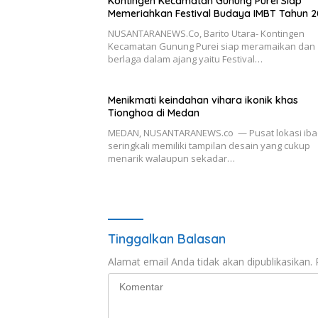
Kontingen Kecamatan Gunung Purei Siap
Memeriahkan Festival Budaya IMBT Tahun 
NUSANTARANEWS.Co, Barito Utara- Kontingen
Kecamatan Gunung Purei siap meramaikan dan
berlaga dalam ajang yaitu Festival…
Menikmati keindahan vihara ikonik khas
Tionghoa di Medan
MEDAN, NUSANTARANEWS.co — Pusat lokasi ib
seringkali memiliki tampilan desain yang cukup
menarik walaupun sekadar…
Tinggalkan Balasan
Alamat email Anda tidak akan dipublikasikan.