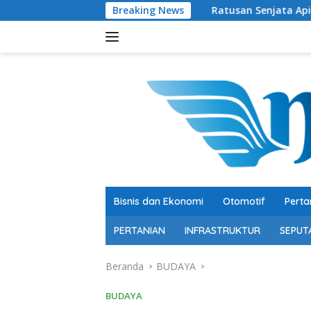
Langsung
Breaking News
Ratusan Senjata Api dan Narkoba Dite
ke
konten
Bisnis dan Ekonomi
Otomotif
Perta
PERTANIAN
INFRASTRUKTUR
SEPUT
Beranda
BUDAYA
BUDAYA