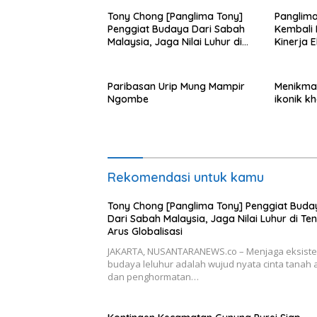
Tony Chong [Panglima Tony]
Panglima
Penggiat Budaya Dari Sabah
Kembali
Malaysia, Jaga Nilai Luhur di
Kinerja 
Tengah Arus Globalisasi
Paribasan Urip Mung Mampir
Menikmat
Ngombe
ikonik k
Rekomendasi untuk kamu
Tony Chong [Panglima Tony] Penggiat Buda
Dari Sabah Malaysia, Jaga Nilai Luhur di Te
Arus Globalisasi
JAKARTA, NUSANTARANEWS.co – Menjaga eksiste
budaya leluhur adalah wujud nyata cinta tanah a
dan penghormatan…