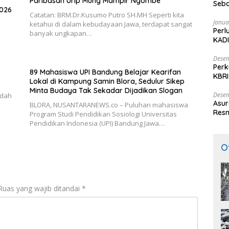
Paribasan Urip Mung Mampir Ngombe
Seba
2026
Nasi
Catatan: BRM.Dr.Kusumo Putro SH.MH Seperti kita
Janua
ketahui di dalam kebudayaan Jawa, terdapat sangat
Perl
banyak ungkapan…
KADI
Desem
Perk
89 Mahasiswa UPI Bandung Belajar Kearifan
KBRI
Lokal di Kampung Samin Blora, Sedulur Sikep
Indo
Minta Budaya Tak Sekadar Dijadikan Slogan
Desem
adah
Asur
‎BLORA, NUSANTARANEWS.co – Puluhan mahasiswa
Resm
Program Studi Pendidikan Sosiologi Universitas
Pendidikan Indonesia (UPI) Bandung Jawa…
O
Ruas yang wajib ditandai
*