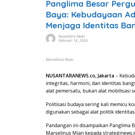
Panglima Besar Perg
Baya: Kebudayaan Ada
Menjaga Identitas Ba
Nusantara News
Februari 18, 2026
Marselinus Mian
NUSANTARANEWS.co, Jakarta
– Kebuda
integritas, harmoni, dan identitas ba
alat pemersatu, bukan alat mobilisasi
Politisasi budaya sering kali memicu k
digunakan sebagai alat politik identi
Pandangan ini disampaikan Panglima B
Marselinus Mian kepada strateginews.id