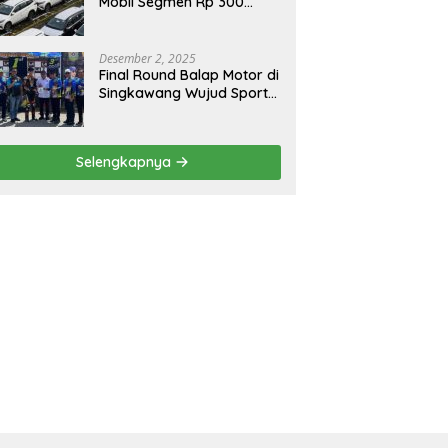
Mobil Segmen Rp 300
Juta, Didukung Penguatan
Ekspor
Desember 2, 2025
Final Round Balap Motor di
Singkawang Wujud Sports
Tourisme dan Olahraga
Prestasi
Selengkapnya