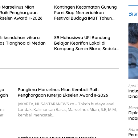
 Marselinus Mian
Kontingen Kecamatan Gunung
 Raih Penghargaan
Purei Siap Memeriahkan
Bis
Ekselen Award II-2026
Festival Budaya IMBT Tahun
2026
i keindahan vihara
89 Mahasiswa UPI Bandung
has Tionghoa di Medan
Belajar Kearifan Lokal di
Kampung Samin Blora, Sedulur
Sikep Minta Budaya Tak
Sekadar Dijadikan Slogan
April
ya
Panglima Marselinus Mian Kembali Raih
Indu
ngah
Penghargaan Kinerja Ekselen Award II-2026
Dina
JAKARTA, NUSANTARANEWS.co – Tokoh budaya asal
Maret
nsi
Landak, Kalimantan Barat, Marselinus Mian, S.E, M.M,
Dipl
ir
kembali mencetak…
Ind
Febru
Peme