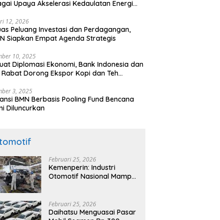
gai Upaya Akselerasi Kedaulatan Energi
onal
ri 12, 2026
uas Peluang Investasi dan Perdagangan,
N Siapkan Empat Agenda Strategis
ber 10, 2025
uat Diplomasi Ekonomi, Bank Indonesia dan
 Rabat Dorong Ekspor Kopi dan Teh
nesia di Maroko
ber 3, 2025
ansi BMN Berbasis Pooling Fund Bencana
i Diluncurkan
tomotif
Februari 25, 2026
Kemenperin: Industri
Otomotif Nasional Mampu
Produksi Mobil Jenis Pick-
ip Sendiri, Tak Perlu Impor
Februari 25, 2026
Daihatsu Menguasai Pasar