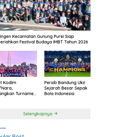
ingen Kecamatan Gunung Purei Siap
riahkan Festival Budaya IMBT Tahun 2026
it Kodim
Persib Bandung Ukir
/Nara,
Sejarah Besar Sepak
angkan Turnamen
Bola Indonesia
 Putri HUT
yangkara ke-80
es Nagan Raya
Selengkapnya
ular Post