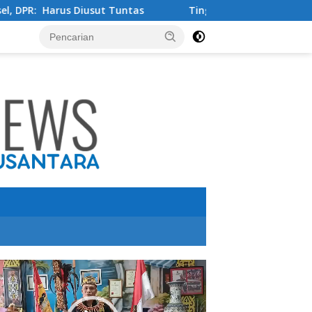
sut Tuntas
Tingkatkan Kualitas Pendidikan , PT IMIP d
utar
o