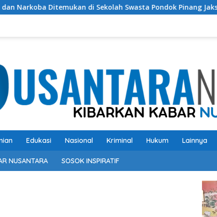
mukan di Sekolah Swasta Pondok Pinang Jaksel, DPR: Harus Diu
nian
Edukasi
Nasional
Kriminal
Hukum
Lainnya
AR NUSANTARA
SOSOK INSPIRATIF
Pem
Vide