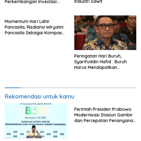
Industri Sawit
Perkembangan Investasi
Secara Terbuka
Momentum Hari Lahir
Pancasila, Risdiana Wiryatni:
Pancasila Sebagai Kompas
Moral Serta Pedoman Hidup
Bangsa Indonesia
Peringatan Hari Buruh,
Syarifuddin Hafid : Buruh
Harus Mendapatkan
Kehidupan yang Layak dan
Lebih Baik Lagi
Rekomendasi untuk kamu
Perintah Presiden Prabowo:
Modernisasi Stasiun Gambir
dan Percepatan Penanganan
Perlintasan Sebidang