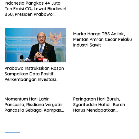
Indonesia Pangkas 44 Juta
Ton Emisi CO₂ Lewat Biodiesel
B50, Presiden Prabowo:
Dunia Kini Melirik Indonesia
Murka Harga TBS Anjlok,
Mentan Amran Cecar Pelaku
Industri Sawit
Prabowo Instruksikan Rosan
Sampaikan Data Positif
Perkembangan Investasi
Secara Terbuka
Momentum Hari Lahir
Peringatan Hari Buruh,
Pancasila, Risdiana Wiryatni:
Syarifuddin Hafid : Buruh
Pancasila Sebagai Kompas
Harus Mendapatkan
Moral Serta Pedoman Hidup
Kehidupan yang Layak dan
Bangsa Indonesia
Lebih Baik Lagi