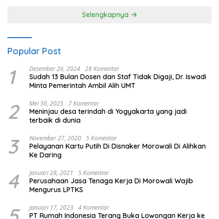
Selengkapnya
Popular Post
1
Desember 26, 2024
28 Komentar
Sudah 13 Bulan Dosen dan Staf Tidak Digaji, Dr. Iswadi
Minta Pemerintah Ambil Alih UMT
2
Mei 30, 2025
7 Komentar
Meninjau desa terindah di Yogyakarta yang jadi
terbaik di dunia
3
November 27, 2020
5 Komentar
Pelayanan Kartu Putih Di Disnaker Morowali Di Alihkan
Ke Daring
4
Januari 28, 2021
5 Komentar
Perusahaan Jasa Tenaga Kerja Di Morowali Wajib
Mengurus LPTKS
5
Januari 17, 2023
4 Komentar
PT Rumah Indonesia Terang Buka Lowongan Kerja ke