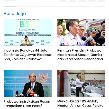
Baca Juga
Perintah Presiden Prabowo:
Indonesia Pangkas 44 Juta
Modernisasi Stasiun Gambir
Ton Emisi CO₂ Lewat Biodiesel
dan Percepatan Penanganan
B50, Presiden Prabowo:
Perlintasan Sebidang
Dunia Kini Melirik Indonesia
Murka Harga TBS Anjlok,
Prabowo Instruksikan Rosan
Mentan Amran Cecar Pelaku
Sampaikan Data Positif