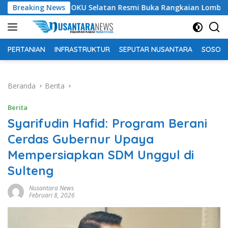
Langsung
Bupati OKU Selatan Resmi Buka Rangkaian Lomba Peringatan H
Breaking News
ke
konten
PERTANIAN
INFRASTRUKTUR
SEPUTAR NUSANTARA
SOSOK 
Beranda
Berita
Berita
Syarifudin Hafid: Program Berani
Cerdas Gubernur Upaya
Mempersiapkan SDM Unggul di
Sulteng
Nusantara News
Februari 8, 2026