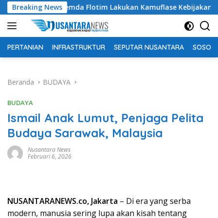
Langsung
ing Pemda Flotim Lakukan Kamuflase Kebijakan Politik Anggar
Breaking News
ke
konten
PERTANIAN
INFRASTRUKTUR
SEPUTAR NUSANTARA
SOSOK 
Beranda
BUDAYA
BUDAYA
Ismail Anak Lumut, Penjaga Pelita
Budaya Sarawak, Malaysia
Nusantara News
Februari 6, 2026
NUSANTARANEWS.co, Jakarta
– Di era yang serba
modern, manusia sering lupa akan kisah tentang