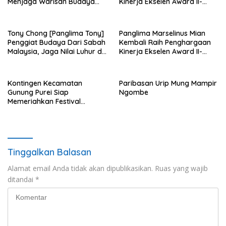
Menjaga Warisan Budaya
Kinerja Ekselen Award II-
Agar Tidak Punah
2026
Tony Chong [Panglima Tony]
Panglima Marselinus Mian
Penggiat Budaya Dari Sabah
Kembali Raih Penghargaan
Malaysia, Jaga Nilai Luhur di
Kinerja Ekselen Award II-
Tengah Arus Globalisasi
2026
Kontingen Kecamatan
Paribasan Urip Mung Mampir
Gunung Purei Siap
Ngombe
Memeriahkan Festival
Budaya IMBT Tahun 2026
Tinggalkan Balasan
Alamat email Anda tidak akan dipublikasikan.
Ruas yang wajib
ditandai
*