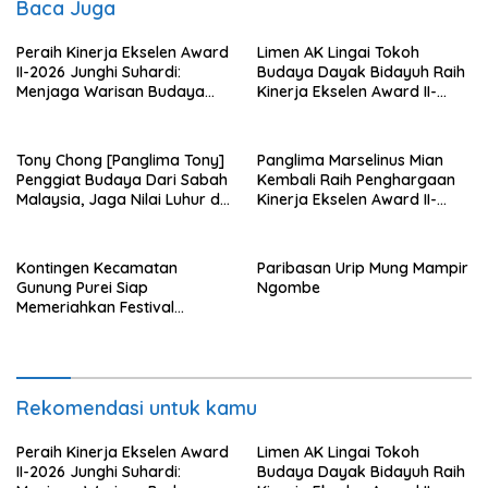
Baca Juga
Peraih Kinerja Ekselen Award
Limen AK Lingai Tokoh
II-2026 Junghi Suhardi:
Budaya Dayak Bidayuh Raih
Menjaga Warisan Budaya
Kinerja Ekselen Award II-
Agar Tidak Punah
2026
Tony Chong [Panglima Tony]
Panglima Marselinus Mian
Penggiat Budaya Dari Sabah
Kembali Raih Penghargaan
Malaysia, Jaga Nilai Luhur di
Kinerja Ekselen Award II-
Tengah Arus Globalisasi
2026
Kontingen Kecamatan
Paribasan Urip Mung Mampir
Gunung Purei Siap
Ngombe
Memeriahkan Festival
Budaya IMBT Tahun 2026
Rekomendasi untuk kamu
Peraih Kinerja Ekselen Award
Limen AK Lingai Tokoh
II-2026 Junghi Suhardi:
Budaya Dayak Bidayuh Raih