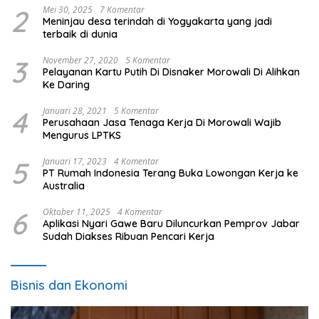
2
Mei 30, 2025
7 Komentar
Meninjau desa terindah di Yogyakarta yang jadi
terbaik di dunia
3
November 27, 2020
5 Komentar
Pelayanan Kartu Putih Di Disnaker Morowali Di Alihkan
Ke Daring
4
Januari 28, 2021
5 Komentar
Perusahaan Jasa Tenaga Kerja Di Morowali Wajib
Mengurus LPTKS
5
Januari 17, 2023
4 Komentar
PT Rumah Indonesia Terang Buka Lowongan Kerja ke
Australia
6
Oktober 11, 2025
4 Komentar
Aplikasi Nyari Gawe Baru Diluncurkan Pemprov Jabar
Sudah Diakses Ribuan Pencari Kerja
Bisnis dan Ekonomi