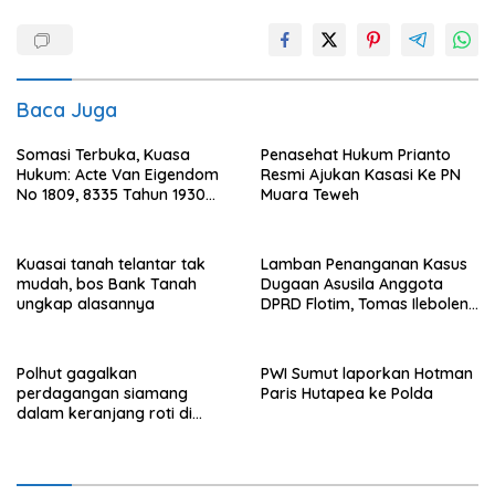
Baca Juga
Somasi Terbuka, Kuasa
Penasehat Hukum Prianto
Hukum: Acte Van Eigendom
Resmi Ajukan Kasasi Ke PN
No 1809, 8335 Tahun 1930
Muara Teweh
Bukti Kepemilikan dan
Penguasaan Tanah Milik
Saamah
Kuasai tanah telantar tak
Lamban Penanganan Kasus
mudah, bos Bank Tanah
Dugaan Asusila Anggota
ungkap alasannya
DPRD Flotim, Tomas Ileboleng
Pertanyakan Kinerja Dewan
Pimpinan Daerah PDIP NTT
Polhut gagalkan
PWI Sumut laporkan Hotman
perdagangan siamang
Paris Hutapea ke Polda
dalam keranjang roti di
Binjai, 1 dibekuk