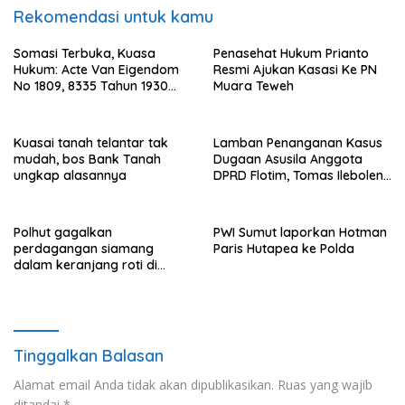
Rekomendasi untuk kamu
Somasi Terbuka, Kuasa
Penasehat Hukum Prianto
Hukum: Acte Van Eigendom
Resmi Ajukan Kasasi Ke PN
No 1809, 8335 Tahun 1930
Muara Teweh
Bukti Kepemilikan dan
Penguasaan Tanah Milik
Saamah
Kuasai tanah telantar tak
Lamban Penanganan Kasus
mudah, bos Bank Tanah
Dugaan Asusila Anggota
ungkap alasannya
DPRD Flotim, Tomas Ileboleng
Pertanyakan Kinerja Dewan
Pimpinan Daerah PDIP NTT
Polhut gagalkan
PWI Sumut laporkan Hotman
perdagangan siamang
Paris Hutapea ke Polda
dalam keranjang roti di
Binjai, 1 dibekuk
Tinggalkan Balasan
Alamat email Anda tidak akan dipublikasikan.
Ruas yang wajib
ditandai
*