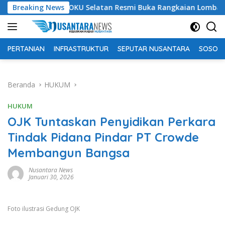
Langsung
upati OKU Selatan Resmi Buka Rangkaian Lomba Peringatan HU
Breaking News
ke
konten
PERTANIAN
INFRASTRUKTUR
SEPUTAR NUSANTARA
SOSOK 
Beranda
HUKUM
HUKUM
OJK Tuntaskan Penyidikan Perkara
Tindak Pidana Pindar PT Crowde
Membangun Bangsa
Nusantara News
Januari 30, 2026
Foto ilustrasi Gedung OJK