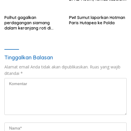
Pertanyakan Kinerja Dewan
Pimpinan Daerah PDIP NTT
Polhut gagalkan
PWI Sumut laporkan Hotman
perdagangan siamang
Paris Hutapea ke Polda
dalam keranjang roti di
Binjai, 1 dibekuk
Tinggalkan Balasan
Alamat email Anda tidak akan dipublikasikan.
Ruas yang wajib
ditandai
*