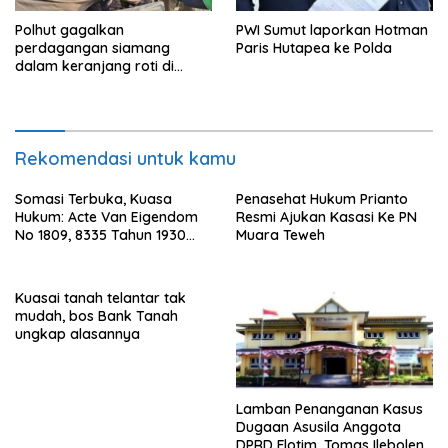
Polhut gagalkan
PWI Sumut laporkan Hotman
perdagangan siamang
Paris Hutapea ke Polda
dalam keranjang roti di
Binjai, 1 dibekuk
Rekomendasi untuk kamu
Somasi Terbuka, Kuasa
Penasehat Hukum Prianto
Hukum: Acte Van Eigendom
Resmi Ajukan Kasasi Ke PN
No 1809, 8335 Tahun 1930
Muara Teweh
Bukti Kepemilikan dan
Penguasaan Tanah Milik
Saamah
Kuasai tanah telantar tak
mudah, bos Bank Tanah
ungkap alasannya
Lamban Penanganan Kasus
Dugaan Asusila Anggota
DPRD Flotim, Tomas Ileboleng