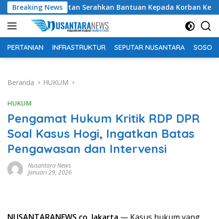
Langsung
KU Selatan Serahkan Bantuan Kepada Korban Kebakaran di De
Breaking News
ke
konten
PERTANIAN
INFRASTRUKTUR
SEPUTAR NUSANTARA
SOSOK 
Beranda
HUKUM
HUKUM
Pengamat Hukum Kritik RDP DPR
Soal Kasus Hogi, Ingatkan Batas
Pengawasan dan Intervensi
Nusantara News
Januari 29, 2026
NUSANTARANEWS.co, Jakarta
— Kasus hukum yang