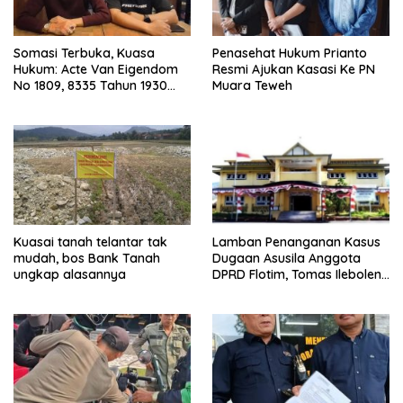
Somasi Terbuka, Kuasa
Penasehat Hukum Prianto
Hukum: Acte Van Eigendom
Resmi Ajukan Kasasi Ke PN
No 1809, 8335 Tahun 1930
Muara Teweh
Bukti Kepemilikan dan
Penguasaan Tanah Milik
Saamah
Kuasai tanah telantar tak
Lamban Penanganan Kasus
mudah, bos Bank Tanah
Dugaan Asusila Anggota
ungkap alasannya
DPRD Flotim, Tomas Ileboleng
Pertanyakan Kinerja Dewan
Pimpinan Daerah PDIP NTT