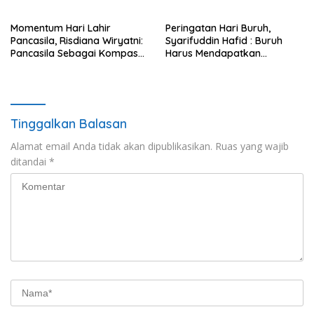
Momentum Hari Lahir
Peringatan Hari Buruh,
Pancasila, Risdiana Wiryatni:
Syarifuddin Hafid : Buruh
Pancasila Sebagai Kompas
Harus Mendapatkan
Moral Serta Pedoman Hidup
Kehidupan yang Layak dan
Bangsa Indonesia
Lebih Baik Lagi
Tinggalkan Balasan
Alamat email Anda tidak akan dipublikasikan.
Ruas yang wajib
ditandai
*