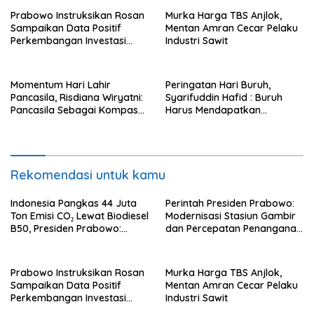
Prabowo Instruksikan Rosan
Murka Harga TBS Anjlok,
Sampaikan Data Positif
Mentan Amran Cecar Pelaku
Perkembangan Investasi
Industri Sawit
Secara Terbuka
Momentum Hari Lahir
Peringatan Hari Buruh,
Pancasila, Risdiana Wiryatni:
Syarifuddin Hafid : Buruh
Pancasila Sebagai Kompas
Harus Mendapatkan
Moral Serta Pedoman Hidup
Kehidupan yang Layak dan
Bangsa Indonesia
Lebih Baik Lagi
Rekomendasi untuk kamu
Indonesia Pangkas 44 Juta
Perintah Presiden Prabowo:
Ton Emisi CO₂ Lewat Biodiesel
Modernisasi Stasiun Gambir
B50, Presiden Prabowo:
dan Percepatan Penanganan
Dunia Kini Melirik Indonesia
Perlintasan Sebidang
Prabowo Instruksikan Rosan
Murka Harga TBS Anjlok,
Sampaikan Data Positif
Mentan Amran Cecar Pelaku
Perkembangan Investasi
Industri Sawit
Secara Terbuka