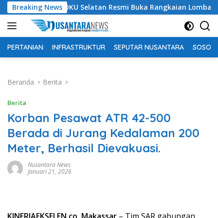
Langsung
upati OKU Selatan Resmi Buka Rangkaian Lomba Peringatan HU
Breaking News
ke
konten
PERTANIAN
INFRASTRUKTUR
SEPUTAR NUSANTARA
SOSOK 
Beranda
Berita
Berita
Korban Pesawat ATR 42-500
Berada di Jurang Kedalaman 200
Meter, Berhasil Dievakuasi.
Nusantara News
Januari 21, 2026
KINERJAEKSELEN.co, Makassar
– Tim SAR gabungan