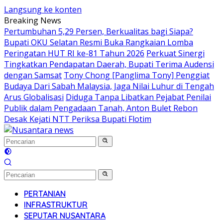
Langsung ke konten
Breaking News
Pertumbuhan 5,29 Persen, Berkualitas bagi Siapa?
Bupati OKU Selatan Resmi Buka Rangkaian Lomba
Peringatan HUT RI ke-81 Tahun 2026
Perkuat Sinergi
Tingkatkan Pendapatan Daerah, Bupati Terima Audensi
dengan Samsat
Tony Chong [Panglima Tony] Penggiat
Budaya Dari Sabah Malaysia, Jaga Nilai Luhur di Tengah
Arus Globalisasi
Diduga Tanpa Libatkan Pejabat Penilai
Publik dalam Pengadaan Tanah, Anton Bulet Rebon
Desak Kejati NTT Periksa Bupati Flotim
PERTANIAN
INFRASTRUKTUR
SEPUTAR NUSANTARA