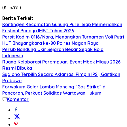
(KTS/rel)
Berita Terkait
Kontingen Kecamatan Gunung Purei Siap Memeriahkan
Festival Budaya IMBT Tahun 2026
Persit Kodim 0116/Nara, Menangkan Turnamen Voli Putri
HUT Bhayangkara ke-80 Polres Nagan Raya
Persib Bandung Ukir Sejarah Besar Sepak Bola
Indonesia
Ruang Kolaborasi Perempuan, Event Mbok Mlayu 2026
Resmi Dibuka
Sugiono Terpilih Secara Aklamasi Pimpin IPSI, Gantikan
Prabowo
Forwakum Gelar Lomba Mancing “Gas Strike” di
Pancoran, Perkuat Soliditas Wartawan Hukum
Komentar